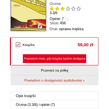
Ocena:
3.3
/
6
Opinie:
7
Stron:
456
Druk:
oprawa miękka
59,00 zł
Książka
Powiadom mnie, gdy książka będzie dostępna
Przenieś na półkę
Powiadom o dostępności audiobooka »
Opis
książki
Ocena (
3.3
/
6
) i opinie (7)