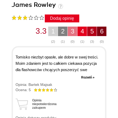
James Rowley
Dodaj opinię
3.3
1
2
3
4
5
6
(2)
(1)
(0)
(1)
(3)
(0)
Tomisko niezbyt opasłe, ale dobre w swej treści.
Moim zdaniem jest to całkiem ciekawa pozycja
dla flashowców chcących poszerzyć swe
horyzonty. Biorąc pod uwagę znikomą ilość
Rozwiń »
tutoriali o wykorzystaniu XML'a z flashem w
Opinia: Bartek Majsak
Internecie, można by powiedzieć, że warto na nią
Ocena: 5
wydać te 60 zeta... albo poczekać na promocję ;)
Opinia
niepotwierdzona
zakupem
Opinia dotyczy produktu: