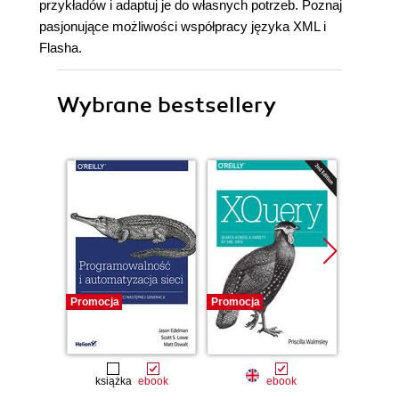
przykładów i adaptuj je do własnych potrzeb. Poznaj
pasjonujące możliwości współpracy języka XML i
Flasha.
Wybrane bestsellery
Promocja
Promocja
Promocj
książka
ebook
ebook
ksią