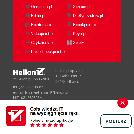
Studium - karty tarota (69)
Onepress.pl
Sensus.pl
Nowe spojrzenie (71)
Wygląd kart (74)
Editio.pl
DlaBystrzakow.pl
Opiszmy to (75)
Bezdroza.pl
Ebookpoint.pl
Zbliżają się i oddalają (76)
Videopoint.pl
Beya.pl
Przełóż talię, wybierz kartę (77)
Czytalisek.pl
Sploty
Pokaż się i idź na miejsce (79)
Układ grafiki na karcie (82)
Biblio.Ebookpoint.pl
Rozdział 3. Parsowanie XML (85)
Parsowanie XML (85)
Helion.pl sp. z o.o.
Zainstaluj i uruchom (86)
ul. Kościuszki 1c
© Helion.pl 1991-2026
44-100 Gliwice
Pan i serwer (87)
tel. (32) 230-98-63
Poznajemy obiektowy model dokumentu (88)
e-mail:
[wyświetl email]@helion.pl
Inne obiektowe modele dokumentów (89)
NIP: 6312636254
Regon: 241989027
Model DOM we Flashu (90)
Co by było bez modelu DOM? (91)
Designed with ♥ by
Tonik.pl
Oto analogia (92)
SAX (93)
Pełna wersja strony »
Przekształcanie kodu XML po stronie serwera