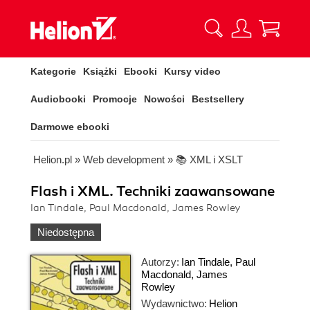
Kategorie
Książki
Ebooki
Kursy video
Audiobooki
Promocje
Nowości
Bestsellery
Darmowe ebooki
Helion.pl
»
Web development
»
📚 XML i XSLT
Flash i XML. Techniki zaawansowane
Ian Tindale, Paul Macdonald, James Rowley
Niedostępna
Autorzy:
Ian Tindale
,
Paul
Macdonald
,
James
Rowley
Wydawnictwo:
Helion