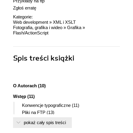
Przykłady na ftp
Zgłoś erratę
Kategorie:
Web development
»
XML i XSLT
Fotografia, grafika i wideo
»
Grafika
»
Flash/ActionScript
Spis treści
książki
O Autorach (10)
Wstęp (11)
Konwencje typograficzne (11)
Pliki na FTP (13)
Wydawca oryginału (13)
pokaż cały spis treści
Rozdział 1. Wprowadzenie do języka XML (15)