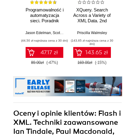
Programowalność i
XQuery. Search
API n
automatyzacja
Across a Variety of
str
sieci. Poradnik
XML Data. 2nd
Usługi
inżyniera sieci
Edition
następnej generacji
Jason Edelman
,
Scott S. Lowe
,
Matt Oswalt
Priscilla Walmsley
Lorna 
(44,50 zł najniższa cena z 30 dni)
(143,65 zł najniższa cena z 30
(16,45 zł naj
dni)
47.17 zł
143.65 zł
89.00zł
(-47%)
169.00zł
(-15%)
32.9
Oceny i opinie klientów: Flash i
XML. Techniki zaawansowane
Ian Tindale, Paul Macdonald,