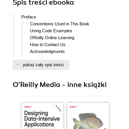
Spis treści
ebooka
Preface
Conventions Used in This Book
Using Code Examples
OReilly Online Learning
How to Contact Us
Acknowledgments
I. Whats New?
pokaż cały spis treści
1. The Modern Web
Preview
Services and APIs
O'Reilly Media - inne książki
Kinds of APIs
HTTP
REST(ful)
JSON and API Data Formats
JSON:API
GraphQL
Concurrency