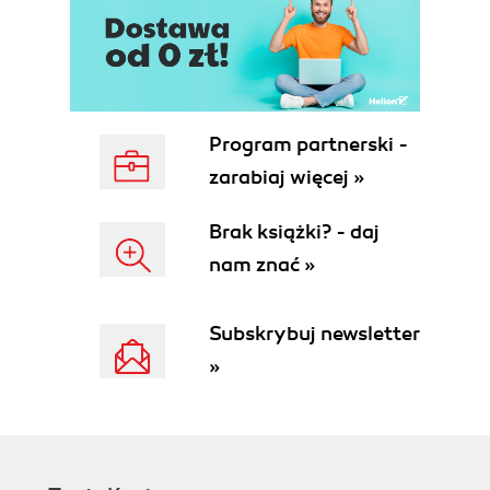
Type Hints
Data Structures
Web Frameworks
Django
Flask
FastAPI
Program partnerski -
Review
zarabiaj więcej »
II. A FastAPI Tour
3. FastAPI Tour
Brak książki? - daj
Preview
nam znać »
What Is FastAPI?
A FastAPI Application
HTTP Requests
Subskrybuj newsletter
URL Path
»
Query Parameters
Body
HTTP Header
Multiple Request Data
Which Method Is Best?