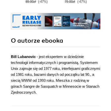
89.00zł
(-47%)
79.00zł
(-47%)
129.0
O autorze
ebooka
Bill Lubanovic
- jest ekspertem w dziedzinie
technologii informatycznych i programistą. Systemem
Unix zajmuje się od 1977 roku, interfejsami graficznymi
od 1981 roku, bazami danych od początku lat 90., a
siecią WWW od 1993 roku. Mieszka z rodziną w
górach Sangre de Sasquatch w Minnesocie w Stanach
Zjednoczonych.