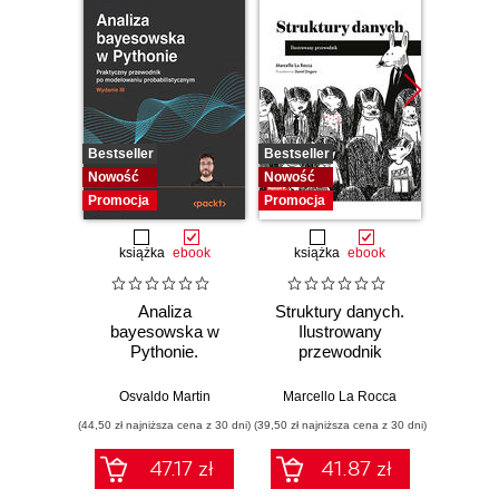
Bestseller
Bestseller
Bestselle
Nowość
Nowość
Promocj
Promocja
Promocja
książka
ebook
książka
ebook
ksią
Analiza
Struktury danych.
Pytho
bayesowska w
Ilustrowany
mas
Pythonie.
przewodnik
prz
Praktyczny
Najlep
przewodnik po
w 
Osvaldo Martin
Marcello La Rocca
Yuxi 
modelowaniu
zasto
(44,50 zł najniższa cena z 30 dni)
(39,50 zł najniższa cena z 30 dni)
(64,50 zł naj
probabilistycznym.
Wyd
Wydanie III
47.17 zł
41.87 zł