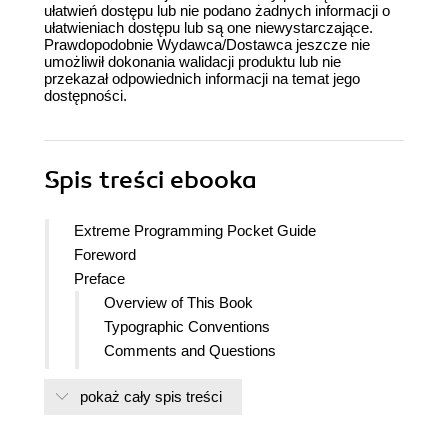
ułatwień dostępu lub nie podano żadnych informacji o
ułatwieniach dostępu lub są one niewystarczające.
Prawdopodobnie Wydawca/Dostawca jeszcze nie
umożliwił dokonania walidacji produktu lub nie
przekazał odpowiednich informacji na temat jego
dostępności.
Spis treści
ebooka
Extreme Programming Pocket Guide
Foreword
Preface
Overview of This Book
Typographic Conventions
Comments and Questions
Acknowledgments
pokaż cały spis treści
I. Why XP?
1. Who Cares About Process, Anyway?
2. The XP Equation