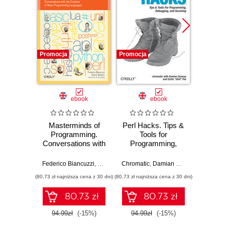
Promocja
Promocja
Promocj
ebook
ebook
Masterminds of
Perl Hacks. Tips &
Perl 
Programming.
Tools for
Dev
Conversations with
Programming,
Not
the Creators of
Debugging, and
Devel
Major
Surviving
Federico Biancuzzi
,
Chromatic
Chromatic
,
Damian Conway
,
Ian Lang
Curtis "
Programming
(80,73 zł najniższa cena z 30 dni)
(80,73 zł najniższa cena z 30 dni)
(80,73 zł naj
Languages
80.73 zł
80.73 zł
94.99zł
(-15%)
94.99zł
(-15%)
94.9