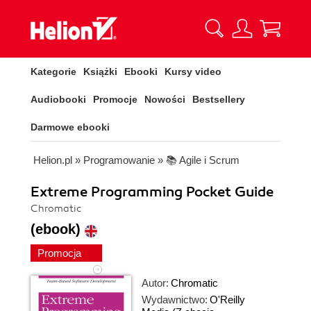
Kategorie
Książki
Ebooki
Kursy video
Audiobooki
Promocje
Nowości
Bestsellery
Darmowe ebooki
Helion.pl
»
Programowanie
»
📚 Agile i Scrum
Extreme Programming Pocket Guide
Chromatic
(ebook)
Promocja
Autor:
Chromatic
Wydawnictwo:
O'Reilly