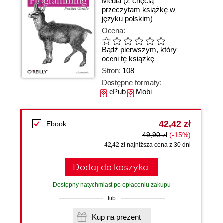
Media
(Z chęcią
przeczytam książkę w
języku polskim)
Ocena:
Bądź pierwszym, który
oceni tę książkę
Stron:
108
Dostępne formaty:
ePub
Mobi
42,42 zł
Ebook
49,90 zł
(-15%)
42,42 zł najniższa cena z 30 dni
Dodaj do koszyka
Dostępny natychmiast po opłaceniu zakupu
lub
Kup na prezent