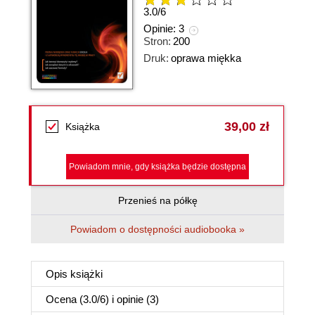
3.0
/
6
Opinie:
3
Stron:
200
Druk:
oprawa miękka
39,00 zł
Książka
Powiadom mnie, gdy książka będzie dostępna
Przenieś na półkę
Powiadom o dostępności audiobooka »
Opis
książki
Ocena (
3.0
/
6
) i opinie (3)