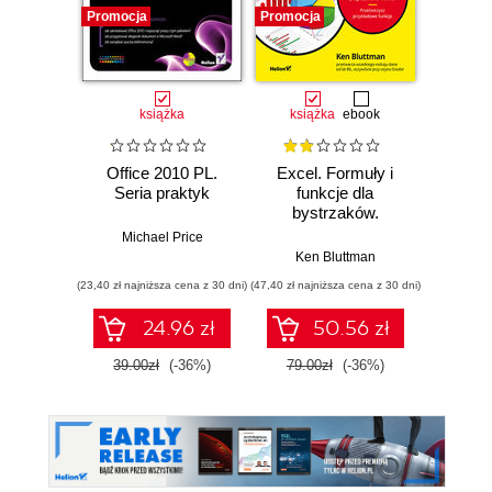
Promocja
Promocja
Promocj
książka
książka
ebook
ksią
Office 2010 PL.
Excel. Formuły i
Excel P
Seria praktyk
funkcje dla
Power
bystrzaków.
bys
Wydanie VI
Wy
Michael Price
Ken Bluttman
Michae
(23,40 zł najniższa cena z 30 dni)
(47,40 zł najniższa cena z 30 dni)
(41,40 zł naj
24.96 zł
50.56 zł
39.00zł
(-36%)
79.00zł
(-36%)
69.0