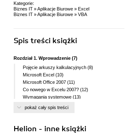
Kategorie:
Biznes IT
»
Aplikacje Biurowe
»
Excel
Biznes IT
»
Aplikacje Biurowe
»
VBA
Spis treści
książki
Rozdział 1. Wprowadzenie (7)
Pojęcie arkuszy kalkulacyjnych (8)
Microsoft Excel (10)
Microsoft Office 2007 (11)
Co nowego w Excelu 2007? (12)
Wymagania systemowe (13)
Wstążka w pakiecie Office 2007 (14)
pokaż cały spis treści
Uruchamianie Excela w systemie Windows XP
(15)
Uruchamianie Excela w systemie Windows Vista
Helion - inne książki
(16)