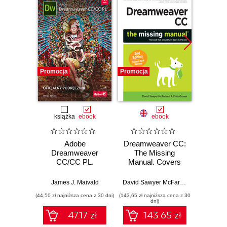
Promocja
Promocja
Promocj
książka
ebook
ebook
Adobe
Dreamweaver CC:
Dream
Dreamweaver
The Missing
The
CC/CC PL.
Manual. Covers
M
Oficjalny
2014 release. 2nd
podręcznik
Edition
James J. Maivald
David Sawyer McFarland
,
Chris Grove
(44,50 zł najniższa cena z 30 dni)
(143,65 zł najniższa cena z 30
(160,65 zł 
dni)
47.17 zł
143.65 zł