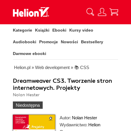
Kategorie
Książki
Ebooki
Kursy video
Audiobooki
Promocje
Nowości
Bestsellery
Darmowe ebooki
Helion.pl
»
Web development
»
📚 CSS
Dreamweaver CS3. Tworzenie stron
internetowych. Projekty
Nolan Hester
Niedostępna
Autor:
Nolan Hester
Wydawnictwo:
Helion