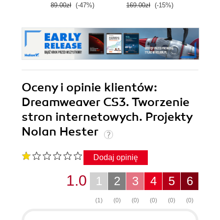
89.00zł
(-47%)
169.00zł
(-15%)
189.0
Oceny i opinie klientów:
Dreamweaver CS3. Tworzenie
stron internetowych. Projekty
Nolan Hester
Dodaj opinię
1.0
1
2
3
4
5
6
(1)
(0)
(0)
(0)
(0)
(0)