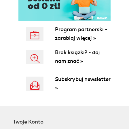
sortowanie danych w tabelach (73)
informacje dodatkowe (75)
5. tworzenie łączy (77)
wewnętrzne łącza tekstowe (78)
Program partnerski -
zewnętrzne łącza tekstowe (80)
zarabiaj więcej »
dodawanie łącza e-mail (81)
dodawanie kotwicy (82)
Brak książki? - daj
łącze pod obrazkiem (84)
nam znać »
tworzenie mapy graficznej (85)
kolorowanie łączy w witrynie (88)
informacje dodatkowe (93)
Subskrybuj newsletter
6. korzystanie z arkuszy stylów (95)
»
korzystanie z panelu style css (96)
dołączanie i odłączanie arkuszy stylów (98)
tworzenie stylu dla znacznika (100)
tworzenie stylu zależnego od kontekstu (102)
tworzenie stylu klasy (107)
Twoje Konto
informacje dodatkowe (109)