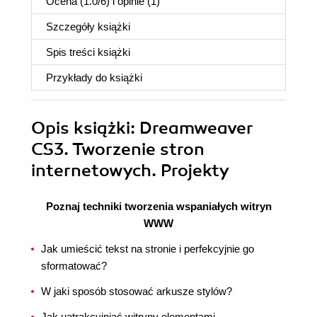
Ocena (
1.0
/
6
) i opinie (1)
Szczegóły
książki
Spis treści
książki
Przykłady do
książki
Opis
książki
: Dreamweaver
CS3. Tworzenie stron
internetowych. Projekty
Poznaj techniki tworzenia wspaniałych witryn
WWW
Jak umieścić tekst na stronie i perfekcyjnie go
sformatować?
W jaki sposób stosować arkusze stylów?
Jak uatrakcyjniać witryny elementami