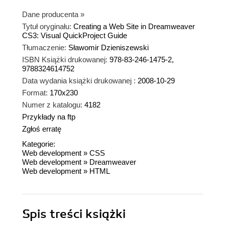
Dane producenta
»
Tytuł oryginału:
Creating a Web Site in Dreamweaver
CS3: Visual QuickProject Guide
Tłumaczenie:
Sławomir Dzieniszewski
ISBN Książki drukowanej:
978-83-246-1475-2,
9788324614752
Data wydania książki drukowanej :
2008-10-29
Format:
170x230
Numer z katalogu:
4182
Przykłady na ftp
Zgłoś erratę
Kategorie:
Web development
»
CSS
Web development
»
Dreamweaver
Web development
»
HTML
Spis treści
książki