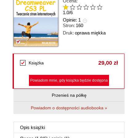
Ocena:
1.0
/
6
Opinie:
1
Stron:
160
Druk:
oprawa miękka
29,00 zł
Książka
Powiadom mnie, gdy książka będzie dostępna
Przenieś na półkę
Powiadom o dostępności audiobooka »
Opis
książki