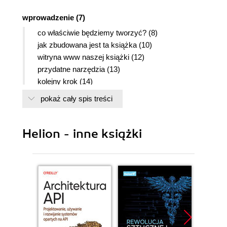
wprowadzenie (7)
co właściwie będziemy tworzyć? (8)
jak zbudowana jest ta książka (10)
witryna www naszej książki (12)
przydatne narzędzia (13)
kolejny krok (14)
1. wprowadzenie do dreamweavera (15)
pokaż cały spis treści
poznajemy dreamweavera (16)
tworzenie lokalnej wersji witryny (21)
Helion - inne książki
informacje dodatkowe (23)
2. tworzenie prostej witryny (25)
tworzenie strony głównej (26)
dodawanie tekstu (29)
wstawianie znacznika obrazka (31)
tworzenie nagłówków (33)
tworzenie list (35)