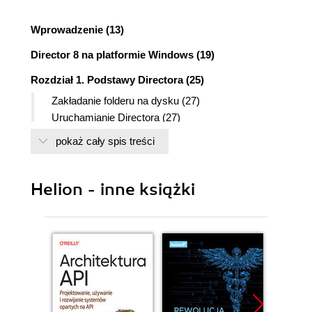
Wprowadzenie (13)
Director 8 na platformie Windows (19)
Rozdział 1. Podstawy Directora (25)
Zakładanie folderu na dysku (27)
Uruchamianie Directora (27)
Otwieranie paska narzędzi (28)
pokaż cały spis treści
Używanie panelu sterującego (29)
Wyświetlanie obsady (30)
Otwieranie scenariusza (32)
Helion - inne książki
Otwieranie okien tekstu i grafiki (34)
Używanie systemu pomocy (36)
Dostosowywanie okien do własnych potrzeb (36)
Tworzenie nowego filmu (36)
Ustawianie wielkości sceny (37)
Importowanie obrazka (38)
Wstawianie sprite'ów na scenę (40)