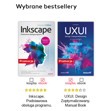
Wybrane bestsellery
Promocja
Promocja
Promocj
książka
ebook
książka
ebook
Inkscape.
UXUI. Design
UXUI
Podstawowa
Zoptymalizowany.
Zoptym
obsługa programu.
Manual Book
Work
wydanie II