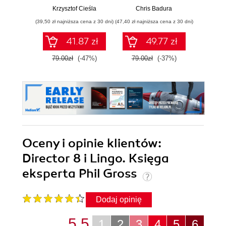
rozszerzone i
Krzysztof Cieśla
Chris Badura
Chr
uzupełnione
(39,50 zł najniższa cena z 30 dni)
(47,40 zł najniższa cena z 30 dni)
(35,94 zł naj
41.87 zł
49.77 zł
79.00zł
(-47%)
79.00zł
(-37%)
59.9
Oceny i opinie klientów:
Director 8 i Lingo. Księga
eksperta Phil Gross
Dodaj opinię
5.5
1
2
3
4
5
6