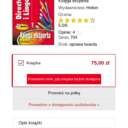
Księga eksperta
Wydawnictwo:
Helion
Ocena:
5.5
/
6
Opinie:
4
Stron:
704
Druk:
oprawa twarda
75,00 zł
Książka
Powiadom mnie, gdy książka będzie dostępna
Przenieś na półkę
Powiadom o dostępności audiobooka »
Opis
książki