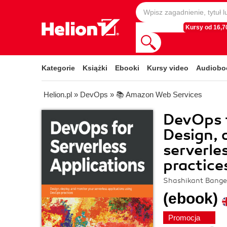
Kursy od 16,70
Kategorie
Książki
Ebooki
Kursy video
Audiobo
Helion.pl
»
DevOps
»
📚 Amazon Web Services
DevOps f
Design, 
serverle
practice
Shashikant Bange
(ebook)
Promocja