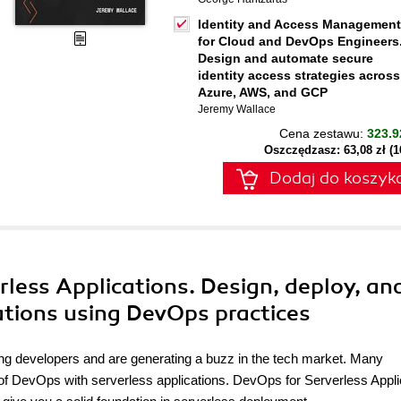
Identity and Access Management
for Cloud and DevOps Engineers
Design and automate secure
identity access strategies across
Azure, AWS, and GCP
Jeremy Wallace
Cena zestawu:
323.9
Oszczędzasz: 63,08 zł (
Dodaj do koszyk
rless Applications. Design, deploy, an
ations using DevOps practices
ng developers and are generating a buzz in the tech market. Many
n of DevOps with serverless applications. DevOps for Serverless Appli