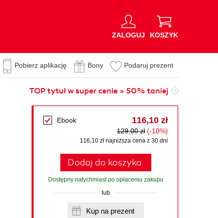
ZALOGUJ
KOSZYK
Pobierz aplikację
Bony
Podaruj prezent
TOP tytuł w super cenie » 50% taniej
116,10 zł
Ebook
129,00 zł
(-10%)
116,10 zł najniższa cena z 30 dni
Dodaj do koszyka
Dostępny natychmiast po opłaceniu zakupu
lub
Kup na prezent