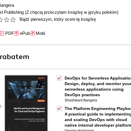
Bangera
t Publishing
(Z chęcią przeczytam książkę w języku polskim)
Bądź pierwszym, który oceni tę książkę
PDF
ePub
Mobi
 rabatem
DevOps for Serverless Applicatio
Design, deploy, and monitor you
serverless applications using
DevOps practices
Shashikant Bangera
The Platform Engineering Playbo
A practical guide to implementin
and scaling DevOps with cloud
native internal developer platfor
George Hantzaras