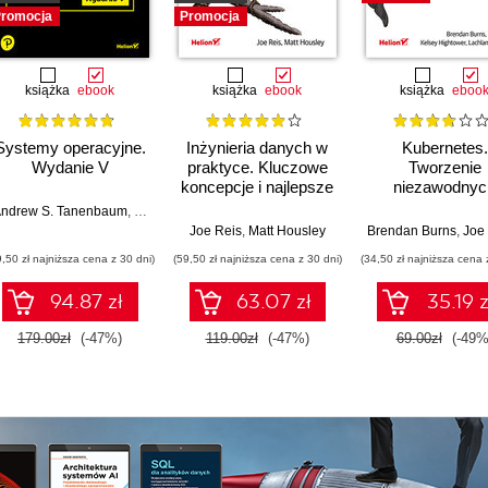
romocja
Promocja
książka
ebook
książka
ebook
książka
eboo
Systemy operacyjne.
Inżynieria danych w
Kubernetes.
Wydanie V
praktyce. Kluczowe
Tworzenie
koncepcje i najlepsze
niezawodnyc
technologie
systemów
ndrew S. Tanenbaum
,
Herbert Bos
rozproszonyc
Joe Reis
,
Matt Housley
Brendan Burns
,
Joe 
Wydanie III
9,50 zł najniższa cena z 30 dni)
(59,50 zł najniższa cena z 30 dni)
(34,50 zł najniższa cena 
94.87 zł
63.07 zł
35.19 z
179.00zł
(-47%)
119.00zł
(-47%)
69.00zł
(-49%