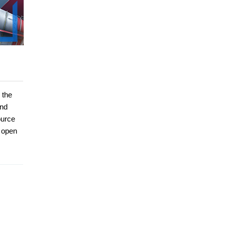
 the
and
ource
e open