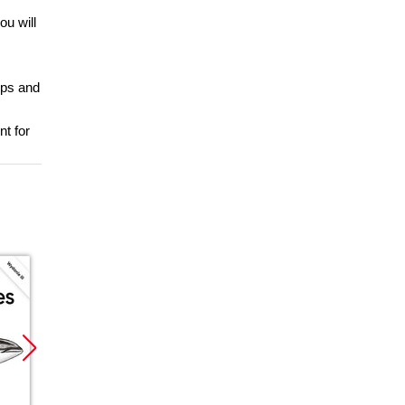
ou will
ips and
nt for
Promocja
Promocja
Promoc