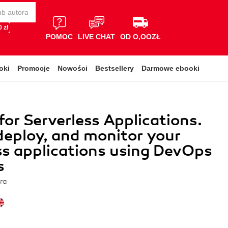
 zł
POMOC
LIVE CHAT
OD O,OOZŁ
oki
Promocje
Nowości
Bestsellery
Darmowe ebooki
or Serverless Applications.
deploy, and monitor your
ss applications using DevOps
s
ra