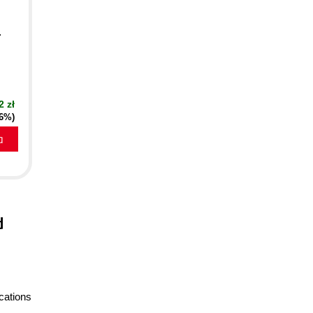
.
2 zł
16%)
a
d
cations