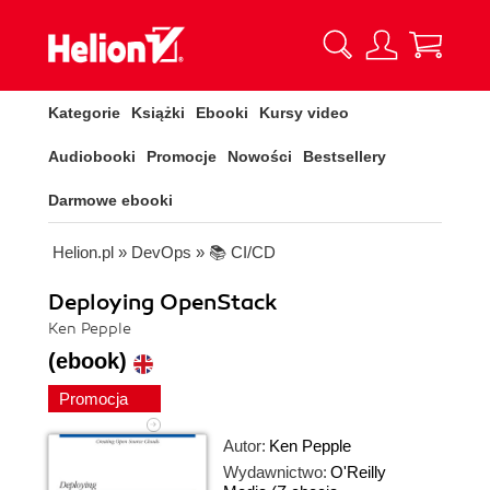
Kategorie
Książki
Ebooki
Kursy video
Audiobooki
Promocje
Nowości
Bestsellery
Darmowe ebooki
Helion.pl
»
DevOps
»
📚 CI/CD
Deploying OpenStack
Ken Pepple
(ebook)
Promocja
Autor:
Ken Pepple
Wydawnictwo:
O'Reilly