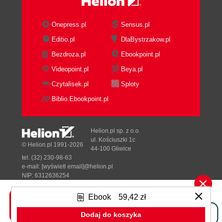
Installing Nova from Packages
Install Base Operating System
Onepress.pl
Sensus.pl
Install Nova Packages
Editio.pl
DlaBystrzakow.pl
Install Prerequisites
Bezdroza.pl
Ebookpoint.pl
Install Nova
Install Glance
Videopoint.pl
Beya.pl
Configure OpenStack
Czytalisek.pl
Sploty
8. Using Nova
Biblio.Ebookpoint.pl
Creating User and Projects
Uploading Images
Launching Instances
Helion.pl sp. z o.o.
Configuring Network Connectivity
ul. Kościuszki 1c
© Helion.pl 1991-2026
44-100 Gliwice
Accessing Instances
tel. (32) 230-98-63
Attaching Volumes
e-mail:
[wyświetl email]@helion.pl
Terminating Instances
NIP: 6312636254
Regon: 241989027
9. Administering Nova
Ebook
59,42 zł
Configuration Files
Designed with ♥ by
Tonik.pl
Configuration Tools
Dodaj do koszyka