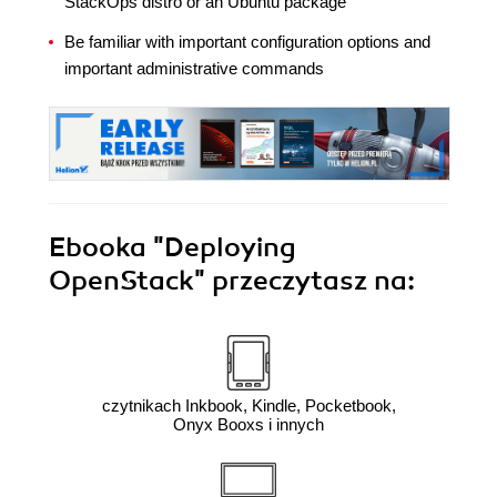
StackOps distro or an Ubuntu package
Be familiar with important configuration options and
important administrative commands
Ebooka
"Deploying
OpenStack"
przeczytasz na:
czytnikach Inkbook, Kindle, Pocketbook,
Onyx Booxs i innych