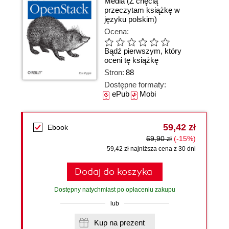
Media
(Z chęcią
przeczytam książkę w
języku polskim)
Ocena:
Bądź pierwszym, który
oceni tę książkę
Stron:
88
Dostępne formaty:
ePub
Mobi
59,42 zł
Ebook
69,90 zł
(-15%)
59,42 zł najniższa cena z 30 dni
Dodaj do koszyka
Dostępny natychmiast po opłaceniu zakupu
lub
Kup na prezent