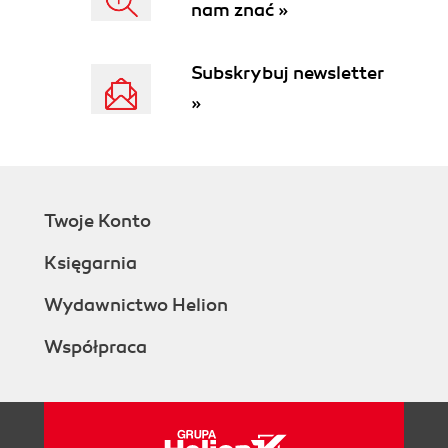
nam znać »
Fedora Packages
Microsoft Windows
Source Code
Subskrybuj newsletter
6. Planning Nova Deployment
»
Virtualization Technology
Authentication
API
Scheduler
Image Service
Twoje Konto
Database
Volumes
Księgarnia
7. Installing Nova
Installing Nova with StackOps
Wydawnictwo Helion
Check StackOps Requirements
Współpraca
Download StackOps
Install StackOps
Install Operating System
Configure with Smart Installer
Test StackOps Installation