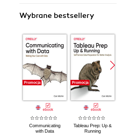
Wybrane bestsellery
Promocja
Promocja
Bestselle
Nowość
Promocj
ebook
ebook
ksią
Communicating
Tableau Prep: Up &
Wiresh
with Data
Running
ruchu 