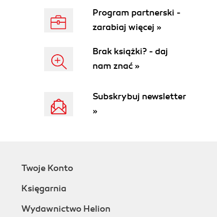
Where Data Is Created
Program partnerski -
Operational versus Analytical Sources
zarabiaj więcej »
Curating Data Sources
The Blessing and Curse of Data Sources
Brak książki? - daj
Data Products
nam znać »
Types of Analytical Output
Operational reporting
Supplementing other
Subskrybuj newsletter
communications
»
Basic data visualizations/analysis
Dashboards
Predictive models
Data Visualization Best Practices
Data Sets as the Product
Twoje Konto
Importance of Iteration
Data Skills for Better Decision-Making
Księgarnia
What Skills?
Understanding outputs
Wydawnictwo Helion