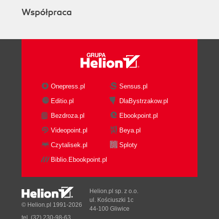
Analysis
Współpraca
Communicating data
Going beyond data analysis
Skills for Whom?
Summary
3. The Building Blocks of a Data Analysis System
Data Extraction and Acquisition
Data Extraction
Onepress.pl
Sensus.pl
Data Acquisition
Editio.pl
DlaBystrzakow.pl
Data Storage Logic and Terminology
Bezdroza.pl
Ebookpoint.pl
Types
Spreadsheets
Videopoint.pl
Beya.pl
Databases
Czytalisek.pl
Sploty
Data lakes
Biblio.Ebookpoint.pl
Data lakehouses
Location of Data Servers
On-premises
Helion.pl sp. z o.o.
Cloud
ul. Kościuszki 1c
© Helion.pl 1991-2026
44-100 Gliwice
Data Enrichment and Curation
tel. (32) 230-98-63