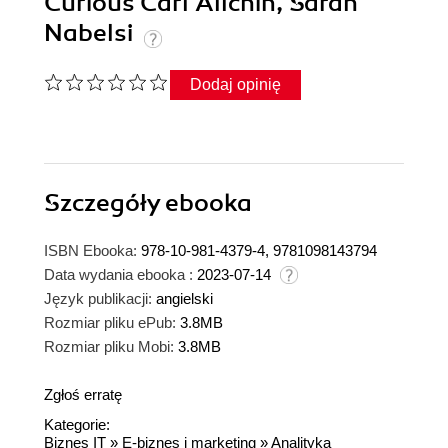
Curious Carl Allchin, Sarah
Nabelsi
Dodaj opinię
Szczegóły
ebooka
ISBN Ebooka:
978-10-981-4379-4, 9781098143794
Data wydania ebooka :
2023-07-14
Język publikacji:
angielski
Rozmiar pliku ePub:
3.8MB
Rozmiar pliku Mobi:
3.8MB
Zgłoś erratę
Kategorie:
Biznes IT
»
E-biznes i marketing
»
Analityka