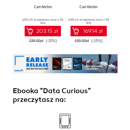
wyk
w
Carl Allchin
Carl Allchin
Adam
(203,15 zł najniższa cena z 30
(169,14 zł najniższa cena z 30
(74,50 zł naj
dni)
dni)
203.15 zł
169.14 zł
239.00zł
(-15%)
199.00zł
(-15%)
149.0
Ebooka
"Data Curious"
przeczytasz na: