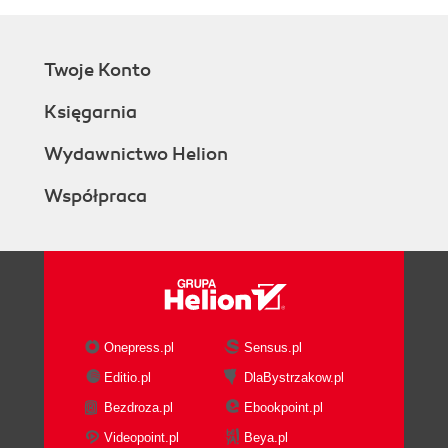
Twoje Konto
Księgarnia
Wydawnictwo Helion
Współpraca
Onepress.pl
Sensus.pl
Editio.pl
DlaBystrzakow.pl
Bezdroza.pl
Ebookpoint.pl
Videopoint.pl
Beya.pl