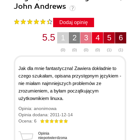
John Andrews
Dodaj opinię
5.5
1
2
3
4
5
6
(0)
(0)
(0)
(0)
(1)
(1)
Jak dla mnie fantastyczna! Zawiera dokładnie to
czego szukałam, opisana przystępnym językiem -
nie miałam najmniejszych problemów ze
zrozumieniem, a byłam początkującym
użytkownikiem linuxa.
Opinia: anonimowa
Opinia dodana: 2011-12-14
Ocena: 6
Opinia
niepotwierdzona