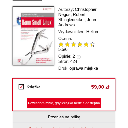
Autorzy:
Christopher
Negus
,
Robert
Shingledecker
,
John
Andrews
Wydawnictwo:
Helion
Ocena:
5.5
/
6
Opinie:
2
Stron:
424
Druk:
oprawa miękka
59,00 zł
Książka
Powiadom mnie, gdy książka będzie dostępna
Przenieś na półkę