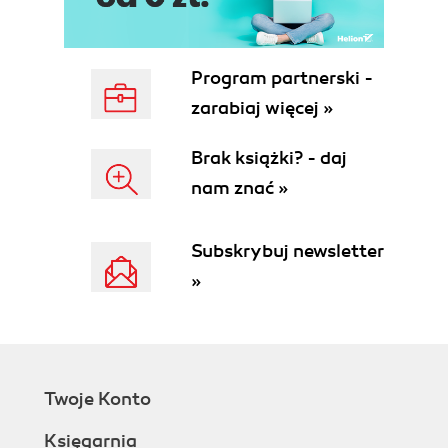
Podłączanie do internetu (95)
Drukowanie za pomocą Apsfilter (102)
Zapis ustawień przez internet (108)
Program partnerski -
Podsumowanie (110)
zarabiaj więcej »
Rozdział 5. Rozszerzenia aplikacji z MyDSL (111)
Wprowadzenie do MyDSL (112)
Brak książki? - daj
Zmiana repozytorium pobierania (121)
nam znać »
Pobieranie rozszerzeń DSL za pomocą
przeglądarki WWW (122)
Subskrybuj newsletter
Zapisywanie rozszerzeń (126)
Automatyczne wczytywanie rozszerzeń w czasie
»
rozruchu (126)
Opcjonalny dostęp do rozszerzeń z poziomu
wiersza poleceń (128)
Błędy konfiguracji i użytkowania (129)
Podsumowanie (129)
Twoje Konto
Część II DSL - nie tylko Live CD (131)
Księgarnia