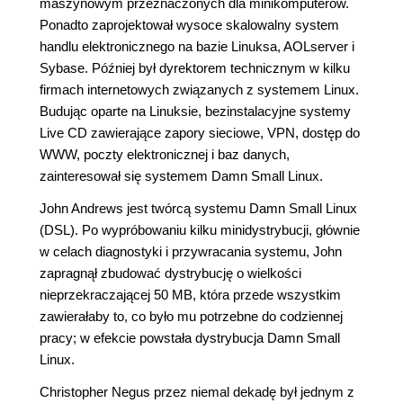
maszynowym przeznaczonych dla minikomputerów.
Ponadto zaprojektował wysoce skalowalny system
handlu elektronicznego na bazie Linuksa, AOLserver i
Sybase. Później był dyrektorem technicznym w kilku
firmach internetowych związanych z systemem Linux.
Budując oparte na Linuksie, bezinstalacyjne systemy
Live CD zawierające zapory sieciowe, VPN, dostęp do
WWW, poczty elektronicznej i baz danych,
zainteresował się systemem Damn Small Linux.
John Andrews jest twórcą systemu Damn Small Linux
(DSL). Po wypróbowaniu kilku minidystrybucji, głównie
w celach diagnostyki i przywracania systemu, John
zapragnął zbudować dystrybucję o wielkości
nieprzekraczającej 50 MB, która przede wszystkim
zawierałaby to, co było mu potrzebne do codziennej
pracy; w efekcie powstała dystrybucja Damn Small
Linux.
Christopher Negus przez niemal dekadę był jednym z