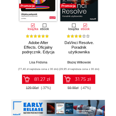
Promocja
Promocja
książka
ebook
książka
ebook
Adobe After
DaVinci Resolve.
Pixel
Effects. Oficjalny
Poradnik
video. 
podręcznik. Edycja
użytkownika
w st
2023
Lisa Fridsma
Błażej Witkowski
Wojcie
(77,40 zł najniższa cena z 30 dni)
(29,95 zł najniższa cena z 30 dni)
81.27 zł
31.75 zł
1
129.00zł
(-37%)
59.90zł
(-47%)