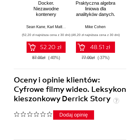
Docker.
Praktyczna algebra
Pyt
Niezawodne
liniowa dla
S
kontenery
analityków danych.
Ni
produkcyjne.
Od podstawowych
narzęd
Praktyczne
koncepcji do
z dany
Sean Kane
,
Karl Matthias
Mike Cohen
Jake 
zastosowania.
użytecznych
(52,20 zł najniższa cena z 30 dni)
(46,20 zł najniższa cena z 30 dni)
(83,40 zł naj
Wydanie III
aplikacji w
Pythonie
52.20 zł
48.51 zł
87.00zł
(-40%)
77.00zł
(-37%)
139.0
Oceny i opinie klientów:
Cyfrowe filmy wideo. Leksykon
kieszonkowy Derrick Story
Dodaj opinię