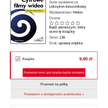
Serie wydawnicze:
Leksykon kieszonkowy
Wydawnictwo:
Helion
Ocena:
Bądź pierwszym, który
oceni tę książkę
Stron:
136
Druk:
oprawa miękka
9,90 zł
Książka
Powiadom mnie, gdy książka będzie dostępna
Przenieś na półkę
Powiadom o dostępności audiobooka »