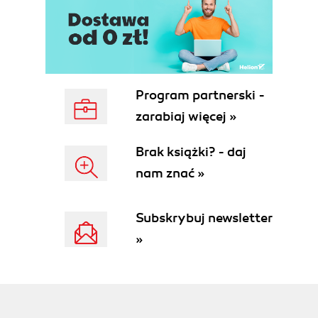
Wskazówka 6. Jak podnieść temperaturę
kolorów (100)
Wskazówka 7. Jak wybrać odpowiedni sprzęt
oświetleniowy (103)
Wskazówka 8. Jak opanować oświetlenie
trójpunktowe (106)
Program partnerski -
Wskazówka 9. Jak przetrwać wydarzenia
zarabiaj więcej »
specjalne (111)
W montażowni (114)
Brak książki? - daj
Wskazówka 10. Eksport cyfrowego wideo do
nam znać »
pliku QuickTime w celu umieszczenia na
witrynie internetowej (114)
Wskazówka 11. Archiwizacja i udostępnianie
Subskrybuj newsletter
filmu na płytach DVD (118)
»
Wskazówka 12. Etykiety, pudełka i
ostateczny wygląd płyty (120)
Czas filmować (121)
Dodatek A Tabele referencyjne (123)