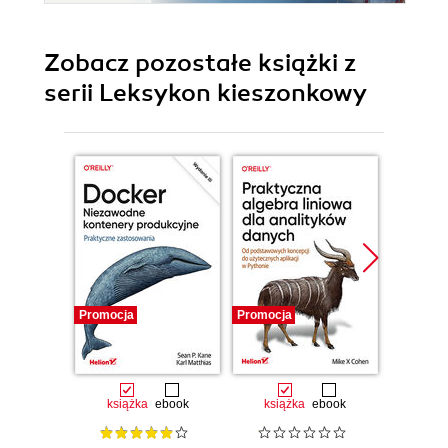
Zobacz pozostałe książki z
serii Leksykon kieszonkowy
Promocja
Promocja
Promocj
książka
ebook
książka
ebook
ksią