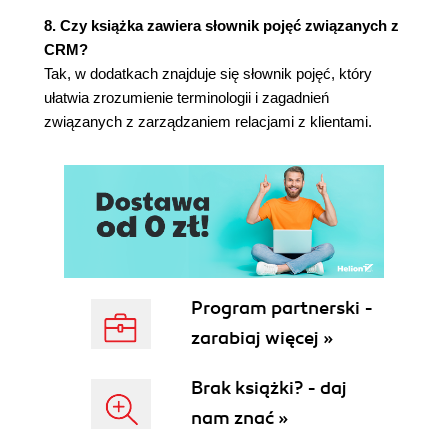
Wielokanałowe CRM (108)
8. Czy książka zawiera słownik pojęć związanych z
CRM w segmencie B2B (110)
CRM?
Planowanie zasobów przedsiębiorstwa (Enterprise
Tak, w dodatkach znajduje się słownik pojęć, który
Resource Planning - ERP) (111)
ułatwia zrozumienie terminologii i zagadnień
Zarządzanie łańcuchem dostaw (Supply Chain
związanych z zarządzaniem relacjami z klientami.
Management - SCM) (112)
Zarządzanie relacjami z dostawcami (Supplier
Relationship Management - SRM) (114)
Zarządzanie relacjami partnerskimi (Partner
Relationship Management - PRM) (117)
Handel elektroniczny - podsumowanie (118)
Dla menedżera (120)
Rozdział 6. Analityczne CRM (121)
Program partnerski -
Studium przypadku - zintegrowane dane (121)
zarabiaj więcej »
Jedna wersja prawdy klienta (124)
CRM i zbiory danych (127)
Brak książki? - daj
Firmowe CRM złapane na gorącym uczynku
nam znać »
(128)
Podstawowe rodzaje analiz danych (132)