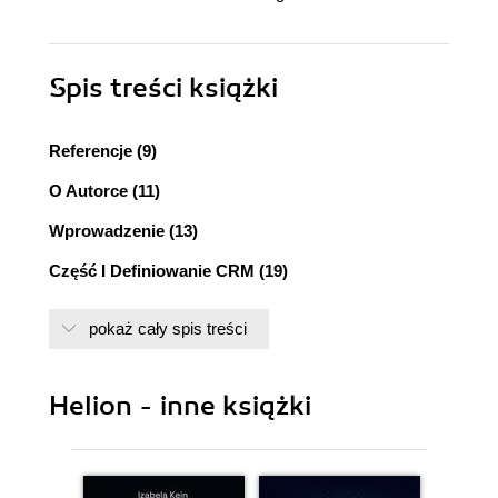
Spis treści
książki
Referencje (9)
O Autorce (11)
Wprowadzenie (13)
Część I Definiowanie CRM (19)
Rozdział 1. Dzień dobry, do widzenia. Nowe
pokaż cały spis treści
spojrzenie na lojalność klientów (21)
Koszt zdobycia nowego klienta (22)
Helion - inne książki
Od zdobycia klienta do jego lojalności (23)
... do poprawy doświadczeń klienta (25)
Sposób, w jaki Internet zmienił reguły (27)
Co oznacza nazwa? (28)