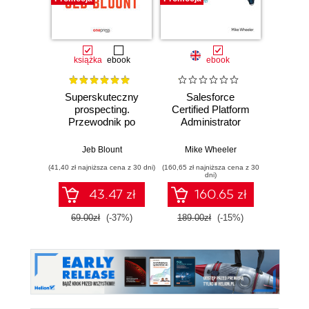
książka
ebook
ebook
Superskuteczny
Salesforce
Ultima
prospecting.
Certified Platform
CGRC C
Przewodnik po
Administrator
rozmowach
Study Guide.
handlowych i
Launch and
Jeb Blount
Mike Wheeler
zarządzaniu
Elevate Your
(41,40 zł najniższa cena z 30 dni)
(160,65 zł najniższa cena z 30
(89,91 zł naj
lejkiem
Salesforce Career
dni)
sprzedażowym za
43.47 zł
160.65 zł
pomocą social
mediów, telefonu i
69.00zł
(-37%)
189.00zł
(-15%)
99.9
e-mailingu