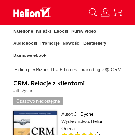
Kategorie
Książki
Ebooki
Kursy video
Audiobooki
Promocje
Nowości
Bestsellery
Darmowe ebooki
Helion.pl
»
Biznes IT
»
E-biznes i marketing
»
📚 CRM
CRM. Relacje z klientami
Jill Dyche
Czasowo niedostępna
Autor:
Jill Dyche
Wydawnictwo:
Helion
Ocena: