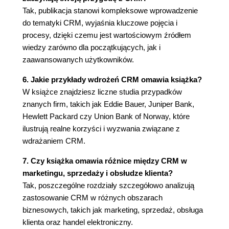
Zarządzanie kontaktami (89)
Tak, publikacja stanowi kompleksowe wprowadzenie
Zarządzanie okazjami (90)
do tematyki CRM, wyjaśnia kluczowe pojęcia i
Wspomaganie konfiguracji (91)
procesy, dzięki czemu jest wartościowym źródłem
Zarządzanie wiedzą (92)
wiedzy zarówno dla początkujących, jak i
SFA i mobilny CRM (93)
zaawansowanych użytkowników.
Od architektury klient-serwer do sieci (93)
SFA staje się mobilne (94)
6. Jakie przykłady wdrożeń CRM omawia książka?
Automatyzacja zadań pracowników terenowych
W książce znajdziesz liczne studia przypadków
(97)
znanych firm, takich jak Eddie Bauer, Juniper Bank,
SFA - podsumowanie (99)
Hewlett Packard czy Union Bank of Norway, które
Studium przypadku: Hewlett Packard (101)
ilustrują realne korzyści i wyzwania związane z
Co osiągnęli (102)
wdrażaniem CRM.
Wyzwania (102)
7. Czy książka omawia różnice między CRM w
Wskazówka (103)
marketingu, sprzedaży i obsłudze klienta?
Złota myśl (104)
Tak, poszczególne rozdziały szczegółowo analizują
Dla menedżera (104)
zastosowanie CRM w różnych obszarach
Rozdział 5. CRM w handlu elektronicznym (107)
biznesowych, takich jak marketing, sprzedaż, obsługa
Ewolucja eCRM (108)
klienta oraz handel elektroniczny.