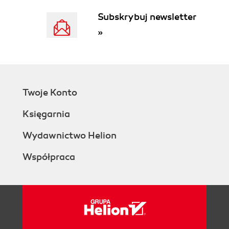
OLAP (132)
Subskrybuj newsletter
Gdy teoria spotyka się z praktyką:
»
gromadzenie danych w CRM (133)
Analizy ścieżek nawigacji (134)
Personalizacja i wspólne filtry (138)
Analizy - podsumowanie (141)
Studium przypadku: Union Bank of Norway (143)
Twoje Konto
Co osiągnęli (143)
Wyzwania (144)
Księgarnia
Wskazówka (145)
Złota myśl (145)
Wydawnictwo Helion
Dla menedżera (145)
Współpraca
Część II Wdrożenie CRM (147)
Rozdział 7. Planowanie programu CRM (149)
Definiowanie sukcesu CRM (150)
Od wariantu operacyjnego do
ogólnoorganizacyjnego: scenariusz