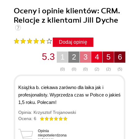
Oceny i opinie klientów: CRM.
Relacje z klientami Jill Dyche
Dodaj opinię
5.3
1
2
3
4
5
6
(0)
(0)
(0)
(2)
(2)
(5)
Książka b. ciekawa zarówno dla laika jak i
profesjonalisty. Wyprzedza czas w Polsce o jakieś
1,5 roku. Polecam!
Opinia: Krzysztof Trojanowski
Ocena: 6
Opinia
niepotwierdzona