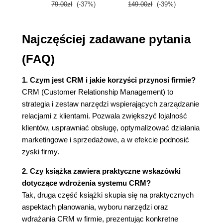
79.00zł
(-37%)
149.00zł
(-39%)
59.9
(53)
Automatyzacja marketingu - podsumowanie (55)
Studium przypadku: Eddie Bauer (56)
Najczęściej zadawane pytania
Co osiągnęli (57)
Wyzwania (58)
(FAQ)
Wskazówka (58)
Złota myśl (59)
1. Czym jest CRM i jakie korzyści przynosi firmie?
Dla menedżera (59)
CRM (Customer Relationship Management) to
strategia i zestaw narzędzi wspierających zarządzanie
Rozdział 3. CRM i obsługa klientów (Customer
relacjami z klientami. Pozwala zwiększyć lojalność
Service) (61)
klientów, usprawniać obsługę, optymalizować działania
Call center i obsługa klienta (62)
marketingowe i sprzedażowe, a w efekcie podnosić
Automatyzacja centrum kontaktu (64)
zyski firmy.
Obsługa połączeń (64)
2. Czy książka zawiera praktyczne wskazówki
Wsparcie sprzedażowe centrum kontaktu
dotyczące wdrożenia systemu CRM?
(66)
Tak, druga część książki skupia się na praktycznych
Samoobsługa w Internecie (67)
aspektach planowania, wyboru narzędzi oraz
Ocena satysfakcji klientów (70)
wdrażania CRM w firmie, prezentując konkretne
Scenariusze rozmów (71)