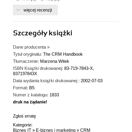
więcej recenzji
Szczegóły
książki
Dane producenta
»
Tytuł oryginału:
The CRM Handbook
Tłumaczenie:
Marzena Witek
ISBN Książki drukowanej:
83-719-7843-X,
837197843X
Data wydania książki drukowanej :
2002-07-03
Format:
B5
Numer z katalogu:
1833
druk na żądanie!
dnż
Zgłoś erratę
Kategorie:
Biznes IT
»
E-biznes i marketing
»
CRM