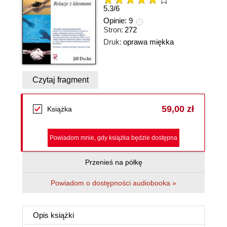
5.3
/
6
Opinie:
9
Stron:
272
Druk:
oprawa miękka
Czytaj fragment
59,00 zł
Książka
Powiadom mnie, gdy książka będzie dostępna
Przenieś na półkę
Powiadom o dostępności audiobooka »
Opis
książki