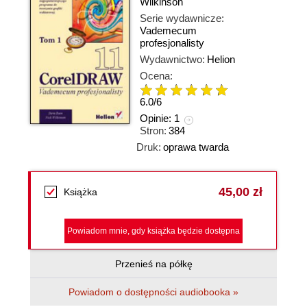
Wilkinson
Serie wydawnicze:
Vademecum
profesjonalisty
Wydawnictwo:
Helion
Ocena:
6.0
/
6
Opinie:
1
Stron:
384
Druk:
oprawa twarda
45,00 zł
Książka
Powiadom mnie, gdy książka będzie dostępna
Przenieś na półkę
Powiadom o dostępności audiobooka »