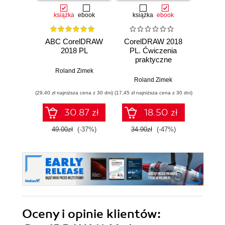
książka
ebook
książka
ebook
ABC CorelDRAW
CorelDRAW 2018
Wekt
2018 PL
PL. Ćwiczenia
jesz
praktyczne
Roland Zimek
Roland Zimek
(29,40 zł najniższa cena z 30 dni)
(17,45 zł najniższa cena z 30 dni)
(51,20 zł naj
30.87 zł
18.50 zł
49.00zł
(-37%)
34.90zł
(-47%)
64.0
Oceny i opinie klientów: