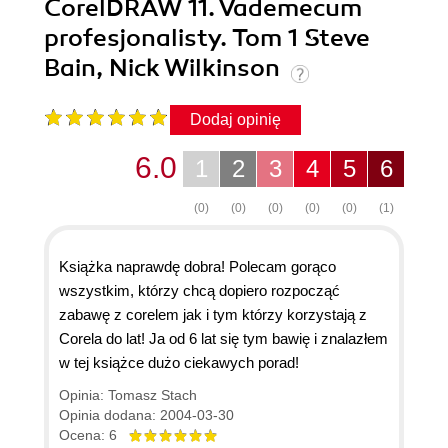
CorelDRAW 11. Vademecum
profesjonalisty. Tom 1 Steve
Bain, Nick Wilkinson
Dodaj opinię
6.0
1
2
3
4
5
6
(0)
(0)
(0)
(0)
(0)
(1)
Książka naprawdę dobra! Polecam gorąco
wszystkim, którzy chcą dopiero rozpocząć
zabawę z corelem jak i tym którzy korzystają z
Corela do lat! Ja od 6 lat się tym bawię i znalazłem
w tej książce dużo ciekawych porad!
Opinia: Tomasz Stach
Opinia dodana: 2004-03-30
Ocena: 6