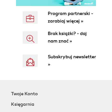
Praca z szablonami (51)
Otwieranie szablonów (51)
Program partnerski -
Otwieranie i zapisywanie szablonów (52)
zarabiaj więcej »
Polecenia schowka (52)
Kopiowanie a wycinanie (53)
Brak książki? - daj
Polecenie Paste i Paste Special (53)
nam znać »
Cofanie i ponawianie operacji (54)
Podstawowe polecenia cofania (54)
Korzystanie z dokera Undo (55)
Subskrybuj newsletter
Korzystanie z teczki podręcznej (56)
»
Importowanie i eksportowanie plików (56)
Opcje importu i eksportu plików (57)
Eksport plików i wybór opcji (59)
Wybór formatu eksportu (61)
Część II Poznawanie programu CorelDRAW 11 (65)
Twoje Konto
Rozdział 3. Kontrolowanie dokumentów i stron (67)
Księgarnia
Przygotowanie strony (67)