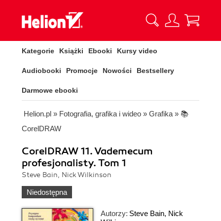
Kategorie
Książki
Ebooki
Kursy video
Audiobooki
Promocje
Nowości
Bestsellery
Darmowe ebooki
Helion.pl
»
Fotografia, grafika i wideo
»
Grafika
»
📚
CorelDRAW
CorelDRAW 11. Vademecum
profesjonalisty. Tom 1
Steve Bain, Nick Wilkinson
Niedostępna
Autorzy:
Steve Bain
,
Nick