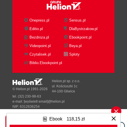
Introducing Filters and Quick Filters
Introducing Table Calculations
Proportions as Waterfall Charts Using
Onepress.pl
Sensus.pl
Gantt
Editio.pl
DlaBystrzakow.pl
Current-to-Historical
Bezdroza.pl
Ebookpoint.pl
The Bullet Graph
Reference Lines
Videopoint.pl
Beya.pl
Actual-to-Target
Czytalisek.pl
Sploty
Summary
Biblio.Ebookpoint.pl
6. Mean and Median
The Normal Distribution
An Example of Normal Data
Helion.pl sp. z o.o.
Box Plots
ul. Kościuszki 1c
© Helion.pl 1991-2026
44-100 Gliwice
An Example of Non-Normal Data
tel. (32) 230-98-63
Sensitivity to Outliers
e-mail:
[wyświetl email]@helion.pl
Visualizing Typical Values of Non-Normal
NIP: 6312636254
Regon: 241989027
Distributions
Ebook
118,15 zł
Summary
Designed with ♥ by
Tonik.pl
7. Variation and Uncertainty