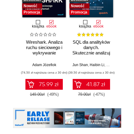
Nowość
Nowość
Promocja
Promocja
książka
ebook
książka
ebook
Wireshark. Analiza
SQL dla analityków
Power 
ruchu sieciowego i
danych.
video
wykrywanie
Skutecznie analizuj
d
włamań
dane, wyciągaj
profe
wartościowe
Adam Józefiok
Jun Shan
,
Haibin Li
,
Matt Goldwasser
Ad
wnioski i opanuj
(74,50 zł najniższa cena z 30 dni)
(39,50 zł najniższa cena z 30 dni)
zaawansowany
SQL na potrzeby
75.99 zł
41.87 zł
2
praktycznych
zastosowań.
149.00zł
(-49%)
79.00zł
(-47%)
Wydanie IV