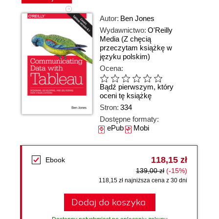
Autor:
Ben Jones
Wydawnictwo:
O'Reilly
Media
(Z chęcią
przeczytam książkę w
języku polskim)
Ocena:
Bądź pierwszym, który
oceni tę książkę
Stron:
334
Dostępne formaty:
ePub
Mobi
118,15 zł
Ebook
139,00 zł
(-15%)
118,15 zł najniższa cena z 30 dni
Dodaj do koszyka