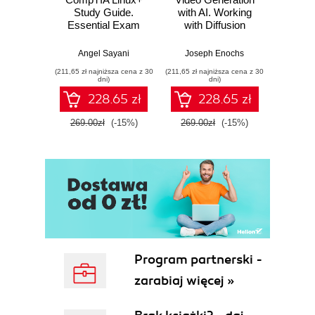
Study Guide.
with AI. Working
aplic
Summary
Essential Exam
with Diffusion
agen
2. Introduction to Tableau
Prep
Transformers and
(Spani
Multimodal
D
Using Tableau
Angel Sayani
Joseph Enochs
Mich
Learning
implem
My Tableau Story
(211,65 zł najniższa cena z 30
(211,65 zł najniższa cena z 30
(211,65 zł 
si
dni)
dni)
Tableau Products
mul
228.65 zł
228.65 zł
Connecting to Data
The Tableau User Interface
269.00zł
(-15%)
269.00zł
(-15%)
269.0
Sheets
Dashboards
The toolbar
Data types
Changing data types
Calculated fields
Creating visualizations
Show Me
Program partnerski -
Summary
zarabiaj więcej »
3. How Much and How Many
Communicating How Much