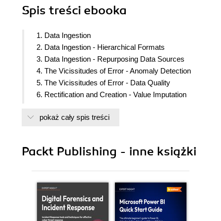
Spis treści
ebooka
1. Data Ingestion
2. Data Ingestion - Hierarchical Formats
3. Data Ingestion - Repurposing Data Sources
4. The Vicissitudes of Error - Anomaly Detection
5. The Vicissitudes of Error - Data Quality
6. Rectification and Creation - Value Imputation
7. Rectification and Creation - Feature Engineering
pokaż cały spis treści
8. Ancillary Matters - Closure/Glossary
Packt Publishing - inne książki