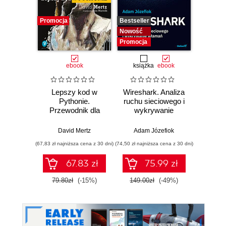
Promocja
Bestseller
Bestselle
Nowość
Nowość
Promocja
Promocj
ebook
książka
ebook
ksią
Lepszy kod w
Wireshark. Analiza
SQL dl
Pythonie.
ruchu sieciowego i
d
Przewodnik dla
wykrywanie
Skutecz
aspirujących
włamań
dane
ekspertów
war
David Mertz
Adam Józefiok
Jun Sha
wnios
(67,83 zł najniższa cena z 30 dni)
(74,50 zł najniższa cena z 30 dni)
(39,50 zł naj
zaaw
SQL n
67.83 zł
75.99 zł
prak
zas
79.80zł
(-15%)
149.00zł
(-49%)
79.0
Wyd