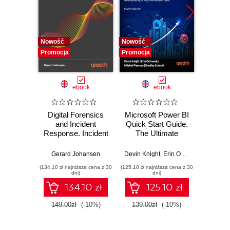
Nowość
Nowość
Nowość
Promocja
Promocja
Promocj
ebook
ebook
Digital Forensics
Microsoft Power BI
Pract
and Incident
Quick Start Guide.
Intel
Response. Incident
The Ultimate
Data-D
Response tools
Beginner's Guide
Hunti
and techniques for
to Power BI, Data
your c
Gerard Johansen
Devin Knight
,
Erin Ostrowsky
,
Mitchel
effective cyber
Storytelling, AI
effor
(134,10 zł najniższa cena z 30
(125,10 zł najniższa cena z 30
(116,10 zł 
threat response -
Tools, and
dete
dni)
dni)
Fourth Edition
Microsoft Fabric -
def
134.10 zł
125.10 zł
Fourth Edition
ATT&C
tool
149.00zł
(-10%)
139.00zł
(-10%)
129.0
E