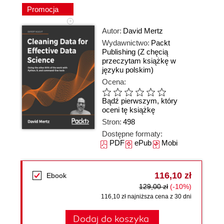
Promocja
Autor:
David Mertz
Wydawnictwo:
Packt
Publishing
(Z chęcią
przeczytam książkę w
języku polskim)
Ocena:
Bądź pierwszym, który
oceni tę książkę
Stron:
498
Dostępne formaty:
PDF
ePub
Mobi
116,10 zł
Ebook
129,00 zł
(-10%)
116,10 zł najniższa cena z 30 dni
Dodaj do koszyka