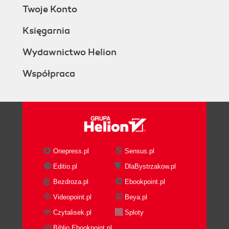
Twoje Konto
Księgarnia
Wydawnictwo Helion
Współpraca
Onepress.pl
Sensus.pl
Editio.pl
DlaBystrzakow.pl
Bezdroza.pl
Ebookpoint.pl
Videopoint.pl
Beya.pl
Czytalisek.pl
Sploty
Biblio.Ebookpoint.pl