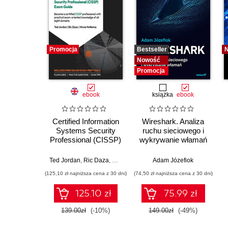
Promocja
Bestseller
Nowość
Promocja
ebook
książka
ebook
Certified Information
Wireshark. Analiza
Systems Security
ruchu sieciowego i
Professional (CISSP)
wykrywanie włamań
Exam Guide. Master
CISSP with hands-on
Ted Jordan
,
Ric Daza
,
Hinne Hettema
Adam Józefiok
bonus content and
(125,10 zł najniższa cena z 30 dni)
(74,50 zł najniższa cena z 30 dni)
practical coverage of
all eight exam
125.10 zł
75.99 zł
domains
139.00zł
(-10%)
149.00zł
(-49%)