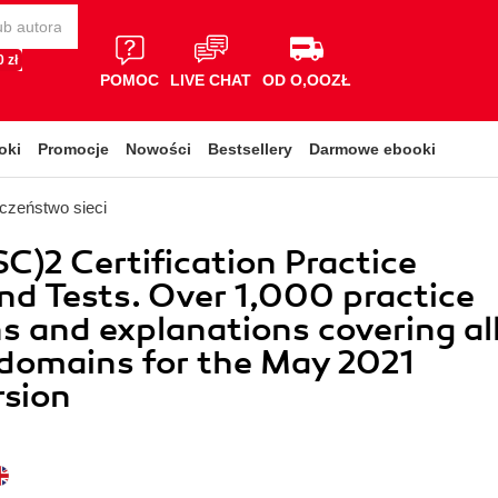
 zł
POMOC
LIVE CHAT
OD O,OOZŁ
oki
Promocje
Nowości
Bestsellery
Darmowe ebooki
czeństwo sieci
SC)2 Certification Practice
d Tests. Over 1,000 practice
s and explanations covering al
domains for the May 2021
rsion