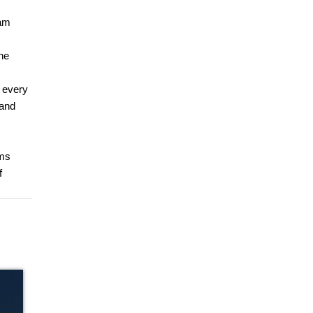
xam
he
 every
 and
ems
f