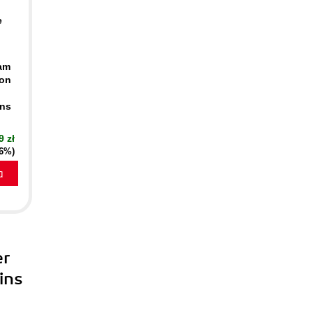
e
xam
-on
ins
9 zł
16%)
a
er
ins