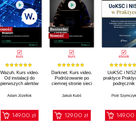
Nowość
Bestseller
Nowość
kurs
kurs
ebook
Wazuh. Kurs video.
Darknet. Kurs video.
UoKSC i NIS2
Od instalacji do
Podróżowanie po
praktyce Prakty
pierwszych alertów
ciemnej stronie sieci
podręcznik
implementacj
Krajowego Sys
Adam Józefiok
Jakub Kubś
Piotr Szymczy
Cyberbezpiecze
Frameworki
procedury, audyt
149.00 zł
129.00 zł
149.00 
zarządów, IT 
compliance