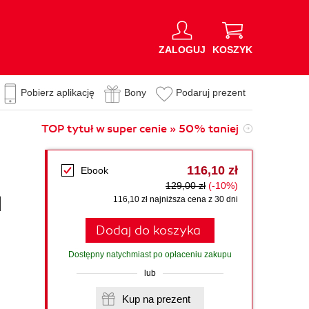
ZALOGUJ
KOSZYK
Pobierz aplikację
Bony
Podaruj prezent
TOP tytuł w super cenie » 50% taniej
116,10 zł
Ebook
129,00 zł
(-10%)
l
116,10 zł najniższa cena z 30 dni
Dodaj do koszyka
Dostępny natychmiast po opłaceniu zakupu
lub
Kup na prezent