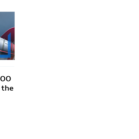
,000
 the