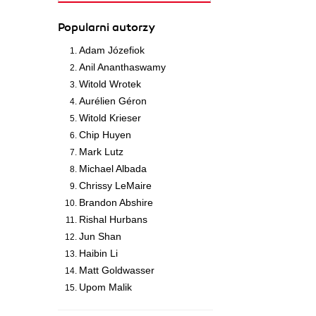
Popularni autorzy
Adam Józefiok
Anil Ananthaswamy
Witold Wrotek
Aurélien Géron
Witold Krieser
Chip Huyen
Mark Lutz
Michael Albada
Chrissy LeMaire
Brandon Abshire
Rishal Hurbans
Jun Shan
Haibin Li
Matt Goldwasser
Upom Malik