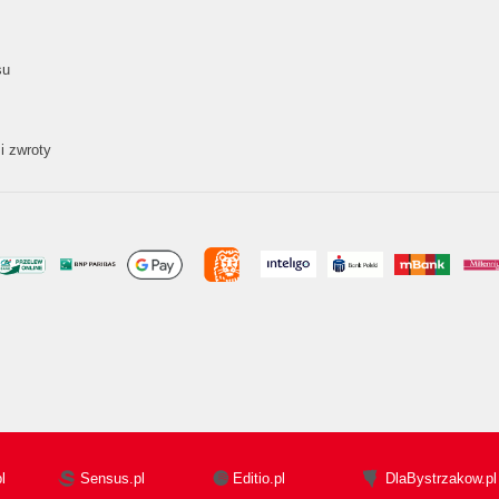
su
i zwroty
l
Sensus.pl
Editio.pl
DlaBystrzakow.pl