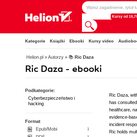
Kursy od 16,70
Kategorie
Książki
Ebooki
Kursy video
Audiobo
Helion.pl
» Autorzy
» 📚
Ric Daza
Ric Daza - ebooki
Podkategorie:
Ric Daza, wit
Cyberbezpieczeństwo i
has consulted
hacking
healthcare, n
evidence-base
Format
incident resp
Epub/Mobi
1
Ric holds mul
PDF