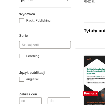
1
RHCE.
Wydawca
Packt Publishing
Tytuły au
Serie
Learning
Język publikacji
angielski
Promocja
Zakres cen
–