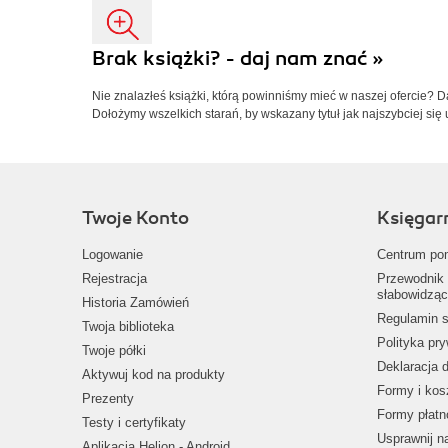
Brak książki? - daj nam znać »
Nie znalazłeś książki, którą powinniśmy mieć w naszej ofercie? 
Dołożymy wszelkich starań, by wskazany tytuł jak najszybciej się 
Twoje Konto
Księgar
Logowanie
Centrum po
Rejestracja
Przewodnik 
słabowidząc
Historia Zamówień
Regulamin s
Twoja biblioteka
Polityka pr
Twoje półki
Deklaracja 
Aktywuj kod na produkty
Formy i kos
Prezenty
Formy płatn
Testy i certyfikaty
Usprawnij 
Aplikacja Helion - Android