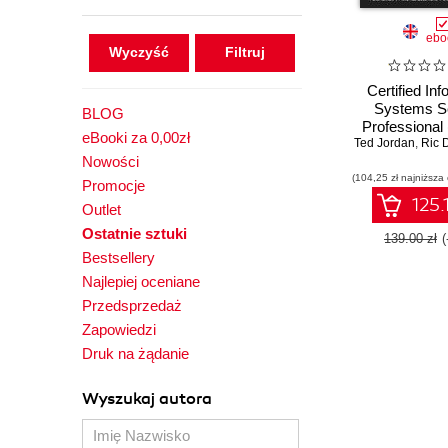
ebo
Wyczyść
Certified Inf
Systems Se
BLOG
Professional
eBooki za 0,00zł
Ted Jordan
Exam Guide.
,
Ric 
Nowości
CISSP with 
(104,25 zł najniższa
bonus cont
Promocje
practical cover
125.
Outlet
eight exam 
Ostatnie sztuki
139.00 zł
Bestsellery
Najlepiej oceniane
Przedsprzedaż
Zapowiedzi
Druk na żądanie
Wyszukaj autora