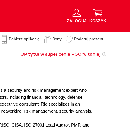
ZALOGUJ
KOSZYK
Pobierz aplikację
Bony
Podaruj prezent
TOP tytuł w super cenie » 50% taniej
 is a security and risk management expert who
s, including financial, technology, defense,
executive consultant, Ric specializes in an
 networking, risk management, security analysis,
, CRISC, CISA, ISO 27001 Lead Auditor, PMP, and