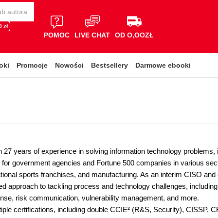
 zł
POMOC
LIVE CHAT
OD O,OOZŁ
oki
Promocje
Nowości
Bestsellery
Darmowe ebooki
h 27 years of experience in solving information technology problems,
 for government agencies and Fortune 500 companies in various sector
ational sports franchises, and manufacturing. As an interim CISO and 
d approach to tackling process and technology challenges, including
onse, risk communication, vulnerability management, and more.
tiple certifications, including double CCIE² (R&S, Security), CISSP