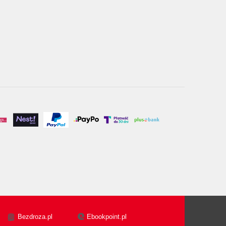
Bezdroza.pl
Ebookpoint.pl