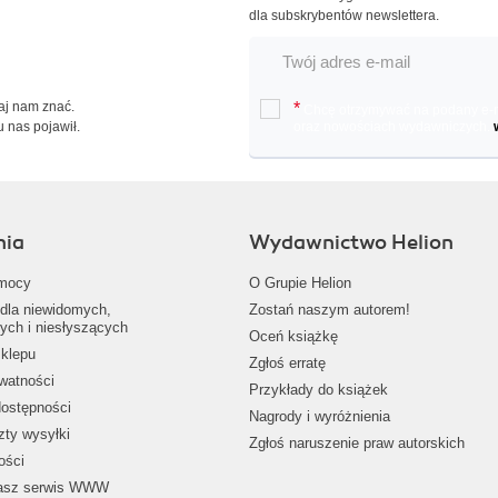
dla subskrybentów newslettera.
Daj nam znać.
*
Chcę otrzymywać na podany e-ma
u nas pojawił.
oraz nowościach wydawniczych.
nia
Wydawnictwo Helion
mocy
O Grupie Helion
dla niewidomych,
Zostań naszym autorem!
ych i niesłyszących
Oceń książkę
klepu
Zgłoś erratę
ywatności
Przykłady do książek
dostępności
Nagrody i wyróżnienia
zty wysyłki
Zgłoś naruszenie praw autorskich
ości
nasz serwis WWW