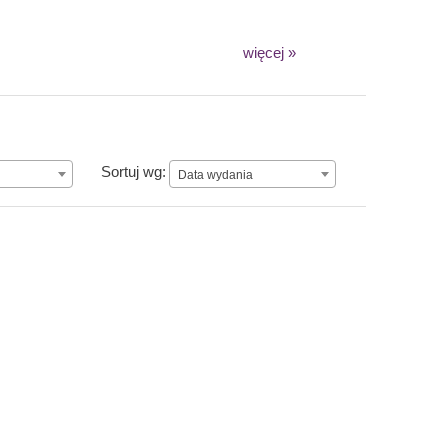
więcej »
Data wydania
Sortuj wg:
Data wydania