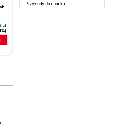
Przykłady do
ebooka
ych
3 zł
51%)
a
S