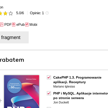
on
5.0
/
6
Opinie:
1
PDF
ePub
Mobi
j fragment
 rabatem
CakePHP 1.3. Programowanie
aplikacji. Receptury
Mariano Iglesias
PHP i MySQL. Aplikacje internet
po stronie serwera
Jon Duckett