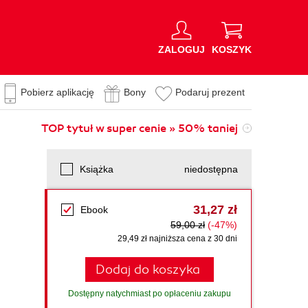
ZALOGUJ
KOSZYK
Pobierz aplikację
Bony
Podaruj prezent
TOP tytuł w super cenie » 50% taniej
Książka
niedostępna
31,27 zł
Ebook
59,00 zł
(-47%)
29,49 zł najniższa cena z 30 dni
Dodaj do koszyka
Dostępny natychmiast po opłaceniu zakupu