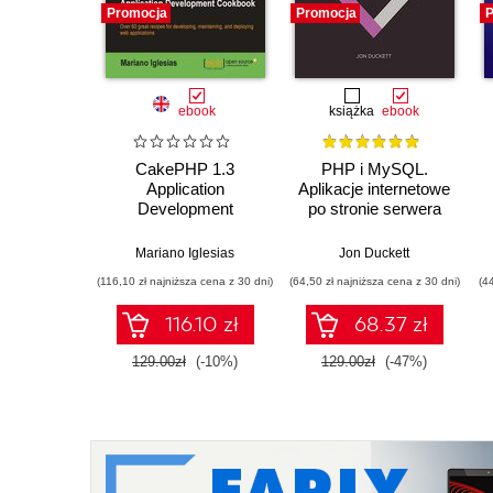
Promocja
Promocja
P
ebook
książka
ebook
CakePHP 1.3
PHP i MySQL.
Application
Aplikacje internetowe
Development
po stronie serwera
Cookbook. Over 70
great recipes for
Mariano Iglesias
Jon Duckett
developing,
(116,10 zł najniższa cena z 30 dni)
(64,50 zł najniższa cena z 30 dni)
(4
maintaining, and
deploying web
116.10 zł
68.37 zł
applications
129.00zł
(-10%)
129.00zł
(-47%)