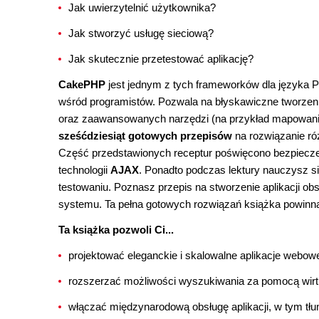
Jak uwierzytelnić użytkownika?
Jak stworzyć usługę sieciową?
Jak skutecznie przetestować aplikację?
CakePHP
jest jednym z tych frameworków dla języka P
wśród programistów. Pozwala na błyskawiczne tworzeni
oraz zaawansowanych narzędzi (na przykład mapowania 
sześćdziesiąt gotowych przepisów
na rozwiązanie ró
Część przedstawionych receptur poświęcono bezpiecz
technologii
AJAX
. Ponadto podczas lektury nauczysz si
testowaniu. Poznasz przepis na stworzenie aplikacji ob
systemu. Ta pełna gotowych rozwiązań książka powin
Ta książka pozwoli Ci...
projektować eleganckie i skalowalne aplikacje web
rozszerzać możliwości wyszukiwania za pomocą wirtu
włączać międzynarodową obsługę aplikacji, w tym t