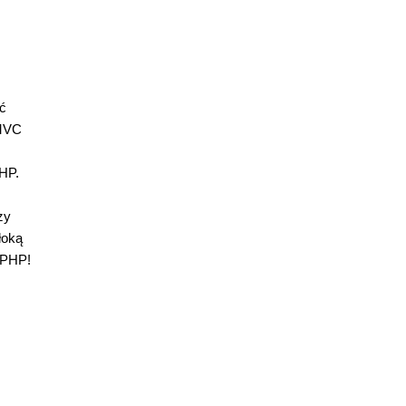
ść
 MVC
HP.
zy
łoką
ePHP!