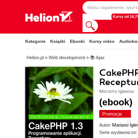
Kursy od 16,70
Kategorie
Książki
Ebooki
Kursy video
Audiobo
Helion.pl
»
Web development
»
📚 Ajax
CakePHP 
Receptu
Mariano Iglesias
(ebook)
Promocja
Autor:
Mariano Igle
Serie wydawnicze: