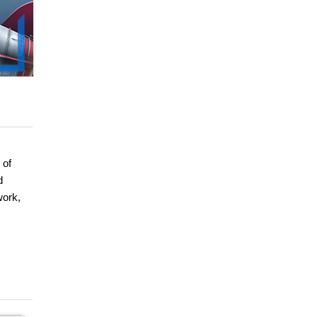
 of
d
work,