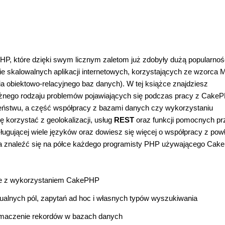
HP, które dzięki swym licznym zaletom już zdobyły dużą popularno
e skalowalnych aplikacji internetowych, korzystających ze wzorca
obiektowo-relacyjnego baz danych). W tej książce znajdziesz
żnego rodzaju problemów pojawiających się podczas pracy z CakeP
eństwu, a część współpracy z bazami danych czy wykorzystaniu
ę korzystać z geolokalizacji, usług
REST
oraz funkcji pomocnych pr
sługującej wiele języków oraz dowiesz się więcej o współpracy z pow
na znaleźć się na półce każdego programisty PHP używającego Cak
owe z wykorzystaniem CakePHP
alnych pól, zapytań ad hoc i własnych typów wyszukiwania
łumaczenie rekordów w bazach danych