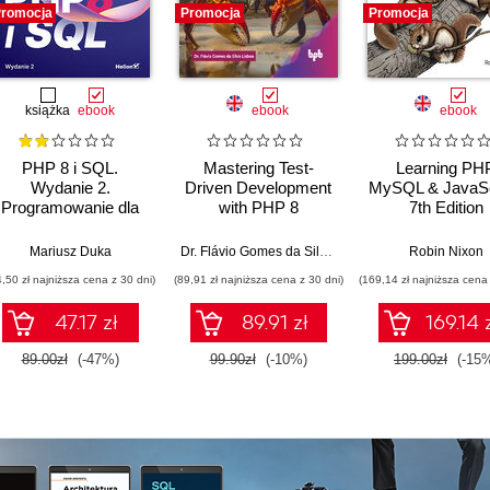
romocja
Promocja
Promocja
książka
ebook
ebook
ebook
PHP 8 i SQL.
Mastering Test-
Learning PHP
Wydanie 2.
Driven Development
MySQL & JavaSc
Programowanie dla
with PHP 8
7th Edition
początkujących w 50
lekcjach
Mariusz Duka
Dr. Flávio Gomes da Silva Lisboa
Robin Nixon
4,50 zł najniższa cena z 30 dni)
(89,91 zł najniższa cena z 30 dni)
(169,14 zł najniższa cena 
47.17 zł
89.91 zł
169.14 
89.00zł
(-47%)
99.90zł
(-10%)
199.00zł
(-15