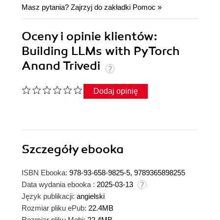
Masz pytania? Zajrzyj do zakładki
Pomoc
»
Oceny i opinie klientów:
Building LLMs with PyTorch
Anand Trivedi
Dodaj opinię
Szczegóły
ebooka
ISBN Ebooka:
978-93-658-9825-5, 9789365898255
Data wydania ebooka :
2025-03-13
Język publikacji:
angielski
Rozmiar pliku ePub:
22.4MB
Rozmiar pliku Mobi:
22.4MB