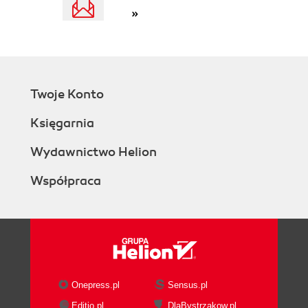
»
Twoje Konto
Księgarnia
Wydawnictwo Helion
Współpraca
Onepress.pl
Sensus.pl
Editio.pl
DlaBystrzakow.pl