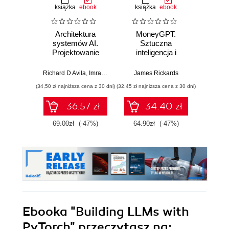
książka
ebook
książka
ebook
Architektura
MoneyGPT.
Jak 
systemów AI.
Sztuczna
wł
Projektowanie
inteligencja i
asyst
skalowalnego i
zagrożenie dla
krok
niezawodnego
globalnej ekonomii
Richard D Avila
,
Imran Ahmad
James Rickards
oprogramowania
(34,50 zł najniższa cena z 30 dni)
(32,45 zł najniższa cena z 30 dni)
(41,27 zł naj
36.57 zł
34.40 zł
69.00zł
(-47%)
64.90zł
(-47%)
59.0
Ebooka
"Building LLMs with
PyTorch"
przeczytasz na: