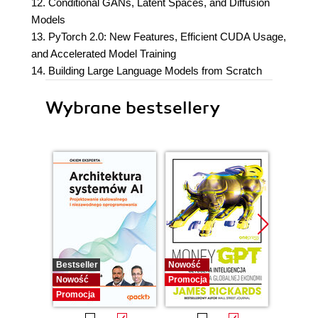
12. Conditional GANs, Latent Spaces, and Diffusion
Models
13. PyTorch 2.0: New Features, Efficient CUDA Usage,
and Accelerated Model Training
14. Building Large Language Models from Scratch
Wybrane bestsellery
Bestseller
Nowość
Promocj
Nowość
Promocja
Promocja