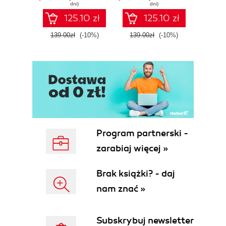
dni)
dni)
125.10 zł
125.10 zł
139.00zł
(-10%)
139.00zł
(-10%)
139.0
Program partnerski -
zarabiaj więcej »
Brak książki? - daj
nam znać »
Subskrybuj newsletter