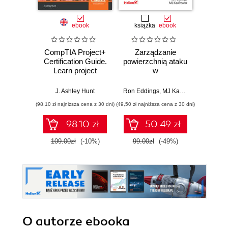
ebook
książka
ebook
ksią
CompTIA Project+
Zarządzanie
Lider w
Certification Guide.
powierzchnią ataku
Jak w
Learn project
w
str
management best
cyberbezpieczeństwie.
innowac
practices and
Strategie i techniki
b
J. Ashley Hunt
Ron Eddings
,
MJ Kaufmann
Jarro
successfully pass
ochrony zasobów
prz
(98,10 zł najniższa cena z 30 dni)
(49,50 zł najniższa cena z 30 dni)
(44,50 zł naj
the CompTIA
cyfrowych
zespo
Project+ PK0-004
sz
98.10 zł
50.49 zł
exam
int
109.00zł
(-10%)
99.00zł
(-49%)
89.0
O autorze
ebooka