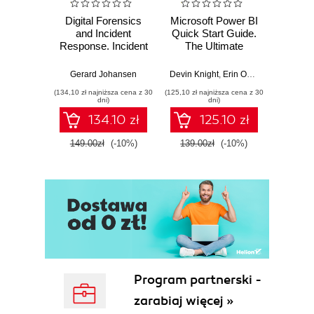
Digital Forensics
Microsoft Power BI
Pract
and Incident
Quick Start Guide.
Intel
Response. Incident
The Ultimate
Data-D
Response tools
Beginner's Guide
Hunti
and techniques for
to Power BI, Data
your c
Gerard Johansen
Devin Knight
,
Erin Ostrowsky
,
Mitchel
effective cyber
Storytelling, AI
effor
(134,10 zł najniższa cena z 30
(125,10 zł najniższa cena z 30
(116,10 zł 
threat response -
Tools, and
dete
dni)
dni)
Fourth Edition
Microsoft Fabric -
def
134.10 zł
125.10 zł
Fourth Edition
ATT&C
tool
149.00zł
(-10%)
139.00zł
(-10%)
129.0
E
Program partnerski -
zarabiaj więcej »