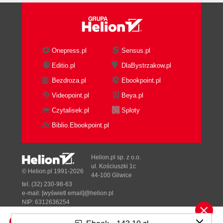
Onepress.pl
Sensus.pl
Editio.pl
DlaBystrzakow.pl
Bezdroza.pl
Ebookpoint.pl
Videopoint.pl
Beya.pl
Czytalisek.pl
Sploty
Biblio.Ebookpoint.pl
Helion.pl sp. z o.o.
ul. Kościuszki 1c
© Helion.pl 1991-2026
44-100 Gliwice
tel. (32) 230-98-63
e-mail:
[wyświetl email]@helion.pl
NIP: 6312636254
Regon: 241989027