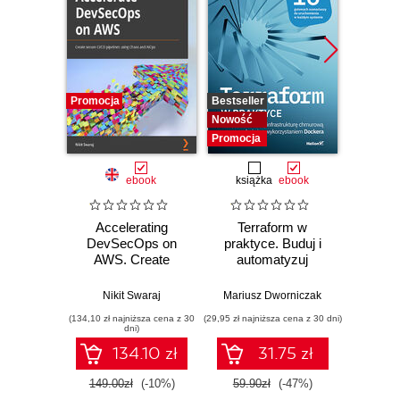
Promocja
Bestseller
Bestselle
Nowość
Promocj
Promocja
ebook
książka
ebook
ksią
Accelerating
Terraform w
Inżyni
DevSecOps on
praktyce. Buduj i
w p
AWS. Create
automatyzuj
Kl
secure CI/CD
infrastrukturę
kon
pipelines using
chmurową oraz
na
Nikit Swaraj
Mariusz Dworniczak
Joe Rei
Chaos and AIOps
zarządzaj nią z
tec
(134,10 zł najniższa cena z 30
(29,95 zł najniższa cena z 30 dni)
(59,50 zł naj
wykorzystaniem
dni)
Dockera
134.10 zł
31.75 zł
149.00zł
(-10%)
59.90zł
(-47%)
119.0