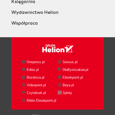
Księgarnia
Wydawnictwo Helion
Współpraca
Onepress.pl
Sensus.pl
Editio.pl
DlaBystrzakow.pl
Bezdroza.pl
Ebookpoint.pl
Videopoint.pl
Beya.pl
Czytalisek.pl
Sploty
Biblio.Ebookpoint.pl