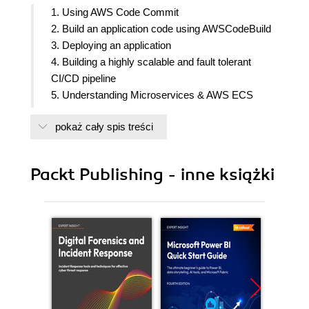
1. Using AWS Code Commit
2. Build an application code using AWSCodeBuild
3. Deploying an application
4. Building a highly scalable and fault tolerant
CI/CD pipeline
5. Understanding Microservices & AWS ECS
6. Continous Deployment to AWS ECS using
pokaż cały spis treści
CodeCommit, CodeBuild, CloudFormation &
CodePipeline
7. IAC using CloudFormation & Ansible
Packt Publishing - inne książki
8. Automating AWS resource Control using AWS
Lambda
9. Deploying Microservice Application in using
Jenkins Pipeline 2.0
10. Best practices and troubleshooting