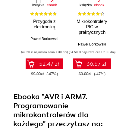
książka
ebook
książka
ebook
ksią
Przygoda z
Mikrokontrolery
Mło
elektroniką
PIC w
progr
praktycznych
Język
zastosowaniach
Scratc
Paweł Borkowski
Paweł Borkowski
(49,50 zł najniższa cena z 30 dni)
(34,50 zł najniższa cena z 30 dni)
(19,95 zł naj
52.47 zł
36.57 zł
99.00zł
(-47%)
69.00zł
(-47%)
39.9
Ebooka
"AVR i ARM7.
Programowanie
mikrokontrolerów dla
każdego"
przeczytasz na: