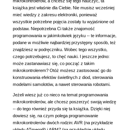
mikrokontrolerów, a chcesz się tego nauczyć, ta
książka jest właśnie dla Ciebie. Nie musisz wcześniej
mieć wiedzy z zakresu elektroniki, ponieważ
wszystkie potrzebne pojęcia zostały tu wyjaśnione od
podstaw. Niepotrzebna Ci także znajomość
programowania w jakimkolwiek języku -- te informacje,
podane w możliwie najbardziej przystępny sposób, też
znajdziesz w podręczniku. Wobec tego wszystko,
czego potrzebujesz, to chęć nauki. I jeszcze jedno:
może zastanawiasz się, co począć z takim
mikrokontrolerem? Otóż możesz zastosować go do
konstruowania efektów świetlnych z diod, sterowania
modelami samolotów, a nawet sterowania robotami.
Jeżeli wiesz już co nieco na temat programowania
mikrokontrolerów, ale chcesz poszerzyć swoją wiedzę
-- do tego również przyda się ta książka. Dzięki niej
dowiesz się, na czym polega programowanie
mikrokontrolerów dwóch rodzin: AVR (na przykładzie
układu ATmega8) i ARM7 (na przykładzie układu