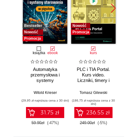
Bestseller
Nowość
Bestselle
Nowość
Promocja
Nowość
Promocja
Promocj
książka
ebook
kurs
ksią
Automatyka
PLC i TIA Portal.
Nie
przemysłowa i
Kurs video.
systemy
Liczniki, timery i
elek
sterowania w
sygnały analogowe
Pod
pigułce
kon
Witold Krieser
Tomasz Gilewski
Wit
(29,95 zł najniższa cena z 30 dni)
(186,75 zł najniższa cena z 30
(43,50 zł naj
dni)
31.75 zł
236.55 zł
59.90zł
(-47%)
249.00zł
(-5%)
87.0