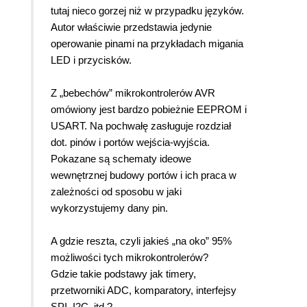
tutaj nieco gorzej niż w przypadku języków.
Autor właściwie przedstawia jedynie
operowanie pinami na przykładach migania
LED i przycisków.
Z „bebechów” mikrokontrolerów AVR
omówiony jest bardzo pobieżnie EEPROM i
USART. Na pochwałę zasługuje rozdział
dot. pinów i portów wejścia-wyjścia.
Pokazane są schematy ideowe
wewnętrznej budowy portów i ich praca w
zależności od sposobu w jaki
wykorzystujemy dany pin.
A gdzie reszta, czyli jakieś „na oko” 95%
możliwości tych mikrokontrolerów?
Gdzie takie podstawy jak timery,
przetworniki ADC, komparatory, interfejsy
SPI, I2C, itd.?