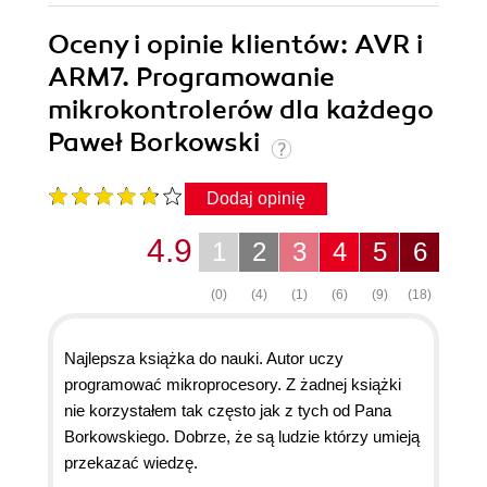
Oceny i opinie klientów: AVR i
ARM7. Programowanie
mikrokontrolerów dla każdego
Paweł Borkowski
Dodaj opinię
4.9
1
2
3
4
5
6
(0)
(4)
(1)
(6)
(9)
(18)
Najlepsza książka do nauki. Autor uczy
programować mikroprocesory. Z żadnej książki
nie korzystałem tak często jak z tych od Pana
Borkowskiego. Dobrze, że są ludzie którzy umieją
przekazać wiedzę.