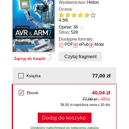
Wydawnictwo:
Helion
Ocena:
4.9
/
6
Opinie:
38
Stron:
528
Dostępne formaty:
PDF
ePub
Mobi
Czytaj fragment
Zajrzyj do książki
77,00 zł
Książka
40,04 zł
Ebook
77,00 zł
(-48%)
38,50 zł najniższa cena z 30 dni
Dodaj do koszyka
Dostępny natychmiast po opłaceniu zakupu