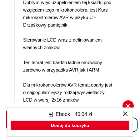
Dobrym więc uzupełnieniem tej książki pod
względem tego mikrokontrolera, jest Kurs
mikrokontrolerów AVR w języku C -
Drzaśkowy pamiętnik.
Sterowanie LCD wraz z definiowaniem
własnych znaków
Ten temat jest bardzo ładnie omówiony
zarówno w przypadku AVR jak i ARM.
Dla mikrokontrolerów AVR temat oparty jest
o najpopularniejszy rodzaj wyświetlaczy
LCD w wersji 2x16 znaków
wykorzystujących sterownik HD44780.
Ebook
40,04 zł
Całość oczywiście we wszystkich czterech
językach. W przypadku ARM poznasz
Dodaj do koszyka
wykorzystać wyświetlacz z telefonu
Siemens S65.