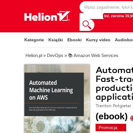
Inż. zwrotna 39,90
Kategorie
Książki
Ebooki
Kursy video
Audiobo
Helion.pl
»
DevOps
»
📚 Amazon Web Services
Automat
Fast-tra
producti
applica
Trenton Potgieter
(ebook)
Promocja