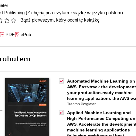
ieter
t Publishing
(Z chęcią przeczytam książkę w języku polskim)
Bądź pierwszym, który oceni tę książkę
PDF
ePub
 rabatem
Automated Machine Learning on
AWS. Fast-track the development
your production-ready machine
learning applications the AWS w
Trenton Potgieter
Applied Machine Learning and
High-Performance Computing on
AWS. Accelerate the development
machine learning applications
following architectural best