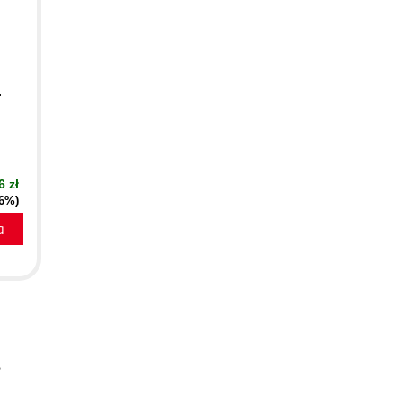
.
6 zł
16%)
a
s