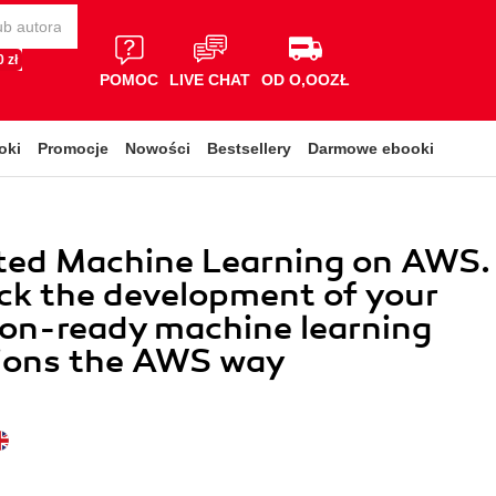
 zł
POMOC
LIVE CHAT
OD O,OOZŁ
oki
Promocje
Nowości
Bestsellery
Darmowe ebooki
ed Machine Learning on AWS.
ck the development of your
on-ready machine learning
tions the AWS way