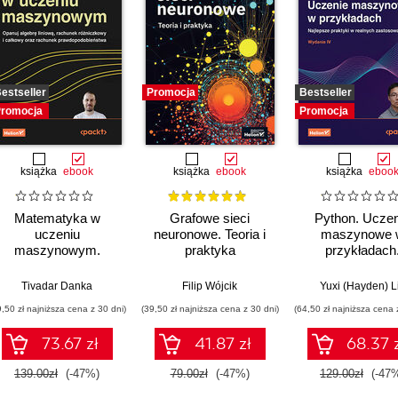
estseller
Promocja
Bestseller
romocja
Promocja
książka
ebook
książka
ebook
książka
eboo
Matematyka w
Grafowe sieci
Python. Uczen
uczeniu
neuronowe. Teoria i
maszynowe 
maszynowym.
praktyka
przykładach
Opanuj algebrę
Najlepsze prakt
liniową, rachunek
realnych
gieter
Tivadar Danka
Filip Wójcik
Yuxi (Hayden) L
różniczkowy i
zastosowania
9,50 zł najniższa cena z 30 dni)
(39,50 zł najniższa cena z 30 dni)
(64,50 zł najniższa cena 
całkowy oraz
Wydanie IV
rachunek
73.67 zł
41.87 zł
68.37 
prawdopodobieństwa
139.00zł
(-47%)
79.00zł
(-47%)
129.00zł
(-47