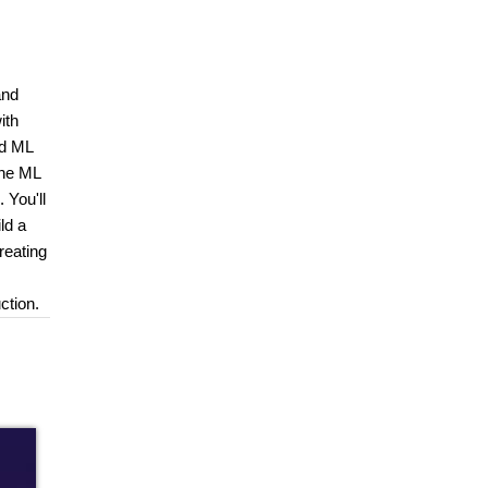
and
ith
nd ML
the ML
 You'll
ld a
reating
ction.