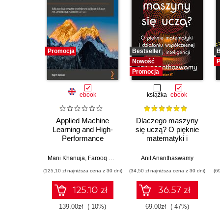
Promocja
Bestseller
B
Nowość
P
Promocja
ebook
książka
ebook
Applied Machine
Dlaczego maszyny
Learning and High-
się uczą? O pięknie
Performance
matematyki i
Computing on AWS.
działaniu
Accelerate the
współczesnej
Mani Khanuja
,
Farooq Sabir
,
Shreyas Subramanian
Anil Ananthaswamy
,
Trenton Pot
development of
sztucznej inteligencji
(125,10 zł najniższa cena z 30 dni)
(34,50 zł najniższa cena z 30 dni)
(6
machine learning
applications following
125.10 zł
36.57 zł
architectural best
practices
139.00zł
(-10%)
69.00zł
(-47%)