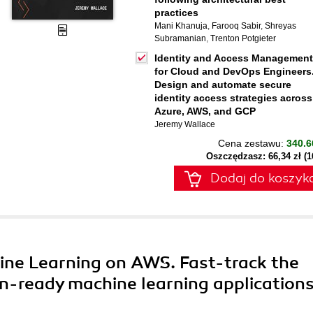
practices
Mani Khanuja
,
Farooq Sabir
,
Shreyas
Subramanian
,
Trenton Potgieter
Identity and Access Management
for Cloud and DevOps Engineers
Design and automate secure
identity access strategies across
Azure, AWS, and GCP
Jeremy Wallace
Cena zestawu:
340.6
Oszczędzasz: 66,34 zł (
Dodaj do koszyk
ne Learning on AWS. Fast-track the
n-ready machine learning application