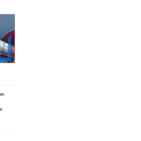
 an
om