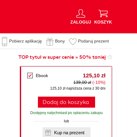
ZALOGUJ
KOSZYK
Pobierz aplikację
Bony
Podaruj prezent
TOP tytuł w super cenie » 50% taniej
125,10 zł
Ebook
139,00 zł
(-10%)
125,10 zł najniższa cena z 30 dni
Dodaj do koszyka
Dostępny natychmiast po opłaceniu zakupu
lub
Kup na prezent