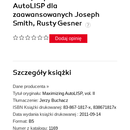
AutoLISP dla
zaawansowanych Joseph
Smith, Rusty Gesner
Dodaj opinię
Szczegóły
książki
Dane producenta
»
Tytuł oryginału:
Maximizing AutoLISP, vol. II
Tłumaczenie:
Jerzy Buchacz
ISBN Książki drukowanej:
83-867-1817-x, 838671817x
Data wydania książki drukowanej :
2011-09-14
Format:
B5
Numer z katalogu:
1169