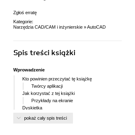
Zgłoś erratę
Kategorie:
Narzędzia CAD/CAM i inżynierskie
»
AutoCAD
Spis treści
książki
Wprowadzenie
Kto powinien przeczytać tę książkę
Twórcy aplikacji
Jak korzystać z tej książki
Przykłady na ekranie
Dyskietka
Wymagania
pokaż cały spis treści
DOS versus inne systemy operacyjne
Rozdział 1. Konfiguracja systemu