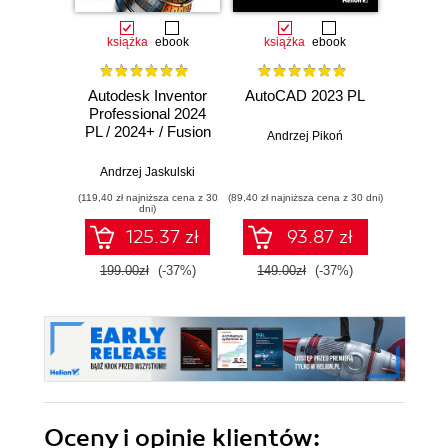
książka
ebook
książka
ebook
ksią
Autodesk Inventor
AutoCAD 2023 PL
Auto
Professional 2024
PL
PL / 2024+ / Fusion
Me
Andrzej Pikoń
360. Metodyka
efe
efektywnego
proj
Andrzej Jaskulski
Andrz
projektowania
parame
(119,40 zł najniższa cena z 30
(89,40 zł najniższa cena z 30 dni)
(89,40 zł naj
niepar
dni)
2
125.37 zł
93.87 zł
199.00zł
(-37%)
149.00zł
(-37%)
149.0
Oceny i opinie klientów: