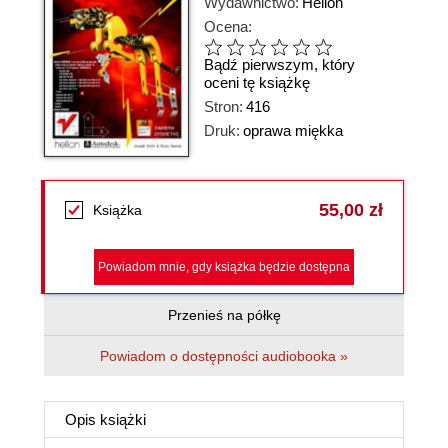
Wydawnictwo:
Helion
Ocena:
Bądź pierwszym, który
oceni tę książkę
Stron:
416
Druk:
oprawa miękka
55,00 zł
Książka
Powiadom mnie, gdy książka będzie dostępna
Przenieś na półkę
Powiadom o dostępności audiobooka »
Opis
książki