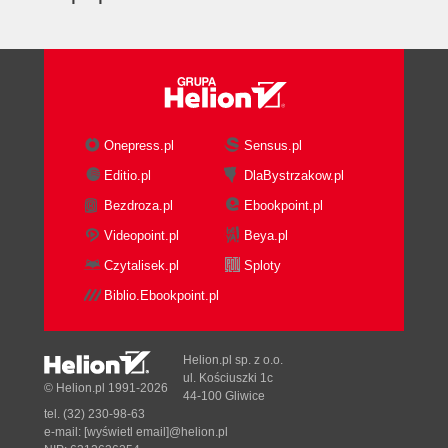
Onepress.pl
Sensus.pl
Editio.pl
DlaBystrzakow.pl
Bezdroza.pl
Ebookpoint.pl
Videopoint.pl
Beya.pl
Czytalisek.pl
Sploty
Biblio.Ebookpoint.pl
Helion.pl sp. z o.o.
ul. Kościuszki 1c
© Helion.pl 1991-2026
44-100 Gliwice
tel. (32) 230-98-63
e-mail:
[wyświetl email]@helion.pl