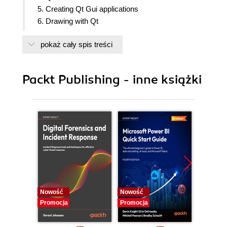
5. Creating Qt Gui applications
6. Drawing with Qt
7. Introduction to Qt Quick applications
pokaż cały spis treści
8. Multimedia recording & playback in QML
9. Location and Sensors
10. Localizing Your Application
Packt Publishing - inne książki
11. Profiling Your Application
12. Building for Devices
13. Tips & Tricks
Nowość
Nowość
Nowość
Promocja
Promocja
Promocj