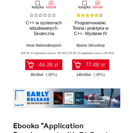
książka
ebook
książka
ebook
ksią
C++ w systemach
Programowanie.
Opu
wbudowanych.
Teoria i praktyka w
Skuteczna
C++. Wydanie IV
Progr
migracja z C do
jęz
nowoczesnego
Wyd
Amar Mahmutbegović
Bjarne Stroustrup
Jerz
C++
pop
(44,50 zł najniższa cena z 30 dni)
(74,50 zł najniższa cena z 30 dni)
(124,50 zł 
(k
46.28 zł
77.48 zł
89.00zł
(-48%)
149.00zł
(-48%)
249.0
Ebooka
"Application