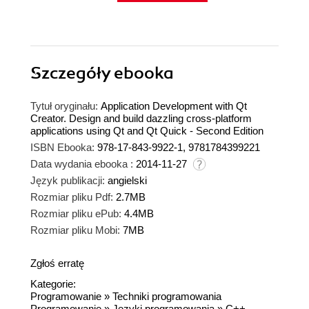
Szczegóły
ebooka
Tytuł oryginału:
Application Development with Qt
Creator. Design and build dazzling cross-platform
applications using Qt and Qt Quick - Second Edition
ISBN Ebooka:
978-17-843-9922-1, 9781784399221
Data wydania ebooka :
2014-11-27
Język publikacji:
angielski
Rozmiar pliku Pdf:
2.7MB
Rozmiar pliku ePub:
4.4MB
Rozmiar pliku Mobi:
7MB
Zgłoś erratę
Kategorie:
Programowanie
»
Techniki programowania
Programowanie
»
Języki programowania
»
C++