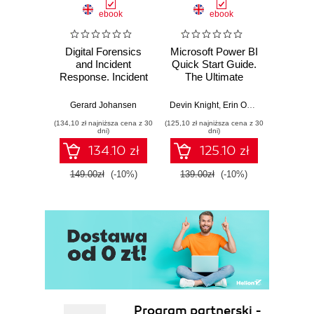
ebook
ebook
Digital Forensics
Microsoft Power BI
Pract
and Incident
Quick Start Guide.
Intel
Response. Incident
The Ultimate
Data-D
Response tools
Beginner's Guide
Hunti
and techniques for
to Power BI, Data
your c
Gerard Johansen
Devin Knight
,
Erin Ostrowsky
,
Mitchel
effective cyber
Storytelling, AI
effor
(134,10 zł najniższa cena z 30
(125,10 zł najniższa cena z 30
(116,10 zł 
threat response -
Tools, and
dete
dni)
dni)
Fourth Edition
Microsoft Fabric -
def
134.10 zł
125.10 zł
Fourth Edition
ATT&C
tool
149.00zł
(-10%)
139.00zł
(-10%)
129.0
E
Program partnerski -