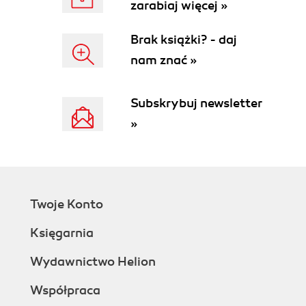
zarabiaj więcej »
Ling.pl (137)
Rozdział 4. Dodatki (141)
Brak książki? - daj
StreamBox VCR Suite (141)
nam znać »
WaveRec (143)
Concordance (145)
Subskrybuj newsletter
SuperMemo (147)
»
Skorowidz (171)
Twoje Konto
Księgarnia
Wydawnictwo Helion
Współpraca