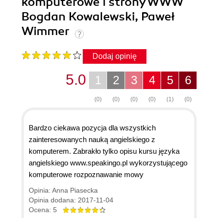
komputerowe i strony WWW
Bogdan Kowalewski, Paweł
Wimmer
Dodaj opinię
5.0
1
2
3
4
5
6
(0)
(0)
(0)
(0)
(1)
(0)
Bardzo ciekawa pozycja dla wszystkich
zainteresowanych nauką angielskiego z
komputerem. Zabrakło tylko opisu kursu języka
angielskiego www.speakingo.pl wykorzystującego
komputerowe rozpoznawanie mowy
Opinia: Anna Piasecka
Opinia dodana: 2017-11-04
Ocena: 5