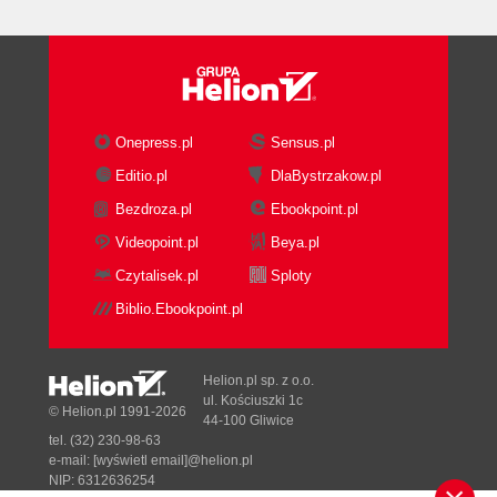
Onepress.pl
Sensus.pl
Editio.pl
DlaBystrzakow.pl
Bezdroza.pl
Ebookpoint.pl
Videopoint.pl
Beya.pl
Czytalisek.pl
Sploty
Biblio.Ebookpoint.pl
Helion.pl sp. z o.o.
ul. Kościuszki 1c
© Helion.pl 1991-2026
44-100 Gliwice
tel. (32) 230-98-63
e-mail:
[wyświetl email]@helion.pl
NIP: 6312636254