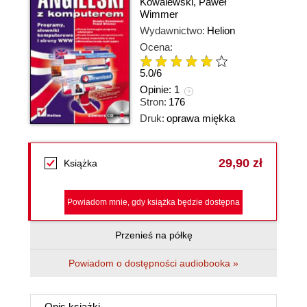
Kowalewski
,
Paweł
Wimmer
Wydawnictwo:
Helion
Ocena:
5.0
/
6
Opinie:
1
Stron:
176
Druk:
oprawa miękka
29,90 zł
Książka
Powiadom mnie, gdy książka będzie dostępna
Przenieś na półkę
Powiadom o dostępności audiobooka »
Opis
książki