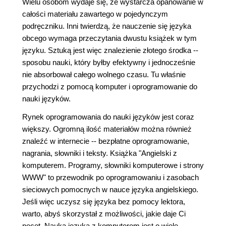
Wielu osobom wydaje się, że wystarcza opanowanie w
całości materiału zawartego w pojedynczym
podręczniku. Inni twierdzą, że nauczenie się języka
obcego wymaga przeczytania dwustu książek w tym
języku. Sztuką jest więc znalezienie złotego środka --
sposobu nauki, który byłby efektywny i jednocześnie
nie absorbował całego wolnego czasu. Tu właśnie
przychodzi z pomocą komputer i oprogramowanie do
nauki języków.
Rynek oprogramowania do nauki języków jest coraz
większy. Ogromną ilość materiałów można również
znaleźć w internecie -- bezpłatne oprogramowanie,
nagrania, słowniki i teksty. Książka "Angielski z
komputerem. Programy, słowniki komputerowe i strony
WWW" to przewodnik po oprogramowaniu i zasobach
sieciowych pomocnych w nauce języka angielskiego.
Jeśli więc uczysz się języka bez pomocy lektora,
warto, abyś skorzystał z możliwości, jakie daje Ci
pecet. Nauka języka z komputerem jest o wiele