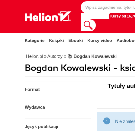
Kursy od 16,70
Kategorie
Książki
Ebooki
Kursy video
Audiobo
Helion.pl
» Autorzy
» 📚
Bogdan Kowalewski
Bogdan Kowalewski - ksi
Tytuły a
Format
Wydawca
Nie znale
Język publikacji