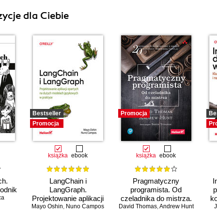
ycje dla Ciebie
Bestseller
Promocja
Be
Promocja
Pr
książka
ebook
książka
ebook
ch.
LangChain i
Pragmatyczny
I
odnik
LangGraph.
programista. Od
p
ca
Projektowanie aplikacji
czeladnika do mistrza.
ko
Mayo Oshin
opartych na dużych
,
Nuno Campos
David Thomas
Wydanie II
,
Andrew Hunt
J
modelach językowych