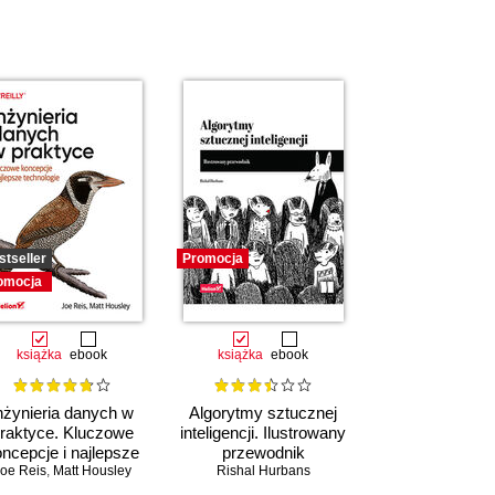
stseller
Promocja
omocja
książka
ebook
książka
ebook
nżynieria danych w
Algorytmy sztucznej
raktyce. Kluczowe
inteligencji. Ilustrowany
ncepcje i najlepsze
przewodnik
oe Reis
technologie
,
Matt Housley
Rishal Hurbans