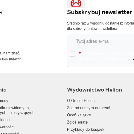
»
Subskrybuj newsletter 
Średnio raz w tygodniu dostaniesz infor
dla subskrybentów newslettera.
Daj nam znać.
*
Chcę otrzymywać na podany e-ma
u nas pojawił.
oraz nowościach wydawniczych.
nia
Wydawnictwo Helion
mocy
O Grupie Helion
dla niewidomych,
Zostań naszym autorem!
ych i niesłyszących
Oceń książkę
klepu
Zgłoś erratę
ywatności
Przykłady do książek