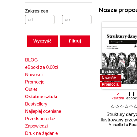
Nasze propoz
Zakres cen
–
Wyczyść
BLOG
eBooki za 0,00zł
Bestseller
Nowości
Nowość
Promocje
Promocja
Outlet
Ostatnie sztuki
książka
ebook
Bestsellery
Najlepiej oceniane
Struktury dany
Przedsprzedaż
Ilustrowany przew
Marcello La Roc
Zapowiedzi
Druk na żądanie