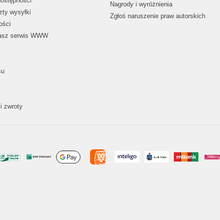
dostępności
Nagrody i wyróżnienia
zty wysyłki
Zgłoś naruszenie praw autorskich
ości
nasz serwis WWW
su
i zwroty