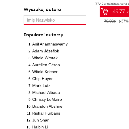
(47,40 zł najniższa cena z
Wyszukaj autora
49.77 z
79.00zł
(-37%
Popularni autorzy
Anil Ananthaswamy
Adam Józefiok
Witold Wrotek
Aurélien Géron
Witold Krieser
Chip Huyen
Mark Lutz
Michael Albada
Chrissy LeMaire
Brandon Abshire
Rishal Hurbans
Jun Shan
Haibin Li