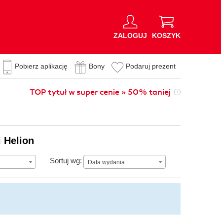
ZALOGUJ
KOSZYK
Pobierz aplikację
Bony
Podaruj prezent
TOP tytuł w super cenie » 50% taniej
 Helion
Data wydania
Sortuj wg:
Data wydania