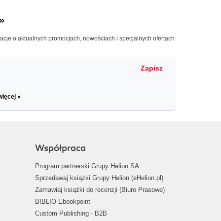
»
macje o aktualnych promocjach, nowościach i specjalnych ofertach
Zapisz
il informacje o zniżkach, promocjach
więcej »
Współpraca
Program partnerski Grupy Helion SA
Sprzedawaj książki Grupy Helion (eHelion.pl)
Zamawiaj książki do recenzji (Biuro Prasowe)
BIBLIO Ebookpoint
Custom Publishing - B2B