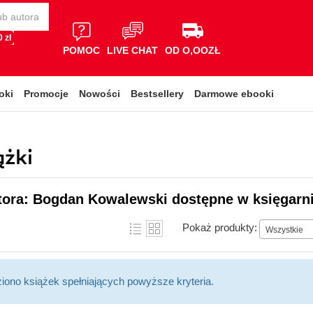
 zł
POMOC
LIVE CHAT
OD O,OOZŁ
oki
Promocje
Nowości
Bestsellery
Darmowe ebooki
ążki
utora: Bogdan Kowalewski dostępne w księgarni
Pokaż produkty:
Wszystkie
ziono książek spełniających powyższe kryteria.