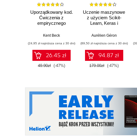
Uporządkowany kod.
Uczenie maszynowe
Ćwiczenia z
z użyciem Scikit-
empirycznego
Learn, Keras i
projektowania
TensorFlow. Wydanie
oprogramowania
III
Kent Beck
Aurélien Géron
(24,95 zł najniższa cena z 30 dni)
(89,50 zł najniższa cena z 30 dni)
(3
26.45 zł
94.87 zł
49.90zł
(-47%)
179.00zł
(-47%)