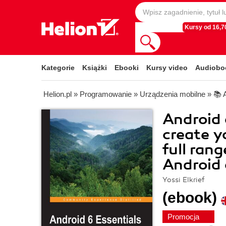
Kursy od 16,70
Kategorie
Książki
Ebooki
Kursy video
Audiobo
Helion.pl
»
Programowanie
»
Urządzenia mobilne
»
📚 
Android 
create y
full rang
Android
Yossi Elkrief
(ebook)
Promocja