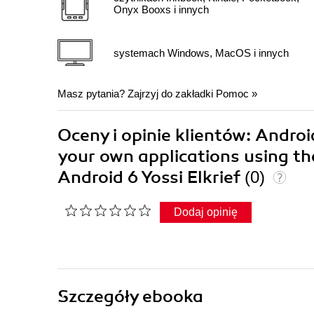
Onyx Booxs i innych
systemach Windows, MacOS i innych
Masz pytania? Zajrzyj do zakładki
Pomoc
»
Oceny i opinie klientów: Androi
your own applications using the
Android 6 Yossi Elkrief
(0)
Dodaj opinię
Szczegóły
ebooka