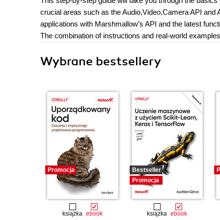
This step-by-step guide will take you through the basic
crucial areas such as the Audio,Video,Camera API and A
applications with Marshmallow’s API and the latest functi
The combination of instructions and real-world examples
Wybrane bestsellery
Promocja
Bestseller
P
Promocja
książka
ebook
książka
ebook