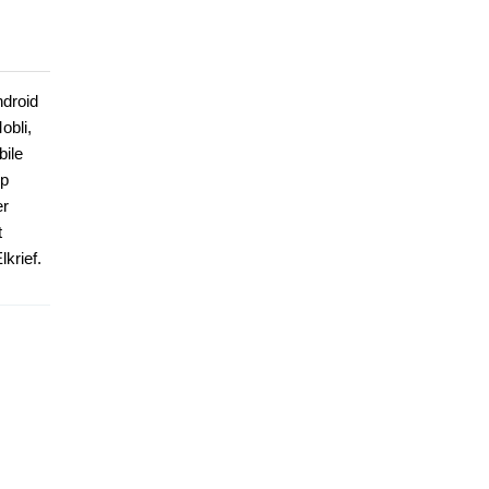
ndroid
obli,
bile
up
er
t
lkrief.