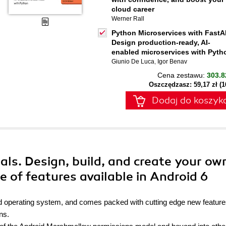
cloud career
Werner Rall
Python Microservices with FastA
Design production-ready, AI-
enabled microservices with Pyth
Giunio De Luca
,
Igor Benav
Cena zestawu:
303.8
Oszczędzasz: 59,17 zł (
Dodaj do koszyk
ials. Design, build, and create your ow
ge of features available in Android 6
oid operating system, and comes packed with cutting edge new feature
ns.