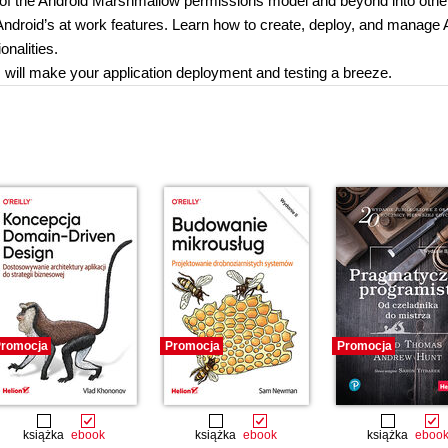
s of the Android Marshmallow permissions model and beyond into othe
ndroid’s at work features. Learn how to create, deploy, and manage 
onalities.
 will make your application deployment and testing a breeze.
romocja
Promocja
Promocja
książka
ebook
książka
ebook
książka
eboo