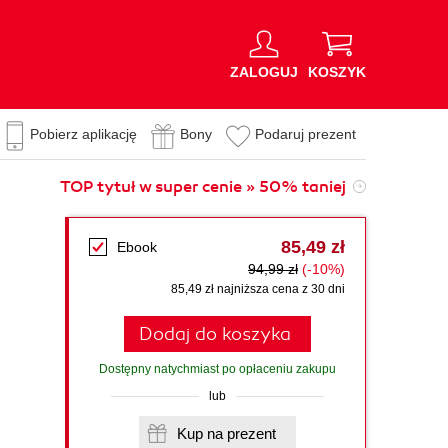
ZALOGUJ
KOSZYK
Pobierz aplikację
Bony
Podaruj prezent
TOP tytuł w super cenie » 50% taniej
85,49 zł
Ebook
94,99 zł
(-10%)
85,49 zł najniższa cena z 30 dni
Dodaj do koszyka
Dostępny natychmiast po opłaceniu zakupu
lub
Kup na prezent