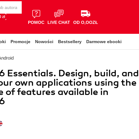
 zł
POMOC
LIVE CHAT
OD O,OOZŁ
oki
Promocje
Nowości
Bestsellery
Darmowe ebooki
Android
6 Essentials. Design, build, and
our own applications using the
e of features available in
 6