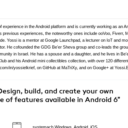
of experience in the Android platform and is currently working as an A
s previous experiences, the noteworthy ones include ooVoo, Fiverr, M
ide. Yossi is a mentor at Google Launchpad, a lecturer on IoT and mo
ator. He cofounded the GDG Be'er Sheva group and co-leads the gro
unity in Israel. He has a spouse and a daughter, and he lives in Be'
lub and his Android mini collectibles collection, with over 120 differen
in.com/in/yossielkrief, on GitHub at MaTriXy, and on Google+ at Yossi.E
Design, build, and create your own
e of features available in Android 6"
systemach Windows, Android, iOS,