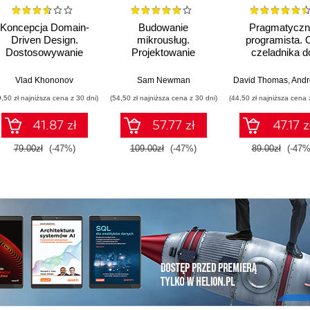
Koncepcja Domain-
Budowanie
Pragmatyczn
Driven Design.
mikrousług.
programista. 
Dostosowywanie
Projektowanie
czeladnika d
architektury aplikacji
drobnoziarnistych
mistrza. Wydani
do strategii
systemów. Wydanie
Vlad Khononov
Sam Newman
David Thomas
,
Andrew
biznesowej
II
9,50 zł najniższa cena z 30 dni)
(54,50 zł najniższa cena z 30 dni)
(44,50 zł najniższa cena 
41.87 zł
57.77 zł
47.17 z
79.00zł
(-47%)
109.00zł
(-47%)
89.00zł
(-47%