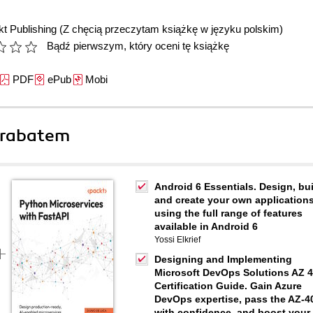
t Publishing
(Z chęcią przeczytam książkę w języku polskim)
Bądź pierwszym, który oceni tę książkę
PDF
ePub
Mobi
 rabatem
Android 6 Essentials. Design, bui
and create your own application
using the full range of features
available in Android 6
Yossi Elkrief
Designing and Implementing
Microsoft DevOps Solutions AZ 
Certification Guide. Gain Azure
DevOps expertise, pass the AZ-4
with confidence, and boost your