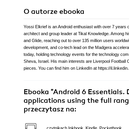
O autorze
ebooka
Yossi Elkrief is an Android enthusiast with over 7 years 
architect and group leader at Tikal Knowledge. Among hi
and Glide, reaching out to over 135 million users worldw
development, and co-tech lead on the Madgera acceler
today, holding technology events for the technology comm
Sheva, Israel. His main interests are Liverpool Football C
pieces. You can find him on LinkedIn at https://il.linked
Ebooka
"Android 6 Essentials. 
applications using the full rang
przeczytasz na:
czytnikach Inkbook, Kindle, Pocketbook,