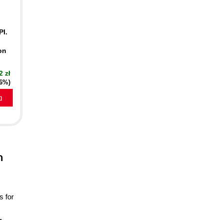
PI.
on
2 zł
16%)
a
n
s for