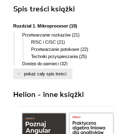
Spis treści
książki
Rozdział 1. Mikroprocesor (19)
Przetwarzanie rozkazów (21)
RISC i CISC (21)
Przetwarzanie potokowe (22)
Techniki przyspieszania (25)
Dostęp do pamięci (32)
Adresowanie (34)
pokaż cały spis treści
Stronicowanie (35)
Pamięci podręczne (37)
Topologie (39)
Helion - inne książki
Organizacja pamięci podręcznej (41)
Strategie (42)
Pamięć podręczna procesora 80386 (43)
Obsługa przestrzeni adresowej I/O (47)
Procesor 8086 (48)