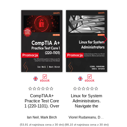
Promocja
Promocja
Promocj
ebook
ebook
CompTIA A+
Linux for System
Archi
Practice Test Core
Administrators.
Design 
1 (220-1101). Over
Navigate the
Stor
500 practice
complex landscape
Gai
questions to help
of the Linux OS
under
Ian Neil
,
Mark Birch
Viorel Rudareanu
,
Daniil Baturin
Muha
you pass the
and command line
the Li
(53,91 zł najniższa cena z 30 dni)
(98,10 zł najniższa cena z 30 dni)
(107,10 zł 
CompTIA A+ Core
for effective
landsc