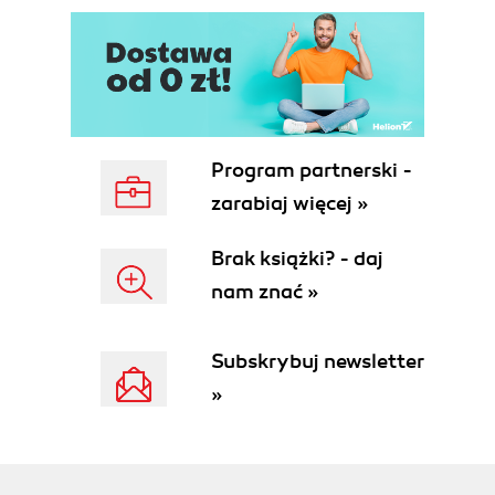
Koprocesor 80287 (62)
Koprocesor 80387 (62)
Koprocesor i487SX (63)
Rozszerzenia (63)
MMX (63)
3DNow! (76)
Program partnerski -
SSE (76)
SSE2 (80)
zarabiaj więcej »
SSE3 (82)
Hyper-Threading (HT) (84)
Brak książki? - daj
Przetwarzanie 64-bitowe (89)
nam znać »
Metoda firmy Intel: Itanium (89)
Metoda firmy AMD: Opteron (92)
Subskrybuj newsletter
Przyszłość przetwarzania 64-bitowego (94)
»
Rozdział 2. Architektury komputerów PC (97)
Model PC/XT (97)
Procesor 8086 (97)
Procesor 8088 (100)