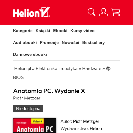
Kategorie
Książki
Ebooki
Kursy video
Audiobooki
Promocje
Nowości
Bestsellery
Darmowe ebooki
Helion.pl
»
Elektronika i robotyka
»
Hardware
»
📚
BIOS
Anatomia PC. Wydanie X
Piotr Metzger
Niedostępna
Autor:
Piotr Metzger
Wydawnictwo:
Helion