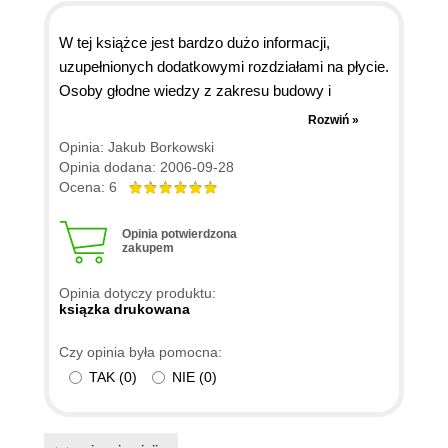
W tej książce jest bardzo dużo informacji,
uzupełnionych dodatkowymi rozdziałami na płycie.
Osoby głodne wiedzy z zakresu budowy i
funkcjonowania komputerów po zapoznaniu się z
Rozwiń »
bogatą treścią książki mogą skorzystać z
Opinia: Jakub Borkowski
bibliografii zawierającej tytuły książek i adresy
Opinia dodana: 2006-09-28
stron internetowych uzupełniające jej treść.
Ocena: 6
Opinia potwierdzona
zakupem
Opinia dotyczy produktu:
ksiązka drukowana
Czy opinia była pomocna:
TAK
(
0
)
NIE
(
0
)