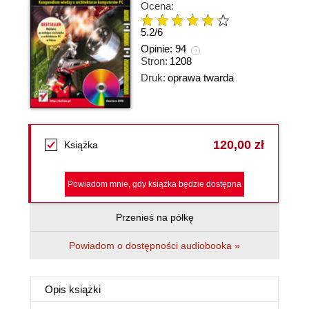
Ocena:
5.2
/
6
Opinie:
94
Stron:
1208
Druk:
oprawa twarda
120,00 zł
Książka
Powiadom mnie, gdy książka będzie dostępna
Przenieś na półkę
Powiadom o dostępności audiobooka »
Opis
książki