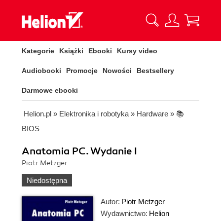
Kategorie
Książki
Ebooki
Kursy video
Audiobooki
Promocje
Nowości
Bestsellery
Darmowe ebooki
Helion.pl
»
Elektronika i robotyka
»
Hardware
»
📚
BIOS
Anatomia PC. Wydanie I
Piotr Metzger
Niedostępna
Autor:
Piotr Metzger
Wydawnictwo:
Helion