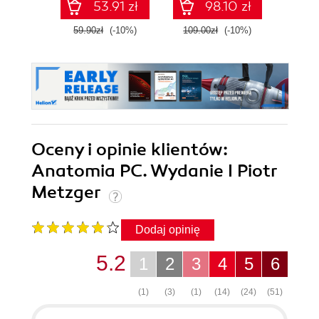
53.91 zł
98.10 zł
first attempt
59.90zł
(-10%)
109.00zł
(-10%)
119.0
Oceny i opinie klientów:
Anatomia PC. Wydanie I Piotr
Metzger
Dodaj opinię
5.2
1
2
3
4
5
6
(1)
(3)
(1)
(14)
(24)
(51)