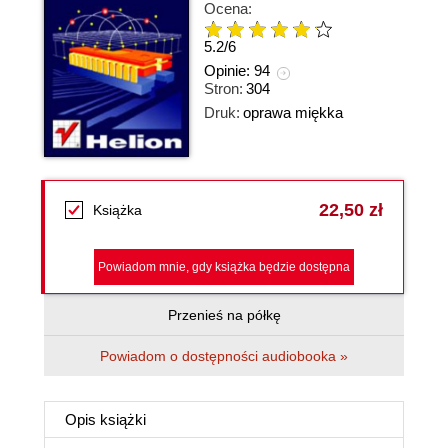
Ocena:
5.2
/
6
Opinie:
94
Stron:
304
Druk:
oprawa miękka
22,50 zł
Książka
Powiadom mnie, gdy książka będzie dostępna
Przenieś na półkę
Powiadom o dostępności audiobooka »
Opis
książki