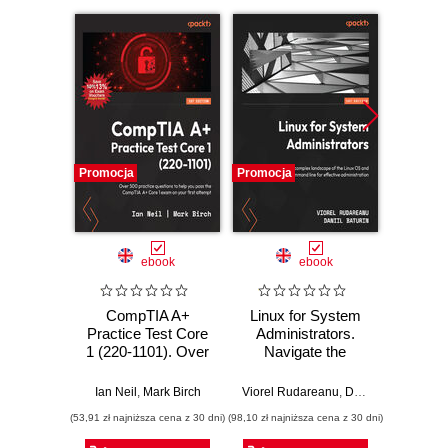
Promocja
Promocja
Promocj
ebook
ebook
CompTIA A+
Linux for System
Archi
Practice Test Core
Administrators.
Design 
1 (220-1101). Over
Navigate the
Stor
500 practice
complex landscape
Gai
questions to help
of the Linux OS
under
Ian Neil
,
Mark Birch
Viorel Rudareanu
,
Daniil Baturin
Muha
you pass the
and command line
the Li
(53,91 zł najniższa cena z 30 dni)
(98,10 zł najniższa cena z 30 dni)
(107,10 zł 
CompTIA A+ Core
for effective
landsc
1 exam on your
administration
well-