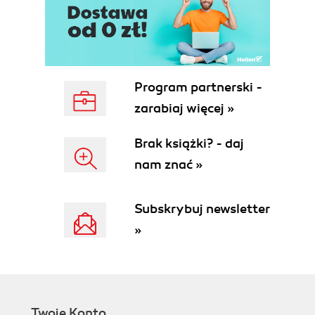
3.2. Tryby pracy kontrolera DMA
3.3. Kaskadowe łączenie układów 8237A
3.4. Programowanie kontrolerów DMA
3.5. Adresy portów kontrolerów DMA w
komputerze IBM PC/XT
Program partnerski -
3.6. Adresy portów kontrolerów DMA w
zarabiaj więcej »
komputerze IBM PC/AT
3.7. Budowa rejestrów wewnętrznych
Brak książki? - daj
3.8. Przebieg transmisji
nam znać »
3.9. Układ odświeżania pamięci
Rozdział 4. Kontroler napędu dysków elastycznych
Subskrybuj newsletter
4.1. Zapis informacji na dyskietce
4.2. Fizyczna organizacja danych na dyskietce
»
4.3. Programowanie operacji dyskowych z
poziomu systemu operacyjnego MS-DOS
4.4. Obsługa dysków za pomocą funkcji BIOS
4.5. Bezpośredni dostęp do kontrolera napędu
dysków elastycznych
Twoje Konto