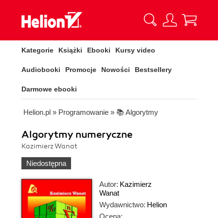
Kategorie
Książki
Ebooki
Kursy video
Audiobooki
Promocje
Nowości
Bestsellery
Darmowe ebooki
Helion.pl
»
Programowanie
»
📚 Algorytmy
Algorytmy numeryczne
Kazimierz Wanat
Niedostępna
Autor:
Kazimierz
Wanat
Wydawnictwo:
Helion
Ocena: