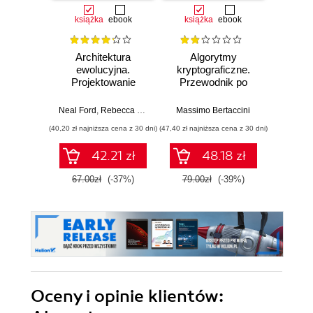
książka
ebook
książka
ebook
Architektura
Algorytmy
UML. 
ewolucyjna.
kryptograficzne.
Proj
Projektowanie
Przewodnik po
dia
oprogramowania i
algorytmach w
mod
wsparcie zmian.
blockchain,
systemó
Neal Ford
,
Rebecca Parsons
,
Patrick Kua
Massimo Bertaccini
,
Pramod Sadalage
Artur
Wydanie II
kryptografii
p
(40,20 zł najniższa cena z 30 dni)
(47,40 zł najniższa cena z 30 dni)
kwantowej,
protokołach o
42.21 zł
48.18 zł
1
wiedzy zerowej
oraz szyfrowaniu
67.00zł
(-37%)
79.00zł
(-39%)
homomorficznym
Oceny i opinie klientów: