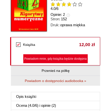
4.0
/
6
Opinie:
2
Stron:
152
Druk:
oprawa miękka
12,00 zł
Książka
Powiadom mnie, gdy książka będzie dostępna
Przenieś na półkę
Powiadom o dostępności audiobooka »
Opis
książki
Ocena (
4.0
/
6
) i opinie (2)