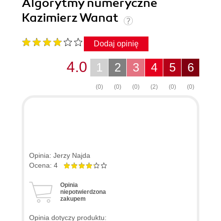
Algorytmy numeryczne
Kazimierz Wanat
Dodaj opinię
4.0
1
2
3
4
5
6
(0)
(0)
(0)
(2)
(0)
(0)
Opinia: Jerzy Najda
Ocena: 4
Opinia
niepotwierdzona
zakupem
Opinia dotyczy produktu: