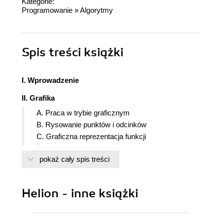
Kategorie:
Programowanie
»
Algorytmy
Spis treści
książki
I. Wprowadzenie
II. Grafika
A. Praca w trybie graficznym
B. Rysowanie punktów i odcinków
C. Graficzna reprezentacja funkcji
1. Dyskretna reprezentacja zmiennej ciągłej
pokaż cały spis treści
2. Wykres funkcji jednej zmiennej
3. Plan warstwicowy funkcji dwu zmiennych
D. Procedury redakcyjne.
Helion - inne książki
E. Obiekty przestrzeni trójwymiarowej - rzut
perspektywiczny
1. Wektory i macierze