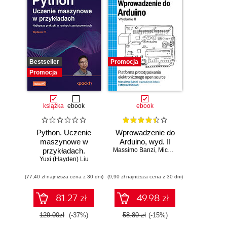
Bestseller
Promocja
Promocja
książka
ebook
ebook
Python. Uczenie
Wprowadzenie do
maszynowe w
Arduino, wyd. II
przykładach.
Massimo Banzi
,
Michael Shiloh
Najlepsze praktyki
Yuxi (Hayden) Liu
w realnych
(77,40 zł najniższa cena z 30 dni)
zastosowaniach.
(9,90 zł najniższa cena z 30 dni)
Wydanie IV
81.27 zł
49.98 zł
129.00zł
(-37%)
58.80 zł
(-15%)