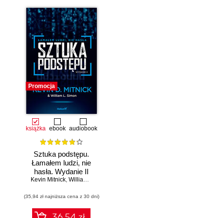
Promocja
książka
ebook
audiobook
Sztuka podstępu.
Łamałem ludzi, nie
hasła. Wydanie II
Kevin Mitnick
,
William L. Simon
(35,94 zł najniższa cena z 30 dni)
36.54 zł