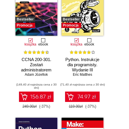
Bestseller
Bestseller
Promocja
Promocja
książka
ebook
książka
ebook
CCNA 200-301.
Python. Instrukcje
Zostań
dla programisty.
administratorem
Wydanie III
Adam Józefiok
sieci
Eric Matthes
komputerowych
(149,40 zł najniższa cena z 30
Cisco. Wydanie II
(71,40 zł najniższa cena z 30 dni)
dni)
156.87 zł
74.97 zł
249.00zł
(-37%)
119.00zł
(-37%)