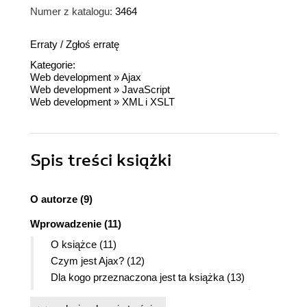
Numer z katalogu:
3464
Erraty
/
Zgłoś erratę
Kategorie:
Web development
»
Ajax
Web development
»
JavaScript
Web development
»
XML i XSLT
Spis treści
książki
O autorze (9)
Wprowadzenie (11)
O książce (11)
Czym jest Ajax? (12)
Dla kogo przeznaczona jest ta książka (13)
Czego potrzebuję, aby skorzystać z tej książki?