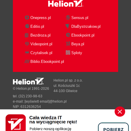
Więcej o obiektach JavaScript (95)
Wprowadzenie do XMLHTTPRequest (97)
Tworzenie obiektu XMLHTTPRequest (98)
Onepress.pl
Sensus.pl
Podsumowanie (105)
Editio.pl
DlaBystrzakow.pl
Rozdział 9. Komunikacja z serwerem (107)
Bezdroza.pl
Ebookpoint.pl
Wysyłanie żądań do serwera (107)
Videopoint.pl
Beya.pl
Monitorowanie stanu serwera (112)
Czytalisek.pl
Sploty
Funkcja zwrotna (114)
Podsumowanie (116)
Biblio.Ebookpoint.pl
Rozdział 10. Używanie zwróconych danych (117)
Właściwości responseText oraz responseXML
Helion.pl sp. z o.o.
(117)
ul. Kościuszki 1c
© Helion.pl 1991-2026
44-100 Gliwice
Kolejna przydatna właściwość JavaScript DOM
tel. (32) 230-98-63
(121)
e-mail:
[wyświetl email]@helion.pl
Parsowanie responseXML (122)
NIP: 6312636254
Regon: 241989027
Zapewnienie obsługi użytkownika (123)
Podsumowanie (125)
Designed with ♥ by
Tonik.pl
Rozdział 11. Nasza pierwsza aplikacja Ajax (127)