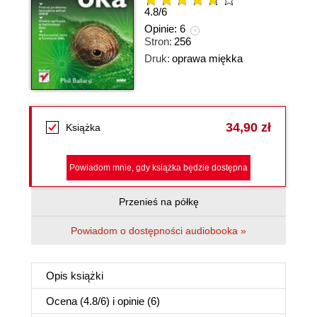
4.8
/
6
Opinie:
6
Stron:
256
Druk:
oprawa miękka
34,90 zł
Książka
Powiadom mnie, gdy książka będzie dostępna
Przenieś na półkę
Powiadom o dostępności audiobooka »
Opis
książki
Ocena (
4.8
/
6
) i opinie (6)