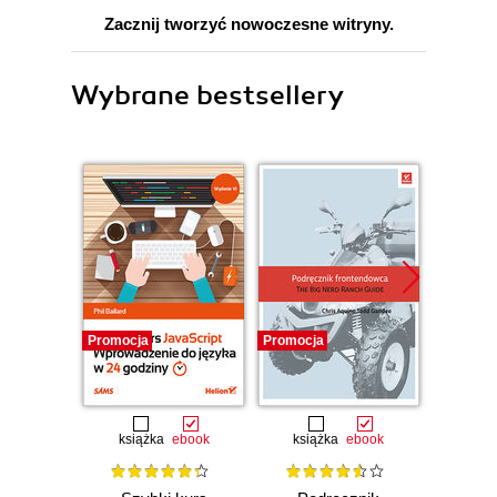
Zacznij tworzyć nowoczesne witryny.
Wybrane bestsellery
Promocja
Promocja
Promocj
książka
ebook
książka
ebook
ksią