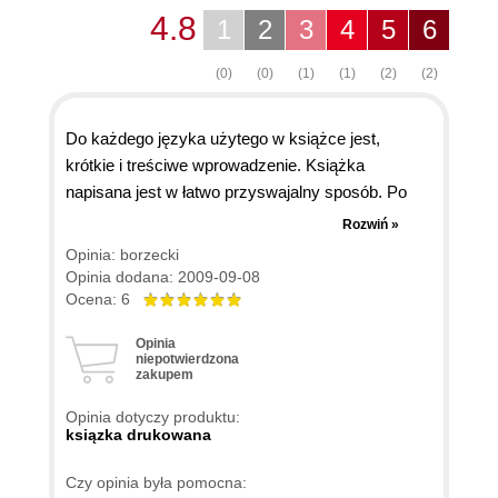
4.8
1
2
3
4
5
6
(0)
(0)
(1)
(1)
(2)
(2)
Do każdego języka użytego w książce jest,
krótkie i treściwe wprowadzenie. Książka
napisana jest w łatwo przyswajalny sposób. Po
przeczytaniu kilku stron o mechanizmie AJAX-a
Rozwiń »
można bez żadnych problemów programować
Opinia: borzecki
witryny z użyciem tej technologii. Mówiąc w
Opinia dodana: 2009-09-08
skrócie, tytuł idealnie pasuje do treści książki.
Ocena: 6
Opinia
niepotwierdzona
zakupem
Opinia dotyczy produktu:
ksiązka drukowana
Czy opinia była pomocna: