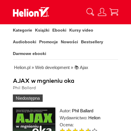
Kategorie
Książki
Ebooki
Kursy video
Audiobooki
Promocje
Nowości
Bestsellery
Darmowe ebooki
Helion.pl
»
Web development
»
📚 Ajax
AJAX w mgnieniu oka
Phil Ballard
Niedostępna
Autor:
Phil Ballard
Wydawnictwo:
Helion
Ocena: