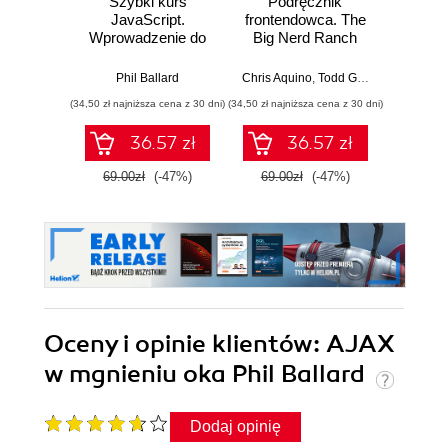
Szybki kurs
Podręcznik
ASP.
JavaScript.
frontendowca. The
Ko
Wprowadzenie do
Big Nerd Ranch
prze
języka w 24
Guide
prog
godziny. Wydanie
inte
Phil Ballard
Chris Aquino
,
Todd Gandee
Dawid Bo
VI
a
(34,50 zł najniższa cena z 30 dni)
(34,50 zł najniższa cena z 30 dni)
(53,40 zł naj
inter
Visu
36.57 zł
36.57 zł
69.00zł
(-47%)
69.00zł
(-47%)
89.0
Oceny i opinie klientów: AJAX
w mgnieniu oka Phil Ballard
Dodaj opinię