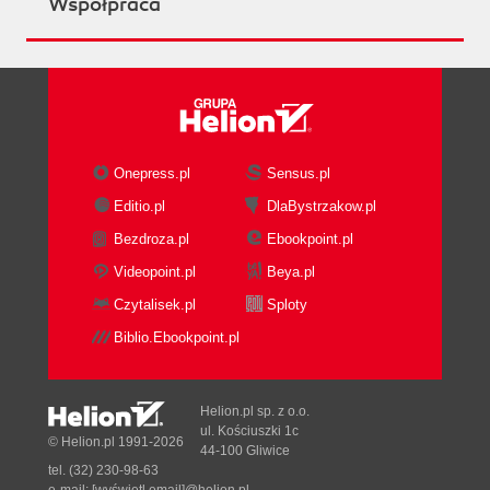
Współpraca
Onepress.pl
Sensus.pl
Editio.pl
DlaBystrzakow.pl
Bezdroza.pl
Ebookpoint.pl
Videopoint.pl
Beya.pl
Czytalisek.pl
Sploty
Biblio.Ebookpoint.pl
Helion.pl sp. z o.o.
ul. Kościuszki 1c
© Helion.pl 1991-2026
44-100 Gliwice
tel. (32) 230-98-63
e-mail:
[wyświetl email]@helion.pl