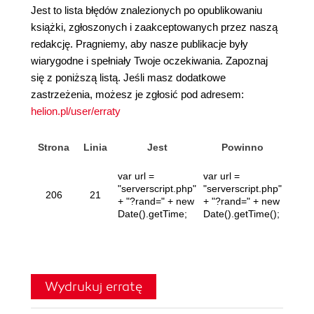
Jest to lista błędów znalezionych po opublikowaniu
książki, zgłoszonych i zaakceptowanych przez naszą
redakcję. Pragniemy, aby nasze publikacje były
wiarygodne i spełniały Twoje oczekiwania. Zapoznaj
się z poniższą listą. Jeśli masz dodatkowe
zastrzeżenia, możesz je zgłosić pod adresem:
helion.pl/user/erraty
Strona
Linia
Jest
Powinno
Zgła
var url =
var url =
"serverscript.php"
"serverscript.php"
Ol
206
21
+ "?rand=" + new
+ "?rand=" + new
Ko
Date().getTime;
Date().getTime();
Wydrukuj erratę