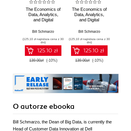
The Economics of
The Economics of
Wiresh
Data, Analytics,
Data, Analytics,
ruchu 
and Digital
and Digital
wyk
Transformation.
Transformation
w
The theorems,
(AudioBook). The
Bill Schmarzo
Bill Schmarzo
Adam
laws, and
theorems, laws,
(125,10 zł najniższa cena z 30
(125,10 zł najniższa cena z 30
(74,50 zł naj
empowerments to
and
dni)
dni)
guide your
empowerments to
125.10 zł
125.10 zł
organization's
guide your
digital
organization's
139.00zł
(-10%)
139.00zł
(-10%)
149.0
transformation
digital
transformation
O autorze
ebooka
Bill Schmarzo, the Dean of Big Data, is currently the
Head of Customer Data Innovation at Dell