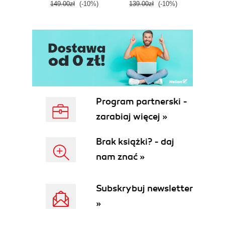
149.00zł
(-10%)
139.00zł
(-10%)
129.0
E
Program partnerski -
zarabiaj więcej »
Brak książki? - daj
nam znać »
Subskrybuj newsletter
»