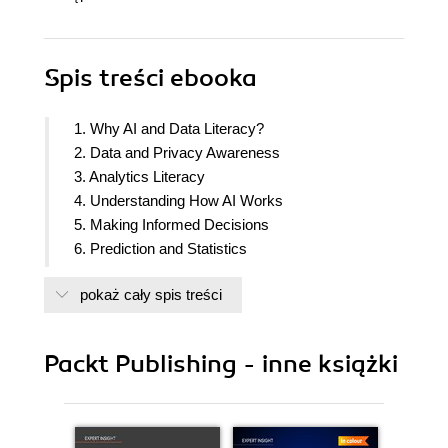
Spis treści
ebooka
1. Why AI and Data Literacy?
2. Data and Privacy Awareness
3. Analytics Literacy
4. Understanding How AI Works
5. Making Informed Decisions
6. Prediction and Statistics
7. Value Engineering Competency
pokaż cały spis treści
8. Ethics of AI Adoption
9. Cultural Empowerment
10. ChatGPT Changes Everything
Packt Publishing - inne książki