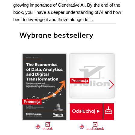
growing importance of Generative AI. By the end of the
book, you'll have a deeper understanding of AI and how
best to leverage it and thrive alongside it.
Wybrane bestsellery
Promocja
Promocja
Bestselle
Nowość
Odsłuchaj
Promocj
ebook
audiobook
ksią