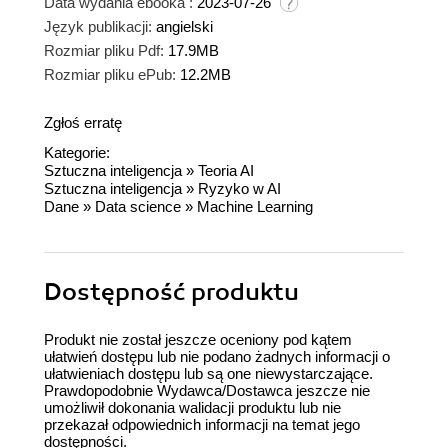
Data wydania ebooka :
2023-07-26
Język publikacji:
angielski
Rozmiar pliku Pdf:
17.9MB
Rozmiar pliku ePub:
12.2MB
Zgłoś erratę
Kategorie:
Sztuczna inteligencja
»
Teoria AI
Sztuczna inteligencja
»
Ryzyko w AI
Dane
»
Data science
»
Machine Learning
Dostępność produktu
Produkt nie został jeszcze oceniony pod kątem
ułatwień dostępu lub nie podano żadnych informacji o
ułatwieniach dostępu lub są one niewystarczające.
Prawdopodobnie Wydawca/Dostawca jeszcze nie
umożliwił dokonania walidacji produktu lub nie
przekazał odpowiednich informacji na temat jego
dostępności.