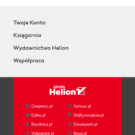
Twoje Konto
Księgarnia
Wydawnictwo Helion
Współpraca
Onepress.pl
Sensus.pl
Editio.pl
DlaBystrzakow.pl
Bezdroza.pl
Ebookpoint.pl
Videopoint.pl
Beya.pl