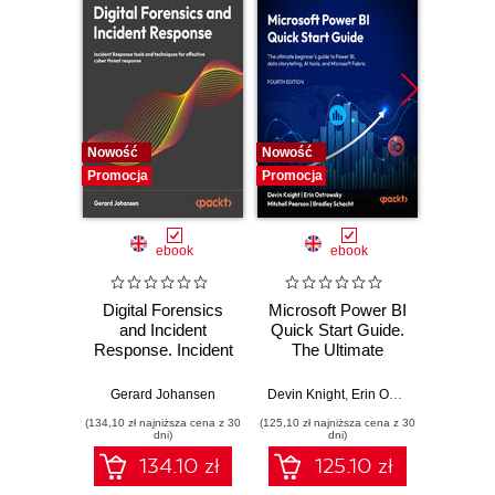
Nowość
Nowość
Nowość
Promocja
Promocja
Promocj
ebook
ebook
Digital Forensics
Microsoft Power BI
Pract
and Incident
Quick Start Guide.
Intel
Response. Incident
The Ultimate
Data-D
Response tools
Beginner's Guide
Hunti
and techniques for
to Power BI, Data
your c
Gerard Johansen
Devin Knight
,
Erin Ostrowsky
,
Mitchel
effective cyber
Storytelling, AI
effor
(134,10 zł najniższa cena z 30
(125,10 zł najniższa cena z 30
(116,10 zł 
threat response -
Tools, and
dete
dni)
dni)
Fourth Edition
Microsoft Fabric -
def
134.10 zł
125.10 zł
Fourth Edition
ATT&C
tool