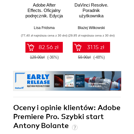
Adobe After
DaVinci Resolve.
Pixel
Effects. Oficjalny
Poradnik
video. 
podręcznik. Edycja
użytkownika
w st
2023
Lisa Fridsma
Błażej Witkowski
Wojcie
(77,40 zł najniższa cena z 30 dni)
(29,95 zł najniższa cena z 30 dni)
82.56 zł
31.15 zł
1
129.00zł
(-36%)
59.90zł
(-48%)
Oceny i opinie klientów: Adobe
Premiere Pro. Szybki start
Antony Bolante