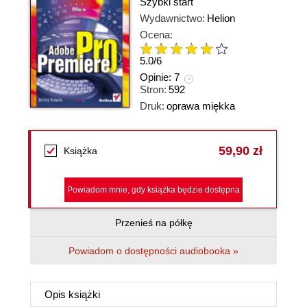
Szybki start
Wydawnictwo:
Helion
Ocena:
5.0
/
6
Opinie:
7
Stron:
592
Druk:
oprawa miękka
59,90 zł
Książka
Powiadom mnie, gdy książka będzie dostępna
Przenieś na półkę
Powiadom o dostępności audiobooka »
Opis
książki