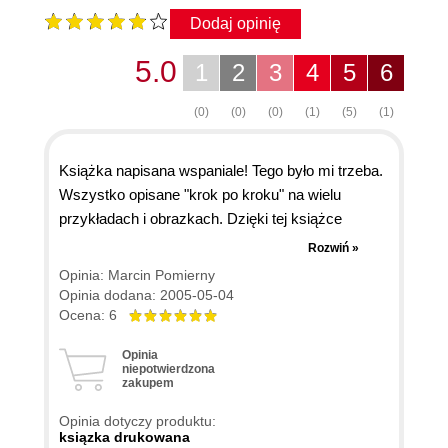
Dodaj opinię
5.0
1
2
3
4
5
6
(0)
(0)
(0)
(1)
(5)
(1)
Książka napisana wspaniale! Tego było mi trzeba.
Wszystko opisane "krok po kroku" na wielu
przykładach i obrazkach. Dzięki tej książce
bardzo dużo dowiedziałem się o Adobe Premiere
Rozwiń »
1.5. Na początku powoli poznajemy interfejs
Opinia: Marcin Pomierny
programu i jego możliwości. Natomiast w
Opinia dodana: 2005-05-04
kolejnych rozdziałach uczymy się, jak edytować
Ocena: 6
obraz i dźwięk. Na końcu książka wyjaśnia, jak
Opinia
wyeksportować film do różnych formatów i
niepotwierdzona
zakupem
kompilacji. Ze spokojem mogę wystawić 6!
Opinia dotyczy produktu:
ksiązka drukowana