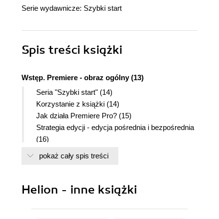
Serie wydawnicze:
Szybki start
Spis treści
książki
Wstęp. Premiere - obraz ogólny (13)
Seria "Szybki start" (14)
Korzystanie z książki (14)
Jak działa Premiere Pro? (15)
Strategia edycji - edycja pośrednia i bezpośrednia
(16)
DV i Premiere Pro (18)
pokaż cały spis treści
Nasza biurkowa konsola montażowa (19)
Proces produkcyjny (21)
Nowe funkcje (22)
Helion - inne książki
Pakiet Digital Video Collection (23)
Minimalne wymagania systemowe (24)