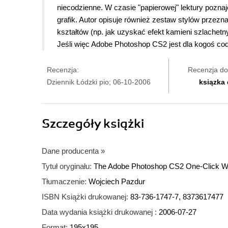
niecodzienne. W czasie "papierowej" lektury pozna
grafik. Autor opisuje również zestaw stylów przeznac
kształtów (np. jak uzyskać efekt kamieni szlachetny
Jeśli więc Adobe Photoshop CS2 jest dla kogoś co
Recenzja:
Recenzja do
Dziennik Łódzki pio; 06-10-2006
ksiązka
Szczegóły
książki
Dane producenta
»
Tytuł oryginału:
The Adobe Photoshop CS2 One-Click 
Tłumaczenie:
Wojciech Pazdur
ISBN Książki drukowanej:
83-736-1747-7, 8373617477
Data wydania książki drukowanej :
2006-07-27
Format:
195x195