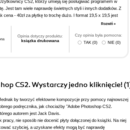
 Użytkownicy CS2, którzy umieją się posługiwać programem w
łytę. Jest tam wiele naprawdę świetnych styli i innych dodatków. Z
ena - 40zł za płytkę to trochę dużo. I format 19,5 x 19,5 jest
Rozwiń »
Czy opinia była pomocna:
Opinia dotyczy produktu:
ona
ksiązka drukowana
TAK
(
0
)
NIE
(
0
)
op CS2. Wystarczy jedno kliknięcie! (1
 Jednak by tworzyć efektowne kompozycje przy pomocy najnowszej
z dobrego podręcznika, jak chociażby "Adobe Photoshop CS2.
tórego autorem jest Jack Davis.
racy, nie sposób nie docenić płyty dołączonej do książki. Na niej
acować szybciej, a uzyskane efekty mogą być naprawdę