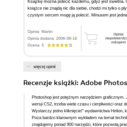
Książkę można polecić każdemu, gdyż jest świetna.
książce nie znajdą nic dla siebie, chodzi mi tylko o p
czystym sercem mogę ją polecić. Minusem jest jednak c
trochę mały :)
Opinia: Martin
Opinia
Opinia dodana: 2006-08-16
niepotwierdz
zakupem
Ocena: 5
więcej opinii
Recenzje
książki
: Adobe Photosh
Photoshop jest potężnym narzędziem graficznym.
wersji CS2, trzeba wiele czasu i cierpliwości ora
Wystarczy jedno kliknięcie!" wydawnictwa Helion, k
Poza bardzo klarownym wykładem na temat technik p
znajdujemy ponad 900 narzędzi, które pozwolą pr