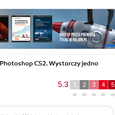
e Photoshop CS2. Wystarczy jedno
5.3
1
2
3
4
5
(0)
(0)
(0)
(0)
(3)