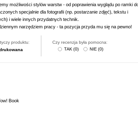
jemy możliwości stylów warstw - od poprawienia wyglądu po ramki d
zonych specjalnie dla fotografii (np. postarzanie zdjęć), tekstu i
ch) i wiele innych przydatnych technik.
dziennym narzędziem pracy - ta pozycja przyda mu się na pewno!
tyczy produktu:
Czy recenzja była pomocna:
TAK
(
0
)
NIE
(
0
)
 drukowana
Wow! Book