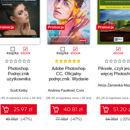
romocja
Promocja
Promocja
książka
ebook
książka
ebook
ebook
Photoshop.
Adobe Photoshop
Piksele, czyli je
Podręcznik
CC. Oficjalny
więcej Photosh
użytkownika
podręcznik. Wydanie
Lightrooma. Wydanie
II
Alicja Żarowska-Ma
II
Scott Kelby
Andrew Faulkner
,
Conrad Chavez
4,50 zł najniższa cena z 30 dni)
(38,50 zł najniższa cena z 30 dni)
(51,20 zł najniższa cena 
25.97 zł
40.81 zł
51.20 z
49.00zł
(-47%)
77.00zł
(-47%)
64.00zł
(-20%