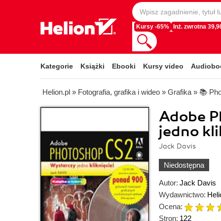
Kursy -65%
Inż. zwrotna 39,90
Kategorie
Książki
Ebooki
Kursy video
Audiobo
Helion.pl
»
Fotografia, grafika i wideo
»
Grafika
»
📚 Ph
Adobe P
jedno kli
Jack Davis
Niedostępna
Autor:
Jack Davis
Wydawnictwo:
Heli
Ocena:
Stron:
122