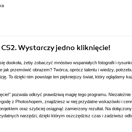
ka
CS2. Wystarczy jedno kliknięcie!
 się dookoła, żeby zobaczyć mnóstwo wspaniałych fotografii i rysun
Ale jak przemówić obrazem? Twórca, oprócz talentu i wiedzy, potrzebu
zję. To dzięki nim powstaje ten piękniejszy świat, który oglądamy k
ęcie!" pozwala odkryć prawdziwą magię tego programu. Niezależnie
zygodę z Photoshopem, znajdziesz w niej przydatne wskazówki i cen
 projektem oraz szybciej osiągnąć zamierzony rezultat. Na dołączo
zydatnych narzędzi, dzięki którym oszczędzisz czas i zadziwisz odb