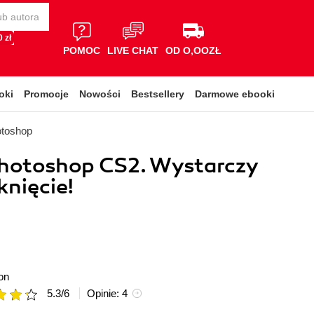
 zł
POMOC
LIVE CHAT
OD O,OOZŁ
oki
Promocje
Nowości
Bestsellery
Darmowe ebooki
otoshop
hotoshop CS2. Wystarczy
knięcie!
on
5.3
/
6
Opinie:
4