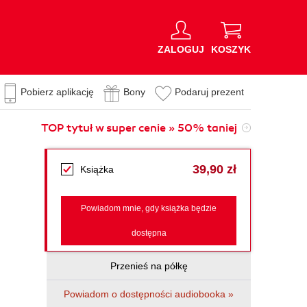
ZALOGUJ
KOSZYK
Pobierz aplikację
Bony
Podaruj prezent
TOP tytuł w super cenie » 50% taniej
39,90 zł
Książka
Powiadom mnie, gdy książka będzie
dostępna
Przenieś na półkę
Powiadom o dostępności audiobooka »