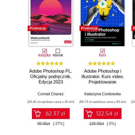
Promocja
Promocja
P
książka
ebook
kurs
Adobe Photoshop PL.
Adobe Photoshop i
Oficjalny podręcznik.
Illustrator. Kurs video.
Edycja 2023
Projektowanie
identyfikacji wizualnej
Conrad Chavez
Katarzyna Ciosłowska
(59,40 zł najniższa cena z 30 dni)
(96,75 zł najniższa cena z 30 dni)
(2
62.37 zł
122.54 zł
99.00zł
(-37%)
129.00zł
(-5%)