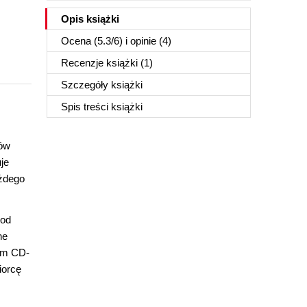
Opis
książki
Ocena (
5.3
/
6
) i opinie (4)
Recenzje
książki
(1)
Szczegóły
książki
Spis treści
książki
ków
je
ażdego
 od
ne
nym CD-
iorcę