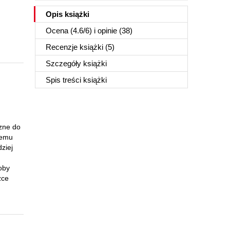
Opis
książki
Ocena (
4.6
/
6
) i opinie (38)
Recenzje
książki
(5)
Szczegóły
książki
Spis treści
książki
czne do
cemu
ziej
oby
żce