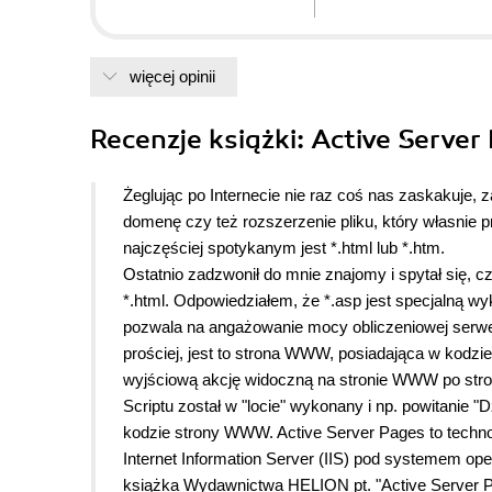
większość opcji tego języka, co pozwala następni bez
najlepsza publikacja tego typu na rynku i warto ją kupi
więcej opinii
Recenzje
książki
: Active Server
Żeglując po Internecie nie raz coś nas zaskakuje,
domenę czy też rozszerzenie pliku, który własnie
najczęściej spotykanym jest *.html lub *.htm.
Ostatnio zadzwonił do mnie znajomy i spytał się, c
*.html. Odpowiedziałem, że *.asp jest specjalną
pozwala na angażowanie mocy obliczeniowej ser
prościej, jest to strona WWW, posiadająca w kodz
wyjściową akcję widoczną na stronie WWW po stroni
Scriptu został w "locie" wykonany i np. powitanie "
kodzie strony WWW. Active Server Pages to techno
Internet Information Server (IIS) pod systemem o
książka Wydawnictwa HELION pt. "Active Server P