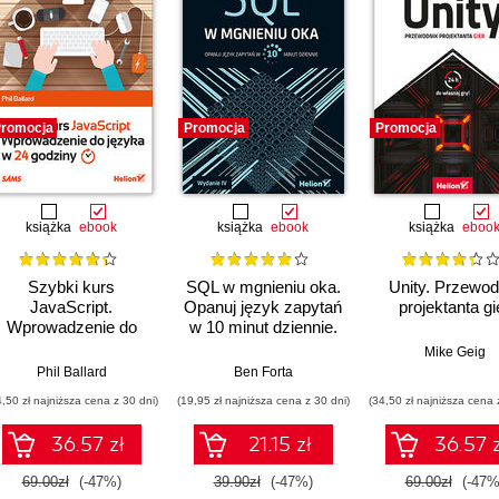
romocja
Promocja
Promocja
książka
ebook
książka
ebook
książka
eboo
Szybki kurs
SQL w mgnieniu oka.
Unity. Przewod
JavaScript.
Opanuj język zapytań
projektanta gi
Wprowadzenie do
w 10 minut dziennie.
języka w 24 godziny.
Wydanie IV
Mike Geig
Wydanie VI
Phil Ballard
Ben Forta
4,50 zł najniższa cena z 30 dni)
(19,95 zł najniższa cena z 30 dni)
(34,50 zł najniższa cena 
36.57 zł
21.15 zł
36.57 z
69.00zł
(-47%)
39.90zł
(-47%)
69.00zł
(-47%