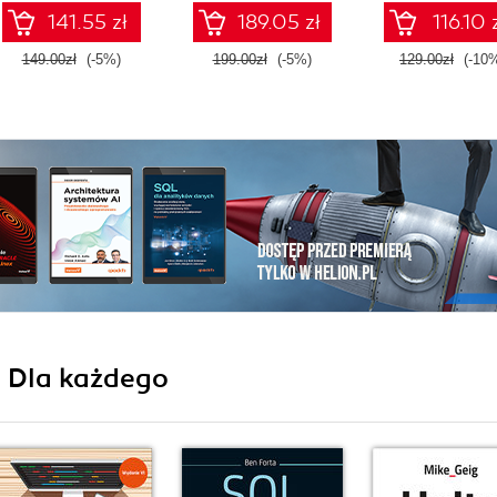
141.55 zł
189.05 zł
116.10 
149.00zł
(-5%)
199.00zł
(-5%)
129.00zł
(-10
i Dla każdego