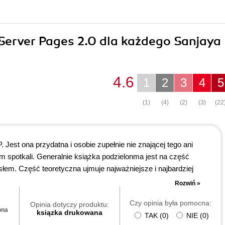
e Server Pages 2.0 dla każdego Sanjaya
4.6
1
2
3
4
5
(1)
(4)
(2)
(3)
(22
 Jest ona przydatna i osobie zupełnie nie znającej tego ani
im spotkali. Generalnie książka podzielonma jest na część
słem. Część teoretyczna ujmuje najważniejsze i najbardziej
a zawiera najbrdziej przydatne, zawansowane i proste aplikacje
Rozwiń »
bić na własne potrzeby, co po zapoznaniu się z całą publikacją
Czy opinia była pomocna:
worzyć barzo wiele profesjonalnych witryn, mogących pod
Opinia dotyczy produktu:
ona
ksiązka drukowana
TAK
(
0
)
NIE
(
0
)
ami. W "Active Server Pages dla każdego" zawarta jest