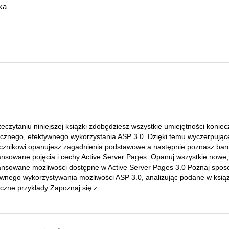
ka
eczytaniu niniejszej książki zdobędziesz wszystkie umiejętności konie
ycznego, efektywnego wykorzystania ASP 3.0. Dzięki temu wyczerpują
cznikowi opanujesz zagadnienia podstawowe a następnie poznasz bard
nsowane pojęcia i cechy Active Server Pages. Opanuj wszystkie nowe,
nsowane możliwości dostępne w Active Server Pages 3.0 Poznaj spos
ywnego wykorzystywania możliwości ASP 3.0, analizując podane w ksią
czne przykłady Zapoznaj się z...