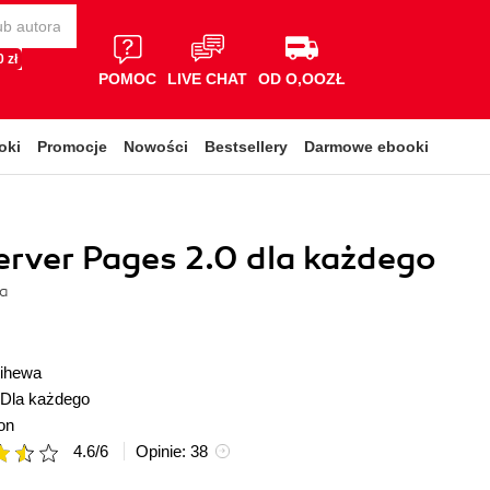
 zł
POMOC
LIVE CHAT
OD O,OOZŁ
oki
Promocje
Nowości
Bestsellery
Darmowe ebooki
erver Pages 2.0 dla każdego
wa
tihewa
Dla każdego
on
4.6
/
6
Opinie:
38