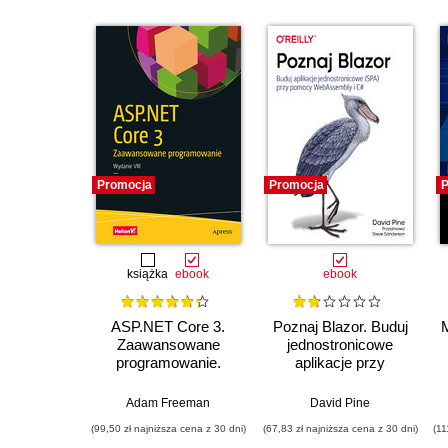
Promocja
Promocja
P
książka
ebook
ebook
ASP.NET Core 3.
Poznaj Blazor. Buduj
M
Zaawansowane
jednostronicowe
programowanie.
aplikacje przy
Wydanie VIII
pomocy
WebAssembly i C#
Adam Freeman
David Pine
(99,50 zł najniższa cena z 30 dni)
(67,83 zł najniższa cena z 30 dni)
(11