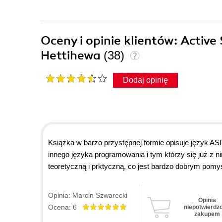
Oceny i opinie klientów: Activ
Hettihewa
(38)
Dodaj opinię
Książka w barzo przystępnej formie opisuje język ASP.
innego języka programowania i tym którzy się już z n
teoretyczną i prktyczną, co jest bardzo dobrym pomy
przydatne reguły jezyka ASP, a duża część praktyczn
ASP, które można bez problemu wykożystać lub przero
Opinia: Marcin Szwarecki
Opinia
nie stanowi dużego problemu. Z tą książką można st
Ocena: 6
niepotwierdz
względem technicznym konkurować ze znanymi gigant
zakupem