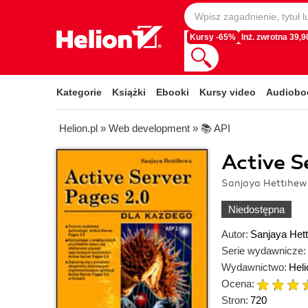
Kursy -65%
Inż. zwrotna 39,90
Kategorie
Książki
Ebooki
Kursy video
Audiobo
Helion.pl
»
Web development
»
📚 API
Active S
Sanjaya Hettihe
Niedostępna
Autor:
Sanjaya Het
Serie wydawnicze:
Wydawnictwo:
Heli
Ocena:
Stron:
720