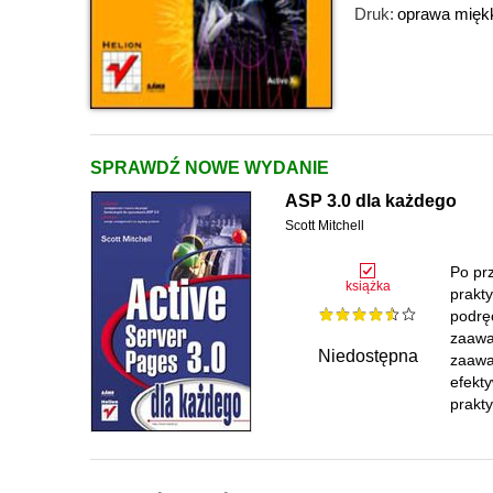
Druk:
oprawa mięk
SPRAWDŹ NOWE WYDANIE
ASP 3.0 dla każdego
Scott Mitchell
Po prz
książka
prakt
podrę
zaawa
Niedostępna
zaawa
efekt
prakty