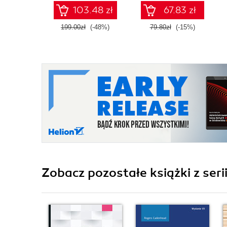
103.48 zł
67.83 zł
199.00zł
(-48%)
79.80zł
(-15%)
Zobacz pozostałe książki z seri