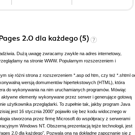
 trudu stać się ekspertem w tej dziedzinie. Uważam że jest to
ć.
 Pages 2.0 dla każdego (5)
 zadziwia. Dużą uwagę zwracamy zwykle na adres internetowy,
 przeglądamy na stronie WWW. Popularnym rozszerzeniem i
zym się różni strona z rozszerzeniem *.asp od htm, czy też *.shtml o
 wykonywalną wersją domumentów hipertekstowych (HTML), która
wera do wykonywania na nim uruchamianych programów. Mówiąc
ie aktywne elementy wykonywane przez serwer i generujące gotową
e użytkownika przeglądarki. To zupełnie tak, jakby program Java
Dzisiaj jest 16 stycznia 2000" pojawiło się bez kodu widocznego w
logia stworzona przez firmę Microsoft do współpracy z serwerami
peracyjnym Windows NT.
Obszerną prezentacją tejże technologii, jest
ages 2.0 dla każdego". Pozwala ona na dokładne zapoznanie się z