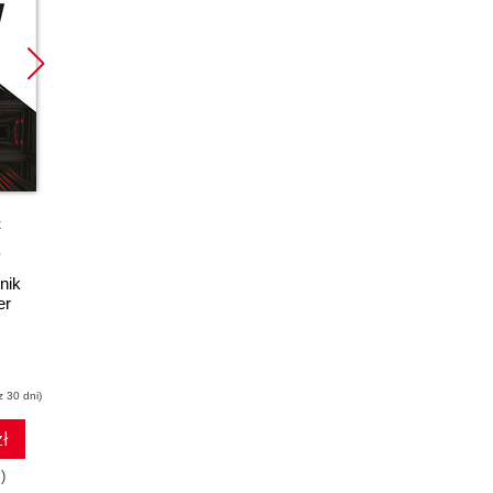
Promocja
k
książka
ebook
nik
PHP i MySQL. Dla
er
każdego. Wydanie II
Marcin Lis
z 30 dni)
(44,50 zł najniższa cena z 30 dni)
ł
47.17 zł
)
89.00zł
(-47%)