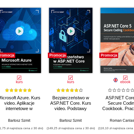
romocja
Promocja
Promocja
kurs
kurs
ebook
icrosoft Azure. Kurs
Bezpieczeństwo w
ASP.NET Core
video. Aplikacje
ASP.NET Core. Kurs
Secure Codi
internetowe w
video. Podstawy
Cookbook. Pract
ASP.NET Core
kryptografii
recipes for tack
vulnerabilities in
Bartosz Szmit
Bartosz Szmit
Roman Canla
ASP.NET we
1,75 zł najniższa cena z 30 dni)
(149,25 zł najniższa cena z 30 dni)
(116,10 zł najniższa cena 
applications