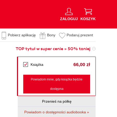
ZALOGUJ
KOSZYK
Pobierz aplikację
Bony
Podaruj prezent
TOP tytuł w super cenie » 50% taniej
66,00 zł
Książka
Powiadom mnie, gdy książka będzie
dostępna
Przenieś na półkę
Powiadom o dostępności audiobooka »