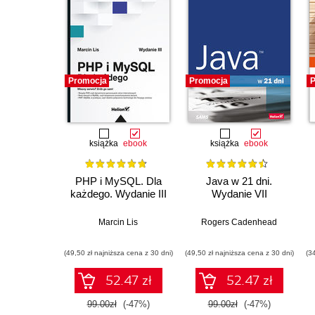
Promocja
Promocja
P
książka
ebook
książka
ebook
PHP i MySQL. Dla
Java w 21 dni.
każdego. Wydanie III
Wydanie VII
Marcin Lis
Rogers Cadenhead
(49,50 zł najniższa cena z 30 dni)
(49,50 zł najniższa cena z 30 dni)
(3
52.47 zł
52.47 zł
99.00zł
(-47%)
99.00zł
(-47%)