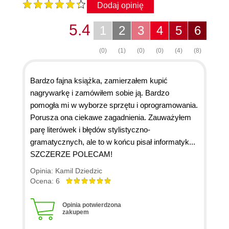
Dodaj opinię
5.4
1
2
3
4
5
6
(0)
(1)
(0)
(0)
(4)
(8)
Bardzo fajna książka, zamierzałem kupić
nagrywarkę i zamówiłem sobie ją. Bardzo
pomogła mi w wyborze sprzętu i oprogramowania.
Porusza ona ciekawe zagadnienia. Zauważyłem
parę literówek i błędów stylistyczno-
gramatycznych, ale to w końcu pisał informatyk...
SZCZERZE POLECAM!
Opinia: Kamil Dziedzic
Ocena: 6
Opinia potwierdzona
zakupem