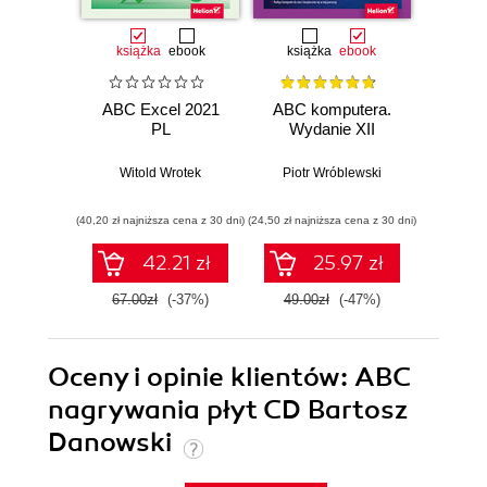
książka
ebook
książka
ebook
ksią
ABC Excel 2021
ABC komputera.
ABC E
PL
Wydanie XII
Witold Wrotek
Piotr Wróblewski
Wit
(40,20 zł najniższa cena z 30 dni)
(24,50 zł najniższa cena z 30 dni)
(29,40 zł naj
42.21 zł
25.97 zł
67.00zł
(-37%)
49.00zł
(-47%)
49.0
Oceny i opinie klientów: ABC
nagrywania płyt CD Bartosz
Danowski