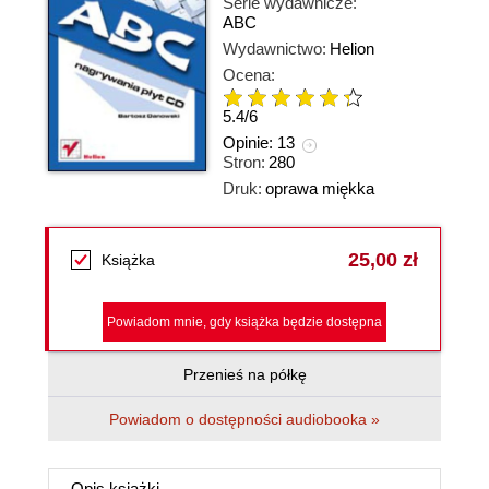
Serie wydawnicze:
ABC
Wydawnictwo:
Helion
Ocena:
5.4
/
6
Opinie:
13
Stron:
280
Druk:
oprawa miękka
25,00 zł
Książka
Powiadom mnie, gdy książka będzie dostępna
Przenieś na półkę
Powiadom o dostępności audiobooka »
Opis
książki