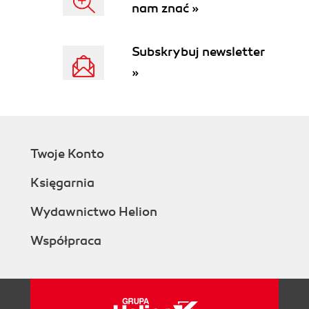
Nagrywamy płytę z danymi (49)
nam znać »
Jak się to robi w Nero? (49)
Co na to CDRWin? (60)
Subskrybuj newsletter
WinOnCD 5 PE - skuteczna alternatywa (65)
Automatyczny start płyty z danymi (69)
»
Płyta audio (71)
AudioCD w Nero (71)
Nagranie AudioCD w CDRWin również jest
możliwe (80)
Czy WinOnCD 5 PE potrafi nagrać płytę
Twoje Konto
audio? (83)
Księgarnia
Kopia istniejącej płyty CD (85)
Kopia płyty w Nero (85)
Wydawnictwo Helion
Kopia płyty w CDRWin (87)
Kopia płyty w WinOnCD 5 (88)
Współpraca
Obsługa płyty CD-RW w opisywanych
programach (89)
Rozdział 4. Wyższy stopień wtajemniczenia (93)
Płyta multisesyjna (93)