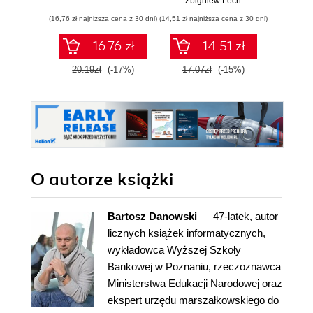
Zbigniew Lech
(16,76 zł najniższa cena z 30 dni)
(14,51 zł najniższa cena z 30 dni)
16.76 zł
14.51 zł
20.19zł
(-17%)
17.07zł
(-15%)
O autorze
książki
Bartosz Danowski
— 47-latek, autor
licznych książek informatycznych,
wykładowca Wyższej Szkoły
Bankowej w Poznaniu, rzeczoznawca
Ministerstwa Edukacji Narodowej oraz
ekspert urzędu marszałkowskiego do