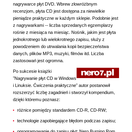
nagrywarce płyt DVD. Wbrew złowróżbnym
recenzjom, płyta CD jest dostępna za niewielkie
pieniądze praktyczne w każdym sklepie. Podobnie jest
z nagrywarkami -- liczba sprzedanych egzemplarzy
rośnie z miesiąca na miesiąc. Nośnik, jakim jest płyta
jednokrotnego lub wielokrotnego zapisu, służy z
powodzeniem do utrwalania kopii bezpieczeństwa
danych, plików MP3, muzyki, filmów itd. Liczba
zastosowań jest ogromna.
Po sukcesie książki
"Nagrywanie płyt CD w Windows
i Linuksie. Ćwiczenia praktyczne" autor postanowił
rozszerzyć liczbę zagadnień i stworzył kompendium,
dzięki któremu poznasz:
różnice pomiędzy standardem CD-R, CD-RW;
technologie zapobiegające błędom podczas zapisu;
oprogramowanie do zapisu płyt: Nero Burning Rom,