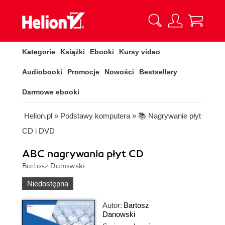
Kategorie
Książki
Ebooki
Kursy video
Audiobooki
Promocje
Nowości
Bestsellery
Darmowe ebooki
Helion.pl
»
Podstawy komputera
»
📚 Nagrywanie płyt
CD i DVD
ABC nagrywania płyt CD
Bartosz Danowski
Niedostępna
Autor:
Bartosz
Danowski