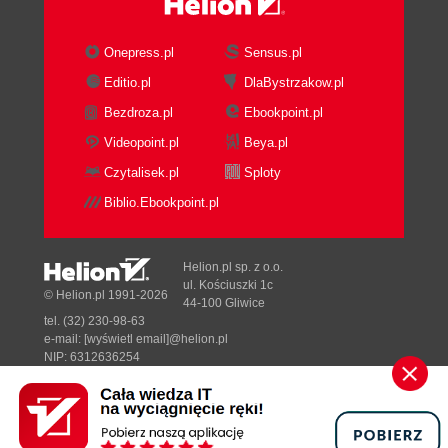
Nero i wiele sesji (94)
Tworzenie płyty wielosesyjnej za pomocą
Onepress.pl
Sensus.pl
CDRWin (96)
Editio.pl
DlaBystrzakow.pl
Wielosesyjny WinOnCD (98)
Bezdroza.pl
Ebookpoint.pl
Tryb Mixed Mode CD, czyli płyta audio z danymi
komputerowymi (99)
Videopoint.pl
Beya.pl
Mixed Mode CD w Nero (99)
Czytalisek.pl
Sploty
Mixed Mode w CDRWin - czy to możliwe?
Biblio.Ebookpoint.pl
(101)
Mixed Mode CD w programie WinOnCD
(105)
Helion.pl sp. z o.o.
Płyty VideoCD i Super VideoCD (107)
ul. Kościuszki 1c
© Helion.pl 1991-2026
44-100 Gliwice
Tworzenie płyty wideo za pomocą Nero (108)
tel. (32) 230-98-63
VCD i SVCD w CDRWin (112)
e-mail:
[wyświetl email]@helion.pl
WinOnCD 5 i kompilacja VCD/SVCD (112)
NIP: 6312636254
Regon: 241989027
Overburning - tworzenie płyt ponad rozmiar (114)
Overburning w Nero (115)
Designed with ♥ by
Tonik.pl
Overburning w WinOnCD 5 (117)