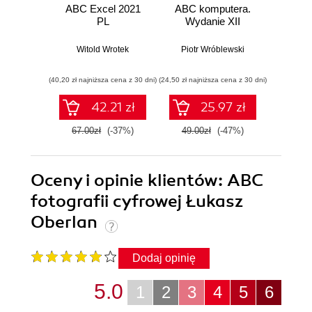
ABC Excel 2021
ABC komputera.
ABC E
PL
Wydanie XII
Witold Wrotek
Piotr Wróblewski
Wit
(40,20 zł najniższa cena z 30 dni)
(24,50 zł najniższa cena z 30 dni)
(29,40 zł naj
42.21 zł
25.97 zł
67.00zł
(-37%)
49.00zł
(-47%)
49.0
Oceny i opinie klientów: ABC
fotografii cyfrowej Łukasz
Oberlan
Dodaj opinię
5.0
1
2
3
4
5
6