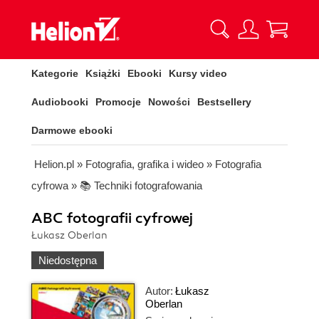
Kategorie
Książki
Ebooki
Kursy video
Audiobooki
Promocje
Nowości
Bestsellery
Darmowe ebooki
Helion.pl
»
Fotografia, grafika i wideo
»
Fotografia
cyfrowa
»
📚 Techniki fotografowania
ABC fotografii cyfrowej
Łukasz Oberlan
Niedostępna
Autor:
Łukasz
Oberlan