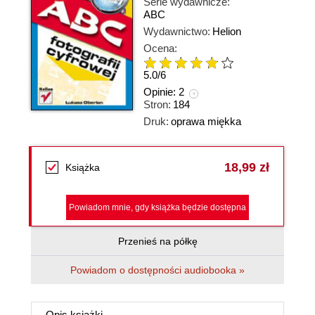
Serie wydawnicze:
ABC
Wydawnictwo:
Helion
Ocena:
5.0
/
6
Opinie:
2
Stron:
184
Druk:
oprawa miękka
18,99 zł
Książka
Powiadom mnie, gdy książka będzie dostępna
Przenieś na półkę
Powiadom o dostępności audiobooka »
Opis
książki