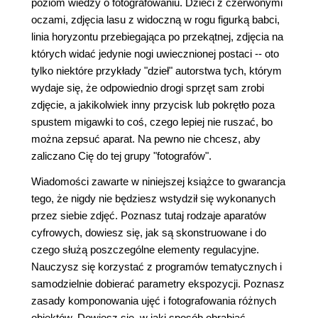
poziom wiedzy o fotografowaniu. Dzieci z czerwonymi
oczami, zdjęcia lasu z widoczną w rogu figurką babci,
linia horyzontu przebiegająca po przekątnej, zdjęcia na
których widać jedynie nogi uwiecznionej postaci -- oto
tylko niektóre przykłady "dzieł" autorstwa tych, którym
wydaje się, że odpowiednio drogi sprzęt sam zrobi
zdjęcie, a jakikolwiek inny przycisk lub pokrętło poza
spustem migawki to coś, czego lepiej nie ruszać, bo
można zepsuć aparat. Na pewno nie chcesz, aby
zaliczano Cię do tej grupy "fotografów".
Wiadomości zawarte w niniejszej książce to gwarancja
tego, że nigdy nie będziesz wstydził się wykonanych
przez siebie zdjęć. Poznasz tutaj rodzaje aparatów
cyfrowych, dowiesz się, jak są skonstruowane i do
czego służą poszczególne elementy regulacyjne.
Nauczysz się korzystać z programów tematycznych i
samodzielnie dobierać parametry ekspozycji. Poznasz
zasady komponowania ujęć i fotografowania różnych
obiektów. Dowiesz się, w jaki sposób obrabiać