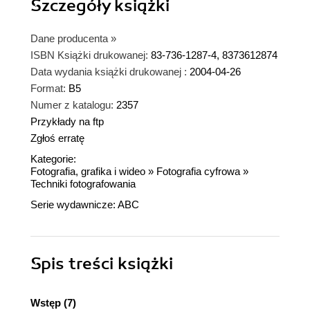
Szczegóły
książki
Dane producenta
»
ISBN Książki drukowanej:
83-736-1287-4, 8373612874
Data wydania książki drukowanej :
2004-04-26
Format:
B5
Numer z katalogu:
2357
Przykłady na ftp
Zgłoś erratę
Kategorie:
Fotografia, grafika i wideo
»
Fotografia cyfrowa
»
Techniki fotografowania
Serie wydawnicze:
ABC
Spis treści
książki
Wstęp (7)