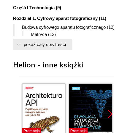
Część I Technologia (9)
Rozdział 1. Cyfrowy aparat fotograficzny (11)
Budowa cyfrowego aparatu fotograficznego (12)
Matryca (12)
Obiektyw (13)
pokaż cały spis treści
Ekran LCD i wizjer (14)
Karta pamięci (14)
Lampa błyskowa (15)
Helion - inne książki
Obsługa cyfrowego aparatu fotograficznego (16)
Podstawowe elementy sterujące (18)
Zaawansowane elementy sterujące (19)
Podsumowanie: dziesięć dobrych rad dla
kupujących aparat cyfrowy (20)
Rozdział 2. Zaczynamy fotografować (25)
Programy tematyczne (26)
Program zdjęć krajobrazowych (26)
Program zdjęć portretowych (27)
Promocja
Promocja
Promocj