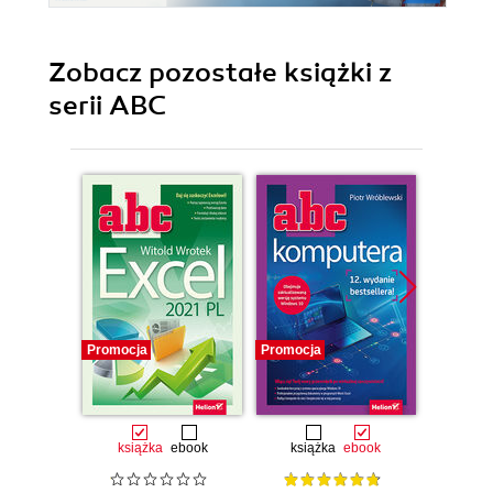
Zobacz pozostałe książki z
serii ABC
Promocja
Promocja
Promocj
książka
ebook
książka
ebook
ksią