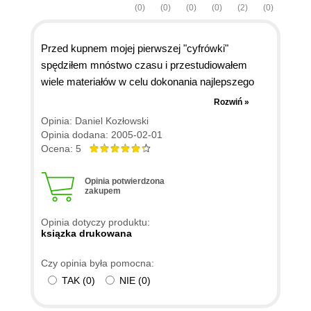
(0)
(0)
(0)
(0)
(2)
(0)
Przed kupnem mojej pierwszej "cyfrówki"
spędziłem mnóstwo czasu i przestudiowałem
wiele materiałów w celu dokonania najlepszego
wyboru. Teraz żałuję, że wcześniej nie posiadałem
Rozwiń »
tej pozycji, gdyż byłoby mi o wiele łatwiej.
Opinia: Daniel Kozłowski
Niezależnie od tego autor książki zaoferował mi
Opinia dodana: 2005-02-01
ponadto sporą dawkę świetnie "wyłożonej" wiedzy
Ocena: 5
na temat podstaw szkoły fotografii cyfrowej oraz
edycji gotowego już materiału. Dodatkowe atuty
Opinia potwierdzona
zakupem
książki (możliwość darmowego "pobrania" z
internetu pliku z kolorowymi zdjęciami
Opinia dotyczy produktu:
przedstawionymi w książce w postaci czarno-
ksiązka drukowana
białej, ćwiczenia praktyczne, słowniczek pojęć)
Czy opinia była pomocna:
czynią z niej bardzo dobrą pozycję dla fotografów
TAK
(
0
)
NIE
(
0
)
początkujących i nie tylko. Po przestudiowaniu
treść książki, instrukcji obsługi zakupionego