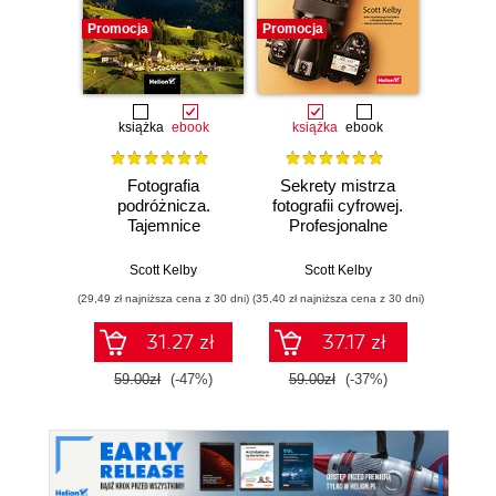
Promocja
Promocja
Promocj
książka
ebook
książka
ebook
ksią
Fotografia
Sekrety mistrza
Fo
podróżnicza.
fotografii cyfrowej.
kra
Tajemnice
Profesjonalne
wedł
zawodowców
zdjęcia krok po
Ke
wyjaśnione krok po
kroku
Przew
Scott Kelby
Scott Kelby
Sc
kroku
p
(29,49 zł najniższa cena z 30 dni)
(35,40 zł najniższa cena z 30 dni)
(29,95 zł naj
31.27 zł
37.17 zł
59.00zł
(-47%)
59.00zł
(-37%)
59.9