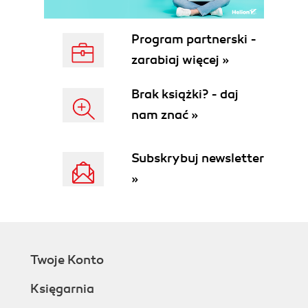
Obramowanie (51)
Linie prowadzące (53)
Program partnerski -
Inne reguły kompozycji (54)
zarabiaj więcej »
Czytelność tematu (54)
Czytelność obiektu pierwszoplanowego (54)
Brak książki? - daj
Wypełnianie kadru (55)
nam znać »
Głębia obrazu (55)
Podsumowanie (55)
Rozdział 4. Ekspozycja (57)
Subskrybuj newsletter
Ekspozycja i jej pomiar (57)
»
Pomiar światła: światłomierz wbudowany w
aparat (58)
Metody pomiaru światła (60)
Kompensacja ekspozycji (64)
Fotografowanie przy użyciu lampy błyskowej (67)
Twoje Konto
Tryby pracy lampy błyskowej (67)
Księgarnia
Kompensacja błysku (69)
Podsumowanie (70)