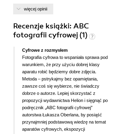
aparatu oraz wielokrotnym wykonaniu ćwiczeń
praktycznych proponowanych przez autora,
więcej opinii
naprawdę nie czuję się już laikiem. Książka "ABC
fotografii cyfrowej" Ł.Oberlana to książka do której
Recenzje
książki
: ABC
często się powraca. Oby więcej takich pozycji.
fotografii cyfrowej (1)
Cyfrowe z rozmysłem
Fotografia cyfrowa to wspaniała sprawa pod
warunkiem, że przy użyciu dobrej klasy
aparatu robić będziemy dobre zdjęcia.
Metoda – pstrykajmy bez opamiętania,
zawsze coś się wybierze, nie świadczy
dobrze o autorze. Lepiej skorzystać z
propozycji wydawnictwa Helion i sięgnąć po
podręcznik „ABC fotografii cyfrowej”
autorstwa Łukasza Oberlana, by posiąść
przynajmniej podstawową wiedzę na temat
aparatów cyfrowych, ekspozycji