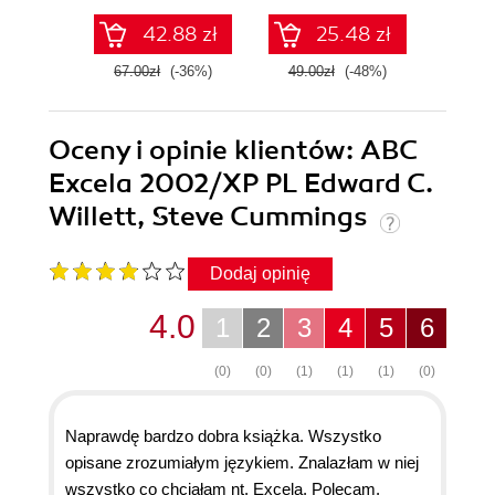
42.88 zł
25.48 zł
67.00zł
(-36%)
49.00zł
(-48%)
49.0
Oceny i opinie klientów: ABC
Excela 2002/XP PL Edward C.
Willett, Steve Cummings
Dodaj opinię
4.0
1
2
3
4
5
6
(0)
(0)
(1)
(1)
(1)
(0)
Naprawdę bardzo dobra książka. Wszystko
opisane zrozumiałym językiem. Znalazłam w niej
wszystko co chciałam nt. Excela. Polecam.