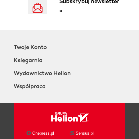
Subskrybuj newsletter
makropolecenia (39)
Zapamiętywanie makropolecenia (40)
»
Odwołania względne i bezwzględne (40)
Uruchamianie makropoleceń (41)
Zapamiętywanie układu niestandardowych
pasków narzędzi (41)
Tworzenie niestandardowych pasków
Twoje Konto
narzędzi o zasięgu globalnym (42)
Księgarnia
Zapamiętywanie niestandardowych pasków
razem ze skoroszytem (42)
Wydawnictwo Helion
Wykorzystanie szablonów programu Microsoft
Excel do zapamiętywania zmian dokonanych
Współpraca
przez użytkownika (43)
Tworzenie i zapisywanie szablonów
skoroszytu (43)
Wstawianie do skoroszytu nowego arkusza
opartego na szablonie użytkownika (44)
Rozdział 4. Zaawansowane wyszukiwanie i
Onepress.pl
Sensus.pl