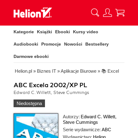
Kategorie
Książki
Ebooki
Kursy video
Audiobooki
Promocje
Nowości
Bestsellery
Darmowe ebooki
Helion.pl
»
Biznes IT
»
Aplikacje Biurowe
»
📚 Excel
ABC Excela 2002/XP PL
Edward C. Willett, Steve Cummings
Niedostępna
Autorzy:
Edward C. Willett
,
Steve Cummings
Serie wydawnicze:
ABC
Wydawnictwo:
Helion