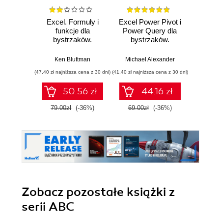
Excel. Formuły i
Excel Power Pivot i
Excel 
funkcje dla
Power Query dla
bystrzaków.
bystrzaków.
Michael 
Wydanie VI
Wydanie II
Ken Bluttman
Michael Alexander
(47,40 zł najniższa cena z 30 dni)
(41,40 zł najniższa cena z 30 dni)
(107,40 zł 
50.56 zł
44.16 zł
79.00zł
(-36%)
69.00zł
(-36%)
179.0
Zobacz pozostałe książki z
serii ABC