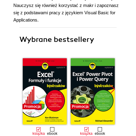
Nauczysz się również korzystać z makr i zapoznasz
się z podstawami pracy z językiem Visual Basic for
Applications.
Wybrane bestsellery
Promocja
Promocja
Promocj
książka
ebook
książka
ebook
ksią