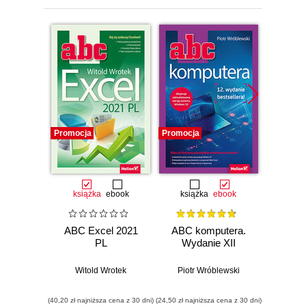
Promocja
Promocja
Promocj
książka
ebook
książka
ebook
ksią
ABC Excel 2021
ABC komputera.
ABC E
PL
Wydanie XII
Witold Wrotek
Piotr Wróblewski
Wit
(40,20 zł najniższa cena z 30 dni)
(24,50 zł najniższa cena z 30 dni)
(29,40 zł naj