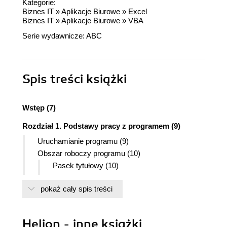
Kategorie:
Biznes IT
»
Aplikacje Biurowe
»
Excel
Biznes IT
»
Aplikacje Biurowe
»
VBA
Serie wydawnicze:
ABC
Spis treści
książki
Wstęp (7)
Rozdział 1. Podstawy pracy z programem (9)
Uruchamianie programu (9)
Obszar roboczy programu (10)
Pasek tytułowy (10)
Przyciski Minimalizuj (11)
pokaż cały spis treści
Przyciski Przywróć/Maksymalizuj (11)
Przyciski Zamknij (11)
Pasek Menu (11)
Helion - inne książki
Paski narzędzi (11)