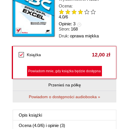
Ocena:
4.0
/
6
Opinie:
3
Stron:
168
Druk:
oprawa miękka
12,00 zł
Książka
Powiadom mnie, gdy książka będzie dostępna
Przenieś na półkę
Powiadom o dostępności audiobooka »
Opis
książki
Ocena (
4.0
/
6
) i opinie (3)