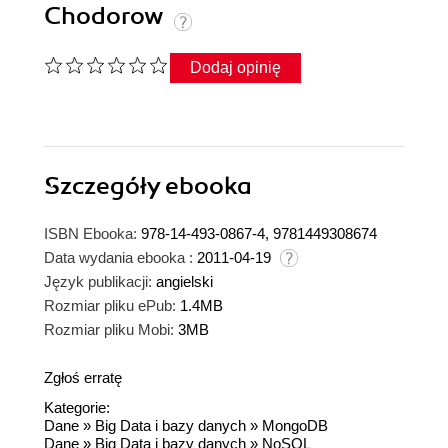
Chodorow
Dodaj opinię
Szczegóły
ebooka
ISBN Ebooka:
978-14-493-0867-4, 9781449308674
Data wydania ebooka :
2011-04-19
Język publikacji:
angielski
Rozmiar pliku ePub:
1.4MB
Rozmiar pliku Mobi:
3MB
Zgłoś erratę
Kategorie:
Dane
»
Big Data i bazy danych
»
MongoDB
Dane
»
Big Data i bazy danych
»
NoSQL