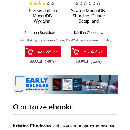
Przewodnik po
Scaling MongoDB.
Mong
MongoDB.
Sharding, Cluster
Defini
Wydajna i
Setup, and
Pow
skalowalna baza
Administration
Scal
danych. Wydanie
Sto
Shannon Bradshaw
,
Eoin Brazil
Kristina Chodorow
,
Kristina Chodorow
Shannon
III
E
(44,50 zł najniższa cena z 30 dni)
(59,42 zł najniższa cena z 30 dni)
(169,14 zł 
46.28 zł
59.42 zł
89.00zł
(-48%)
69.90zł
(-15%)
199.0
O autorze
ebooka
Kristina Chodorow
jest inżynierem oprogramowania