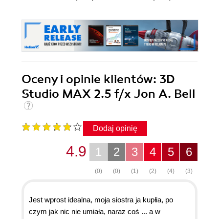
Oceny i opinie klientów: 3D
Studio MAX 2.5 f/x Jon A. Bell
Dodaj opinię
4.9
1
2
3
4
5
6
(0)
(0)
(1)
(2)
(4)
(3)
Jest wprost idealna, moja siostra ja kupłia, po
czym jak nic nie umiała, naraz coś ... a w