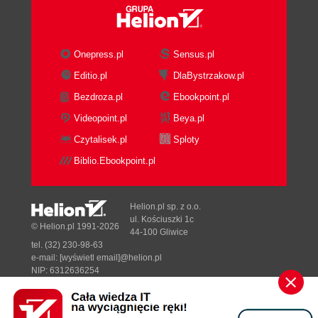
Podstawy tworzenia dobrych tekstur (66)
Kolorowanie map (67)
Analiza map (68)
Onepress.pl
Sensus.pl
Scena z jabłkiem (68)
Wykorzystanie istniejących tekstur (70)
Editio.pl
DlaBystrzakow.pl
Materiały organiczne (71)
Bezdroza.pl
Ebookpoint.pl
Skóra (71)
Videopoint.pl
Beya.pl
Oczy (72)
Czytalisek.pl
Sploty
Futro (74)
W następnym rozdziale (75)
Biblio.Ebookpoint.pl
Rozdział 5. Materiały przemysłowe - I (77)
Ustawienie sceny testowej (77)
Helion.pl sp. z o.o.
Heavy metal (79)
ul. Kościuszki 1c
© Helion.pl 1991-2026
44-100 Gliwice
Tworzenie zarysowań (80)
tel. (32) 230-98-63
Operowanie cieniami (85)
e-mail:
[wyświetl email]@helion.pl
Maskowanie materiałów (86)
NIP: 6312636254
Regon: 241989027
Dodatkowe uwagi (89)
Co dalej? (89)
Designed with ♥ by
Tonik.pl