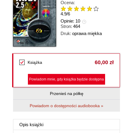
Ocena:
4.9
/
6
Opinie:
10
Stron:
464
Druk:
oprawa miękka
60,00 zł
Książka
Powiadom mnie, gdy książka będzie dostępna
Przenieś na półkę
Powiadom o dostępności audiobooka »
Opis
książki