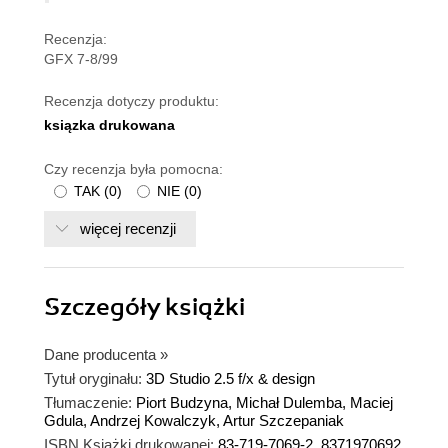
Recenzja:
GFX 7-8/99
Recenzja dotyczy produktu:
ksiązka drukowana
Czy recenzja była pomocna:
TAK
(
0
)
NIE
(
0
)
więcej recenzji
Szczegóły
książki
Dane producenta
»
Tytuł oryginału:
3D Studio 2.5 f/x & design
Tłumaczenie:
Piort Budzyna, Michał Dulemba, Maciej
Gdula, Andrzej Kowalczyk, Artur Szczepaniak
ISBN Książki drukowanej:
83-719-7069-2, 8371970692