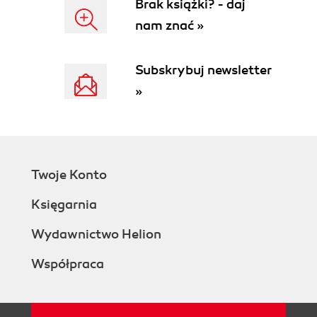
Brak książki? - daj
(53)
nam znać »
Jak wygląda otaczający nas świat? (53)
Poziomy złożoności materiału (54)
Subskrybuj newsletter
Kolor i jego nasycenie (55)
Zabrudzenia i ślady zużycia (58)
»
Blaknięcie (59)
Wytarcia, wygniecenia i zadrapania (59)
Zacieki i plamy powstałe na skutek rozlania i
działania czynników chemicznych (60)
Pył, sadza i inne cząsteczki unoszące się w
Twoje Konto
powietrzu (62)
Księgarnia
Polerowanie w wyniku użytkowania (63)
Kruszenie, pękanie i łuszczenie (63)
Wydawnictwo Helion
Utlenianie i śniedzenie (63)
Określanie poziomu szczegółowości (64)
Współpraca
Poziom makro (64)
Poziom materiałowy (65)
Poziom pikseli (66)