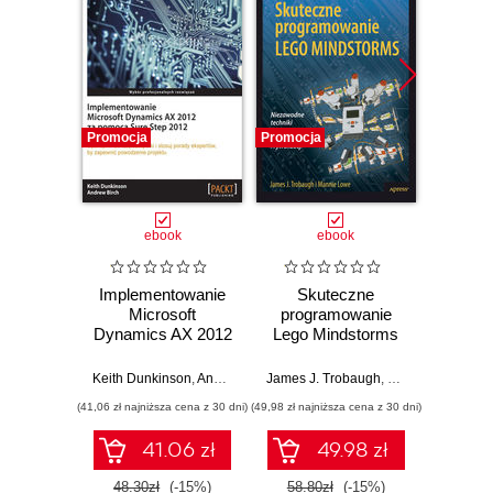
Promocja
Promocja
Promocj
ebook
ebook
Implementowanie
Skuteczne
Grafi
Microsoft
programowanie
rzec
Dynamics AX 2012
Lego Mindstorms
za pomocą Sure
Jacek
Step 2012
Keith Dunkinson
,
Andrew Birch
James J. Trobaugh
,
Mannie Lowe
(41,06 zł najniższa cena z 30 dni)
(49,98 zł najniższa cena z 30 dni)
(67,20 zł naj
41.06 zł
49.98 zł
48.30zł
(-15%)
58.80zł
(-15%)
84.0