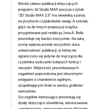
Wśród zalewu publikacji dotyczących
programu 3d Studio MAX pozycja o tytule
"3D Studio MAX 2.5" ma niewielką szansę
na przykucie czyjejkolwiek uwagi. A szkoda,
gdyż na tle innych propozycji książka
przygotowana pod redakcją Jona A. Bella
prezentuje się bardzo korzystnie. Na taką
ocenę wpływa przede wszystkim duża
uniwersalność publikacji, w której nie
ograniczono się jedynie do męczącej dla
czytelnika wyliczanki kolejnych funkcji i
narzędzi. Większość prezentowanych
zagadnień poprzedzona jest obszernymi
wstępami o charakterze ogólnym,
uzupełniającymi braki w wiedzy grafików-
samouków.
Szczególnie interesująco prezentują się
działy dotyczące oświetlenia, teksturowania
i renderowania, opracowane przez Michaela