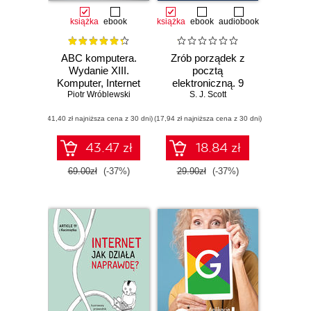
książka
ebook
książka
ebook
audiobook
ABC komputera.
Zrób porządek z
Wydanie XIII.
pocztą
Komputer, Internet
elektroniczną. 9
Piotr Wróblewski
i sztuczna
skutecznych
S. J. Scott
inteligencja
sposobów
(41,40 zł najniższa cena z 30 dni)
(17,94 zł najniższa cena z 30 dni)
ograniczających
nadmiar maili
43.47 zł
18.84 zł
69.00zł
(-37%)
29.90zł
(-37%)