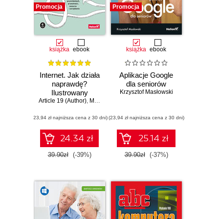
Promocja
Promocja
książka
ebook
książka
ebook
Internet. Jak działa
Aplikacje Google
naprawdę?
dla seniorów
Ilustrowany
Krzysztof Masłowski
Article 19 (Author)
przewodnik po
,
Mallory Knodel (Contributor)
,
Ulrike Uhlig i in.
protokołach,
(23,94 zł najniższa cena z 30 dni)
prywatności,
(23,94 zł najniższa cena z 30 dni)
cenzurze i
zarządzaniu
24.34 zł
25.14 zł
39.90zł
(-39%)
39.90zł
(-37%)