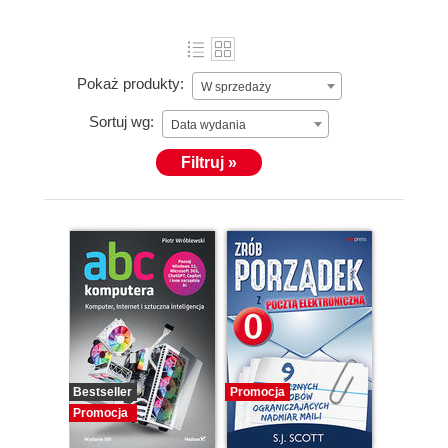
Pokaż produkty:
W sprzedaży
Sortuj wg:
Data wydania
Filtruj »
Bestseller
Promocja
Promocja