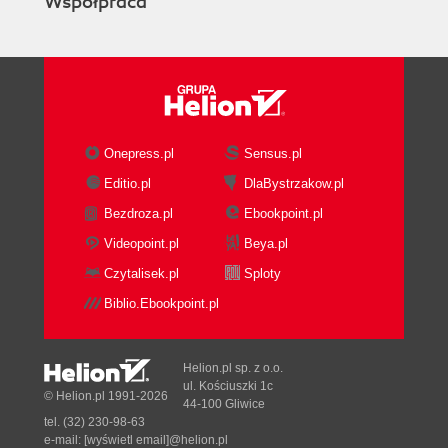
Współpraca
Onepress.pl
Sensus.pl
Editio.pl
DlaBystrzakow.pl
Bezdroza.pl
Ebookpoint.pl
Videopoint.pl
Beya.pl
Czytalisek.pl
Sploty
Biblio.Ebookpoint.pl
Helion.pl sp. z o.o.
ul. Kościuszki 1c
© Helion.pl 1991-2026
44-100 Gliwice
tel. (32) 230-98-63
e-mail:
[wyświetl email]@helion.pl