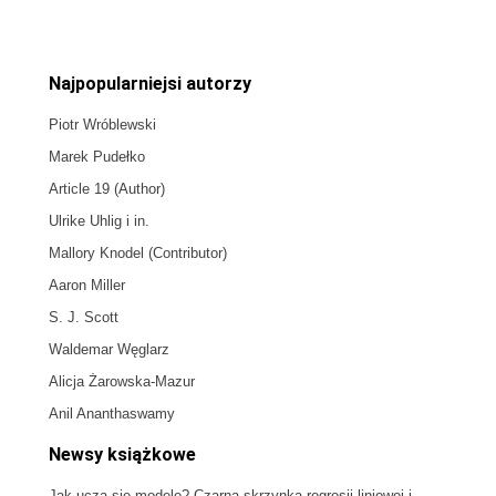
Najpopularniejsi autorzy
Piotr Wróblewski
Marek Pudełko
Article 19 (Author)
Ulrike Uhlig i in.
Mallory Knodel (Contributor)
Aaron Miller
S. J. Scott
Waldemar Węglarz
Alicja Żarowska-Mazur
Anil Ananthaswamy
Newsy książkowe
Jak uczą się modele? Czarna skrzynka regresji liniowej i