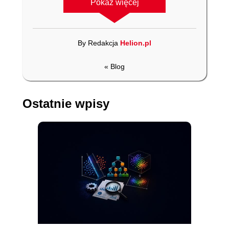
Pokaż więcej
By Redakcja
Helion.pl
« Blog
Ostatnie wpisy
książka
ebook
książka
ebook
Python w analizie
Systemy operacyjne.
danych. Przetwarzanie
Wydanie V
danych za pomocą
pakietów pandas i
Wes McKinney
Andrew S. Tanenbaum
,
NumPy oraz
Herbert Bos
środowiska Jupyter.
Wydanie III