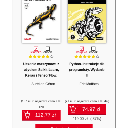
książka
ebook
książka
ebook
Uczenie maszynowe z
Python. Instrukcje dla
użyciem Scikit-Learn,
programisty. Wydanie
Keras i TensorFlow.
III
Wydanie III
Aurélien Géron
Eric Matthes
(107,40 zł najniższa cena z 30
(71,40 zł najniższa cena z 30 dni)
dni)
74.97 zł
112.77 zł
119.00 zł
(-37%)
179.00 zł
(-37%)