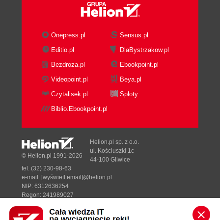
Onepress.pl
Sensus.pl
książka
ebook
książka
ebook
Editio.pl
DlaBystrzakow.pl
Bezdroza.pl
Ebookpoint.pl
Konteneryzacja z
Prosto o AI. Jak działa i
wykorzystaniem
myśli sztuczna
Videopoint.pl
Beya.pl
Dockera. Podstawy
inteligencja?
Czytalisek.pl
Sploty
Piotr Chudzik
Robert Trypuz
Biblio.Ebookpoint.pl
(23,94 zł najniższa cena z 30 dni)
(26,94 zł najniższa cena z 30 dni)
Helion.pl sp. z o.o.
25.14 zł
27.39 zł
ul. Kościuszki 1c
© Helion.pl 1991-2026
44-100 Gliwice
39.90 zł
(-37%)
44.90 zł
(-39%)
tel. (32) 230-98-63
e-mail:
[wyświetl email]@helion.pl
NIP: 6312636254
Regon: 241989027