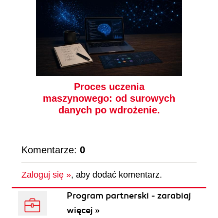
Algebra liniowa,
rachunek
Thomas Nield
Robert C. Martin
prawdopodobieństwa i
statystyka
(41,40 zł najniższa cena z 30 dni)
(47,40 zł najniższa cena z 30 dni)
43.47 zł
49.77 zł
69.00 zł
(-37%)
79.00 zł
(-37%)
Proces uczenia
maszynowego: od surowych
danych po wdrożenie.
Komentarze:
0
Zaloguj się »
, aby dodać komentarz.
Program partnerski - zarabiaj
więcej »