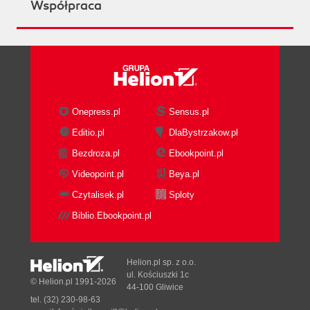
Współpraca
Onepress.pl
Sensus.pl
Editio.pl
DlaBystrzakow.pl
Bezdroza.pl
Ebookpoint.pl
Videopoint.pl
Beya.pl
Czytalisek.pl
Sploty
Biblio.Ebookpoint.pl
Helion.pl sp. z o.o.
ul. Kościuszki 1c
© Helion.pl 1991-2026
44-100 Gliwice
tel. (32) 230-98-63