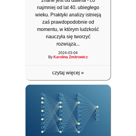
znane jest od dawna - co
najmniej od lat 40. ubiegłego
wieku. Praktyki analizy istnieją
zaś prawdopodobnie od
momentu, w którym ludzkość
nauczyła się tworzyć
rozwiąza...
2024-03-04
By
Karolina Zmitrowicz
czytaj więcej
»