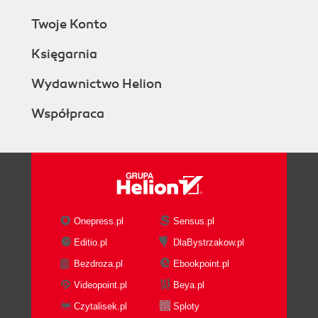
Twoje Konto
Księgarnia
Wydawnictwo Helion
Współpraca
Onepress.pl
Sensus.pl
Editio.pl
DlaBystrzakow.pl
Bezdroza.pl
Ebookpoint.pl
Videopoint.pl
Beya.pl
Czytalisek.pl
Sploty