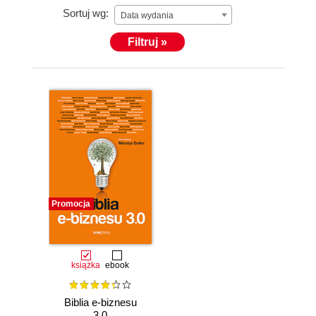
Sortuj wg:
turkus, foto, rajdy (licencje R2 i wyścigowa), sztuki
Data wydania
walki (1 dan Vo-Quyen, ESDS, członek IPDTA),
Filtruj »
zdrowie, podróże. Więcej:
https://burcon.pl
.
Promocja
książka
ebook
Biblia e-biznesu
3.0