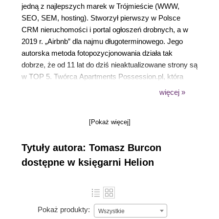
jedną z najlepszych marek w Trójmieście (WWW,
SEO, SEM, hosting). Stworzył pierwszy w Polsce
CRM nieruchomości i portal ogłoszeń drobnych, a w
2019 r. „Airbnb” dla najmu długoterminowego. Jego
autorska metoda fotopozycjonowania działa tak
dobrze, że od 11 lat do dziś nieaktualizowane strony są
w TOP 5. Twórca Apartments Possession.pl, która
maksymalizuje zysk pasywny dla inwestorów,
więcej »
przeprowadzając pełen proces inwestycji, zarządzając
najmem hybrydowym (krótko- i długoterminowym).
[Pokaż więcej]
Rekord: zwrot 48%/rok. Współautor książki Pomysł do
wynajęcia 2. Nagrody i publikacje: National Geographic
Tytuły autora: Tomasz Burcon
Traveler, 101 najlepszych hoteli i restauracji w Polsce
Magdy Gessler. Wykładowca, szkoleniowiec, lider,
dostępne w księgarni Helion
ekspert (foto, najem hybrydowy, WWW)
Stowarzyszenia „Mieszkanicznik”. Wykładowca MBA i
Masters w Uczelni AS-BIRO. Udziela wywiadów w
radiu i telewizji. Pasje: wspieranie ludzi w zdrowym i
Pokaż produkty:
Wszystkie
zrównoważonym rozwoju, automatyzacja biznesu i