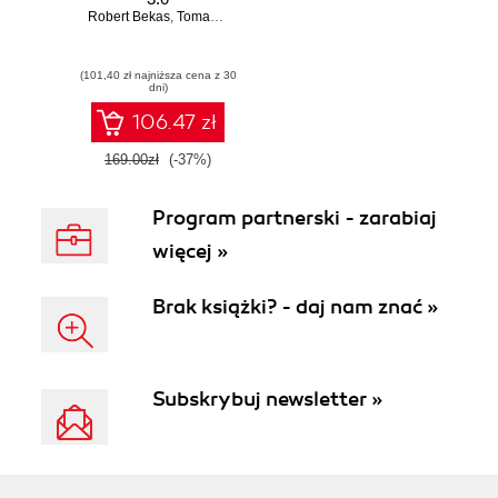
Robert Bekas
,
Tomasz Burcon
,
Andrzej Burzyński
,
Krzysztof Burzyńs
(101,40 zł najniższa cena z 30
dni)
106.47 zł
169.00zł
(-37%)
Program partnerski - zarabiaj
więcej »
Brak książki? - daj nam znać »
Subskrybuj newsletter »