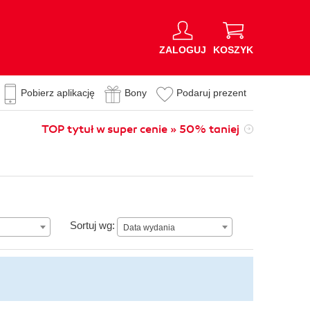
ZALOGUJ
KOSZYK
Pobierz aplikację
Bony
Podaruj prezent
TOP tytuł w super cenie » 50% taniej
Data wydania
Sortuj wg:
Data wydania