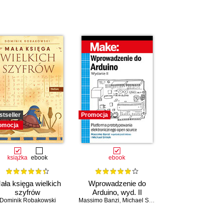
stseller
Promocja
omocja
książka
ebook
ebook
ała księga wielkich
Wprowadzenie do
szyfrów
Arduino, wyd. II
Dominik Robakowski
Massimo Banzi
,
Michael Shiloh