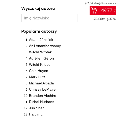
(47,40 zł najniższa cena z
Wyszukaj autora
49.77 z
79.00zł
(-37%
Popularni autorzy
Adam Józefiok
Anil Ananthaswamy
Witold Wrotek
Aurélien Géron
Witold Krieser
Chip Huyen
Mark Lutz
Michael Albada
Chrissy LeMaire
Brandon Abshire
Rishal Hurbans
Jun Shan
Haibin Li