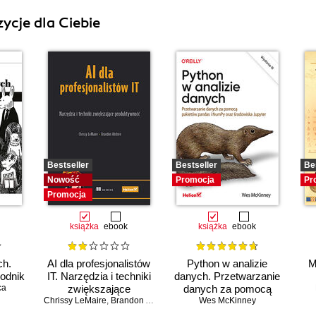
ycje dla Ciebie
Bestseller
Bestseller
Be
Nowość
Promocja
Pr
Promocja
książka
ebook
książka
ebook
ch.
AI dla profesjonalistów
Python w analizie
M
odnik
IT. Narzędzia i techniki
danych. Przetwarzanie
ca
zwiększające
danych za pomocą
Chrissy LeMaire
produktywność
,
Brandon Abshire
pakietów pandas i
Wes McKinney
NumPy oraz