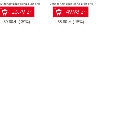
40 zł najniższa cena z 30 dni)
(9,90 zł najniższa cena z 30 dni)
23.79 zł
49.98 zł
39.00zł
(-39%)
58.80 zł
(-15%)