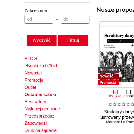
Nasze propoz
Zakres cen
–
Wyczyść
BLOG
eBooki za 0,00zł
Bestseller
Nowości
Nowość
Promocje
Promocja
Outlet
Ostatnie sztuki
książka
ebook
Bestsellery
Najlepiej oceniane
Struktury dany
Przedsprzedaż
Ilustrowany przew
Marcello La Roc
Zapowiedzi
Druk na żądanie