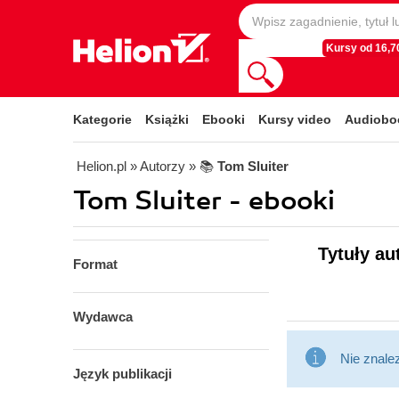
Kursy od 16,70
Kategorie
Książki
Ebooki
Kursy video
Audiobo
Helion.pl
» Autorzy
» 📚
Tom Sluiter
Tom Sluiter - ebooki
Tytuły au
Format
Wydawca
Nie znale
Język publikacji