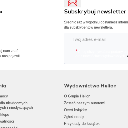
»
Subskrybuj newsletter 
Średnio raz w tygodniu dostaniesz infor
dla subskrybentów newslettera.
Daj nam znać.
*
Chcę otrzymywać na podany e-ma
u nas pojawił.
oraz nowościach wydawniczych.
nia
Wydawnictwo Helion
mocy
O Grupie Helion
dla niewidomych,
Zostań naszym autorem!
ych i niesłyszących
Oceń książkę
klepu
Zgłoś erratę
ywatności
Przykłady do książek