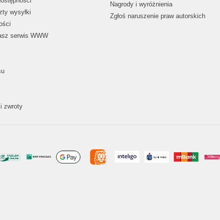
dostępności
Nagrody i wyróżnienia
zty wysyłki
Zgłoś naruszenie praw autorskich
ości
nasz serwis WWW
su
i zwroty