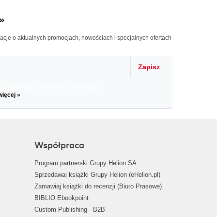
»
macje o aktualnych promocjach, nowościach i specjalnych ofertach
Zapisz
il informacje o zniżkach, promocjach
więcej »
Współpraca
Program partnerski Grupy Helion SA
Sprzedawaj książki Grupy Helion (eHelion.pl)
Zamawiaj książki do recenzji (Biuro Prasowe)
BIBLIO Ebookpoint
Custom Publishing - B2B