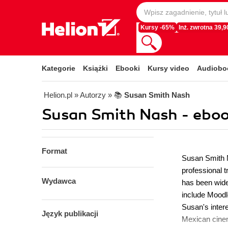
Kursy -65%
Inż. zwrotna 39,90
Kategorie
Książki
Ebooki
Kursy video
Audiobo
Helion.pl
» Autorzy
» 📚
Susan Smith Nash
Susan Smith Nash - eboo
Format
Susan Smith N
professional 
Wydawca
has been wide
include Mood
Susan's inter
Język publikacji
Mexican cinem