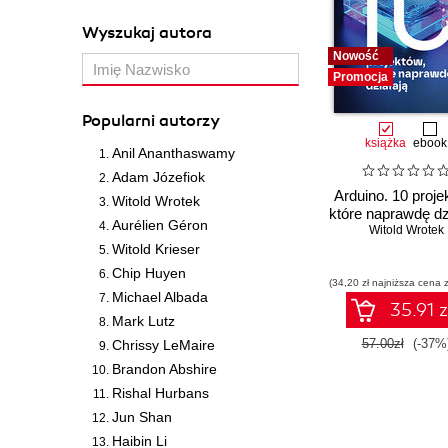
Wyszukaj autora
Nowość
Promocja
Popularni autorzy
książka
ebook
Anil Ananthaswamy
Adam Józefiok
Arduino. 10 proje
Witold Wrotek
które naprawdę dz
Aurélien Géron
Witold Wrotek
Witold Krieser
Chip Huyen
(34,20 zł najniższa cena z
Michael Albada
35.91 z
Mark Lutz
57.00zł
(-37%
Chrissy LeMaire
Brandon Abshire
Rishal Hurbans
Jun Shan
Haibin Li