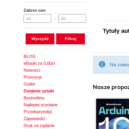
Zakres cen
–
Tytuły au
Wyczyść
BLOG
eBooki za 0,00zł
Nie znale
Nowości
Promocje
Outlet
Nasze propoz
Ostatnie sztuki
Bestsellery
Najlepiej oceniane
Przedsprzedaż
Zapowiedzi
Druk na żądanie