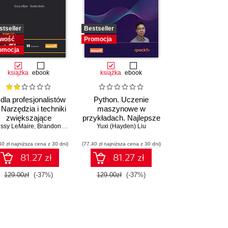
stseller
Bestseller
wość
Promocja
omocja
książka
ebook
książka
ebook
 dla profesjonalistów
Python. Uczenie
. Narzędzia i techniki
maszynowe w
zwiększające
przykładach. Najlepsze
issy LeMaire
produktywność
,
Brandon Abshire
praktyki w realnych
Yuxi (Hayden) Liu
zastosowaniach.
40 zł najniższa cena z 30 dni)
(77,40 zł najniższa cena z 30 dni)
Wydanie IV
81.27 zł
81.27 zł
129.00zł
(-37%)
129.00zł
(-37%)