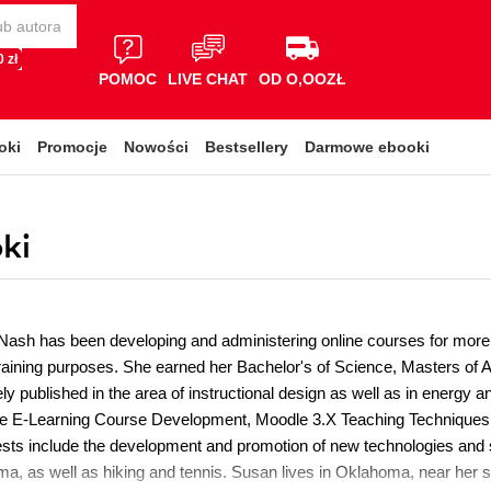
 zł
POMOC
LIVE CHAT
OD O,OOZŁ
oki
Promocje
Nowości
Bestsellery
Darmowe ebooki
ki
ash has been developing and administering online courses for more
training purposes. She earned her Bachelor's of Science, Masters of A
ly published in the area of instructional design as well as in energ
le E-Learning Course Development, Moodle 3.X Teaching Techniques
ests include the development and promotion of new technologies and 
a, as well as hiking and tennis. Susan lives in Oklahoma, near her s