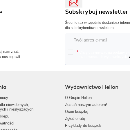
»
Subskrybuj newsletter 
Średnio raz w tygodniu dostaniesz infor
dla subskrybentów newslettera.
Daj nam znać.
*
Chcę otrzymywać na podany e-ma
u nas pojawił.
oraz nowościach wydawniczych.
nia
Wydawnictwo Helion
mocy
O Grupie Helion
dla niewidomych,
Zostań naszym autorem!
ych i niesłyszących
Oceń książkę
klepu
Zgłoś erratę
ywatności
Przykłady do książek