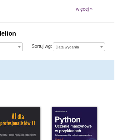
więcej »
Helion
Data wydania
Sortuj wg:
Data wydania