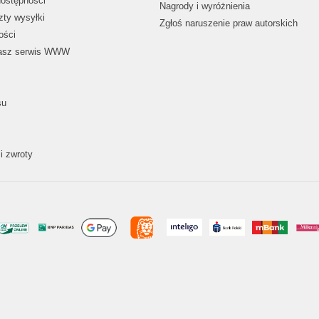
dostępności
Nagrody i wyróżnienia
zty wysyłki
Zgłoś naruszenie praw autorskich
ości
nasz serwis WWW
su
i zwroty