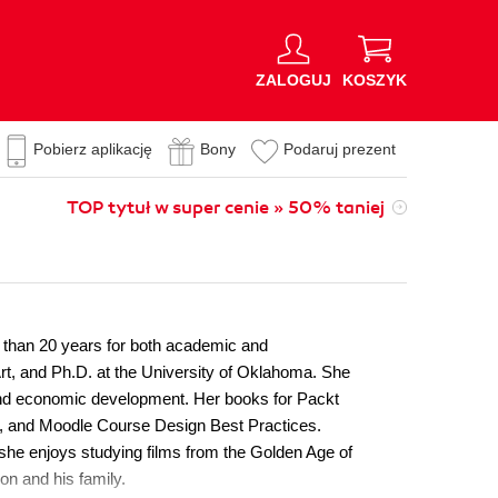
ZALOGUJ
KOSZYK
Pobierz aplikację
Bony
Podaruj prezent
TOP tytuł w super cenie » 50% taniej
 than 20 years for both academic and
rt, and Ph.D. at the University of Oklahoma. She
y and economic development. Her books for Packt
, and Moodle Course Design Best Practices.
she enjoys studying films from the Golden Age of
on and his family.