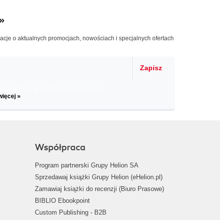
»
macje o aktualnych promocjach, nowościach i specjalnych ofertach
Zapisz
il informacje o zniżkach, promocjach
więcej »
Współpraca
Program partnerski Grupy Helion SA
Sprzedawaj książki Grupy Helion (eHelion.pl)
Zamawiaj książki do recenzji (Biuro Prasowe)
BIBLIO Ebookpoint
Custom Publishing - B2B